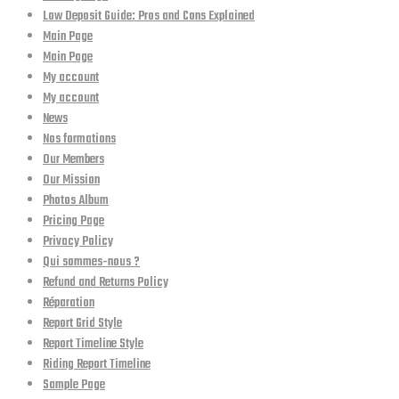
Low Deposit Guide: Pros and Cons Explained
Main Page
Main Page
My account
My account
News
Nos formations
Our Members
Our Mission
Photos Album
Pricing Page
Privacy Policy
Qui sommes-nous ?
Refund and Returns Policy
Réparation
Report Grid Style
Report Timeline Style
Riding Report Timeline
Sample Page