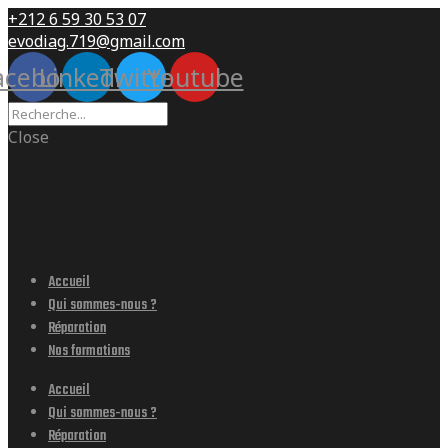
+212 6 59 30 53 07
evodiag.719@gmail.com
acebook
Linkedin
Twitter
Youtube
Close
Accueil
Qui sommes-nous ?
Réparation
Nos formations
Accueil
Qui sommes-nous ?
Réparation