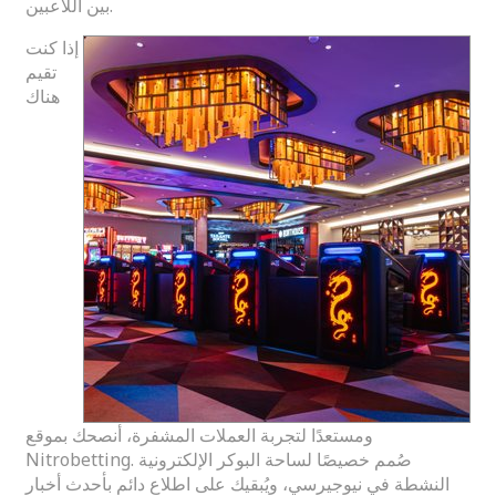
بين اللاعبين.
إذا كنت
تقيم
هناك
ومستعدًا لتجربة العملات المشفرة، أنصحك بموقع
Nitrobetting. صُمم خصيصًا لساحة البوكر الإلكترونية
النشطة في نيوجيرسي، ويُبقيك على اطلاع دائم بأحدث أخبار