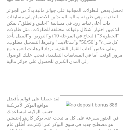
تحصل بعض البطولات المجانية على جوائز مالية بدلًا من الجوائز
النقدية، وهي طريقة مثالية للمبتدئين للانضمام إلى مسابقات
ذات أعلى نقاط ربح. في مسابقة "اجلس وانطلق"، يمكن
للاعبين اختيار أشكال وقواعد مختلفة للطاولات، مثل طاولات
"الخطوة 3" (النجاح في المرحلة 10) و"التوربو" و"البطل يأخذ
كل شيء" و"50/50" و"ساتالايت" وغيرها. التسجيل مطلوب،
وعلى عكس ألعاب القمار النقدية، تزداد الرهانات العمياء مع
مرور الوقت. أما في المسابقات التقليدية، فيجب عليك الوصول
إلى المدن الكبرى للحصول على جوائز مالية.
هل الكازينوهات على الإنترنت هي في
الواقع قاضية للمقامرة بأموال حقيقية؟
لقد حصلنا على قوائم بأفضل
مواقع البوكر الأمريكية
حسب الولاية، لمساعدتك
في العثور بسرعة على كل ما تبحث عنه. بوكر كازينو إجنيشن
هو مصطلح جديد في سوق البوكر عبر الإنترنت، أُطلق عام