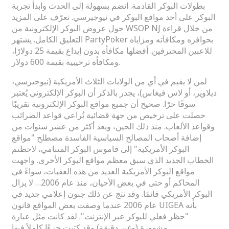
بطولات البوكر القادمة. انضم بسهولة إلى الحدث وابدأ تجربة
البوكر على أحد مواقع البوكر في نيوجيرسي. تعرّف على المزيد
حول عروض البوكر الإلكترونية من WSOP NJ من خلال قراءة
التعليق الكامل. يشتهر PartyPoker بحوافزه ومكافآته ومزاياه
للاعبين المحترفين. أفضلها مكافأة بدون إيداع بقيمة 25 دولارًا،
ومكافأة ترحيبية بقيمة 600 دولار.
لمن لا يقيم في أي من الولايات الثلاث الأمريكية (نيوجيرسي،
ديلاوير، أو لاس فيغاس)، يجدر بالذكر أن البوكر الإلكتروني يُعتبر
سوقًا حرًا. صحيح أن جميع مواقع البوكر الإلكترونية تقريبًا
حصلت على ترخيص من جهة قضائية تُراعي قواعد الضرائب
وقواعد الألعاب. منذ ذلك الحين، وبعد أكثر من عشر سنوات من
إضافة أصحاب المصالح السياسية الفاسدة مصطلح "مواقع
البوكر الأمريكية" إلى قاموس البوكر المتنامي، لاحظتم
الخطاب الجديد الذي سبق معظم مواقع البوكر الأخرى. واجهت
مواقع البوكر الأمريكية العديد من هذه العقبات، سواءً في
المحاكم أو حتى في بعض الأحيان، منذ عام 2006… لا يزال
البوكر الأمريكي قائمًا. وقد نتج عن ذلك جنون إعلامي جديد في
عام 2006 عندما وصفت بعض المواقع قانون UIGEA بأنه
"حظر فعلي للبوكر عبر الإنترنت". لقد كانت مثل عبارة
مشهورة (وغير دقيقة) وقد كتبت جزءًا كاملاً فيها.