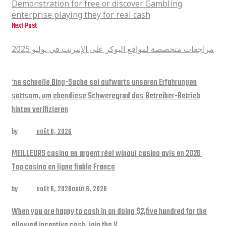
Demonstration for free or discover Gambling
enterprise playing they for real cash
Next Post
مراجعات متخصصة لمواقع البوكر على الإنترنت في يوليو 2025
مراجعات متخصصة لمواقع البوكر على الإنترنت في يوليو 2025
Related posts
‘ne schnelle Bing-Suche sei aufwarts unseren Erfahrungen
sattsam, um ebendiese Schweregrad das Betreiber-Betrieb
hinten verifizieren
by
admin
août 8, 2026
MEILLEURS casino en argent réel winoui casino avis en 2026 ️
Top casino en ligne fiable France
by
admin
août 8, 2026
août 8, 2026
When you are happy to cash in on doing $2,five hundred for the
allowed incentive cash, join the V