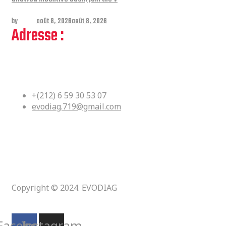
by
admin
août 8, 2026
août 8, 2026
Adresse :
Bloc Df No 36 Kouass Yacoub El
Mansour Rabat, Maroc
+(212) 6 59 30 53 07
evodiag.719@gmail.com
Copyright © 2024. EVODIAG
Suivez-nous :
Facebook
Instagram