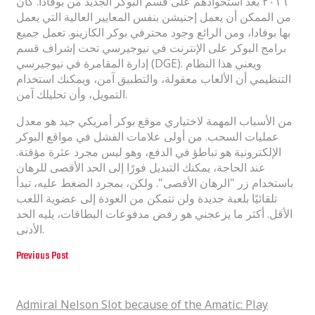
٢٠١٦ بعد استحواذهم على قسم البوكر الجديد من بوفادا. كان
من الممكن أن يعمل إجنيشن بنفس المعايير العالية التي يعمل
بها بوفادا، ومن الرائع وجود محترفي بوكر الكازينو. تعمل جميع
برامج البوكر على الإنترنت في نيوجيرسي تحت إشراف قسم
إدارة المقامرة في نيوجيرسي (DGE). ويعني هذا النظام
التنظيمي أن الألعاب معقولة، والتطبيق آمن، ويمكنك استخدام
التمويل، وأن تحليلك آمن.
من الأسباب المهمة لاختياري موقع بوكر أمريكي جيد هو معدل
عمليات السحب. من أولى علامات الفشل في مواقع البوكر
الإلكترونية هو تباطؤ في الدفع، وهو ليس مجرد عثرة مؤقتة.
عند الحاجة، يمكنك التبديل فورًا إلى الحد الأقصى للرهان
باستخدام زر "الرهان الأقصى". ولكن، بمجرد الضغط عليه، تبدأ
تلقائيًا بلعبة جديدة ولن تتمكن من العودة إلى عضوية اللعب
الأقل. أكثر ما يزعجني هو رفض مدفوعات البطاقات، يليه الحد
الأدنى.
Previous Post
Admiral Nelson Slot because of the Amatic: Play Demonstration for free or
discover Gambling enterprise playing they for real cash
Admiral Nelson Slot because of the Amatic: Play