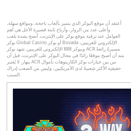
دوري البيسبول الرئيسي لعام 2025
أعتقد أن موقع البوكر الذي يتميز بألعاب ناجحة، ومواقع سهلة،
وأعلى عدد من الزوار، وأرباح ثابتة قصيرة الأجل هي أهم
العوامل عند ترقية موقع بوكر على الإنترنت. أنصح بشدة بلعب
بوكر Global Casino أو بوكر Bovada الإلكتروني للغربيين،
وببوكر 888 الإلكتروني للغربيين. شهد بوكر ACR مسيرةً رائعةً
منذ أن أصبح موقعًا رائدًا في مجال البوكر على الإنترنت، قبل أن
ينهار. لا يُعتبر ACR من بين خيارات بوكر الكازينوهات بأموال
حقيقية الأكثر شعبيةً لدى الأمريكيين، وليس من الصعب إدراك
السبب.