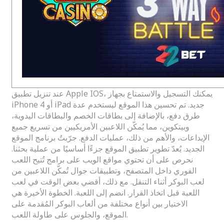
عند تنزيل تطبيق Apple IOS، يمكنك التسجيل والاستمتاع بجهاز
iPhone 4 أو iPad جديد. تم تحسين هذا الموقع ليستخدم عدة
طرق دفع، بالإضافة إلى بطاقات الخصم والبطاقات اليدوية،
وبيتكوين، مما يُمكّن اللاعبين الأمريكيين من تسريع جميع
الإيداعات، والأهم من ذلك، عمليات الدفع. جرّبتُ برنامج الموقع
الجديد. يُعدّ تطوير تطبيق الموقع جزءًا أساسيًا من عملية بحثنا.
نحرص على أن تحتوي مواقع الويب على برامج تُتيح اللعب
الفوري داخل المتصفح، وتطبيقات جوال تُمكّن اللاعبين من
لعب البوكر أثناء التنقل. مع ذلك، أقضي بعض الوقت في لعب
اللعبة قبل اتخاذ القرار. انضم إلى اللعبة. الخطوة الأخيرة هي
الاختيار بين أنواع مختلفة من ألعاب البوكر المُقدمة على
الموقع، والجلوس على طاولة اللعب.