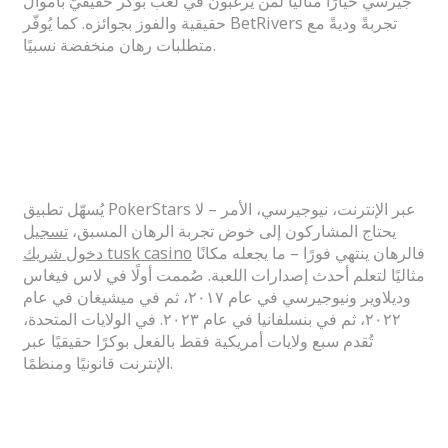
جيرسي خيارًا مثاليًا لمن يرغبون في لعب بوكر حقيقيّ بأموال
حقيقية والفوز بجوائزه.
كما يُوفّر BetRivers تجربةً وديةً مع
متطلبات رهان منخفضة نسبيًا.
ما هو العمر الذي يجب أن أكون عليه حتى
أتمكن من لعب البوكر عبر الإنترنت في
الولايات المتحدة؟
يُسهّل تطبيق PokerStars عبر الإنترنت، نيوجيرسي، الأمر – لا
يحتاج المشاركون إلى خوض تجربة الرهان المسبق،
تسجيل
فالرهان ينتهي فورًا – ما يجعله مكانًا
دخول شريك tusk casino
مثاليًا لتعلم أحدث إصدارات اللعبة. صُممت أولًا في لاس فيغاس
وديلاوير ونيوجيرسي في عام ٢٠١٧، ثم في ميشيغان في عام
٢٠٢٢، ثم في بنسلفانيا في عام ٢٠٢٣. في الولايات المتحدة،
تُقدم سبع ولايات أمريكية فقط بالفعل بوكرًا حقيقيًا عبر
الإنترنت قانونيًا ومنظمًا.
تم اختيار ضارب أوريولز ريان أوهيرن
باعتباره المبتدئ لمباراة كل النجوم في