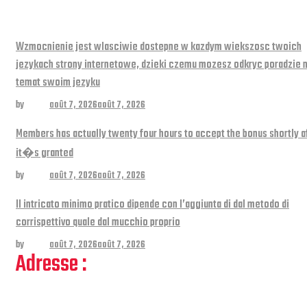
Related posts
Wzmocnienie jest wlasciwie dostepne w kazdym wiekszosc twoich
jezykach strony internetowe, dzieki czemu mozesz odkryc poradzie 
temat swoim jezyku
by
admin
août 7, 2026
août 7, 2026
Members has actually twenty four hours to accept the bonus shortly a
it�s granted
by
admin
août 7, 2026
août 7, 2026
Il intricato minimo pratico dipende con l’aggiunta di dal metodo di
corrispettivo quale dal mucchio proprio
by
admin
août 7, 2026
août 7, 2026
Adresse :
Bloc Df No 36 Kouass Yacoub El