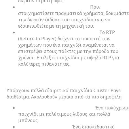
δωρεάν περιστροφές.
Δοκιμάστε δωρεάν παιχνίδια:
Πριν
στοιχηματίσετε πραγματικά χρήματα, δοκιμάστε
την δωρεάν έκδοση του παιχνιδιού για να
εξοικειωθείτε με τη μηχανική του.
Επιλέξτε παιχνίδια με υψηλό RTP:
Το RTP
(Return to Player) δείχνει το ποσοστό των
χρημάτων που ένα παιχνίδι αναμένεται να
επιστρέψει στους παίκτες με την πάροδο του
χρόνου. Επιλέξτε παιχνίδια με υψηλό RTP για
καλύτερες πιθανότητες.
Δημοφιλή Παιχνίδια Cluster Pays
Υπάρχουν πολλά εξαιρετικά παιχνίδια Cluster Pays
διαθέσιμα. Ακολουθούν μερικά από τα πιο δημοφιλή:
Gems Bonanza (Pragmatic Play):
Ένα πολύχρωμ
παιχνίδι με πολύτιμους λίθους και πολλά
μπόνους.
Reactoonz (Play’n GO):
Ένα διασκεδαστικό