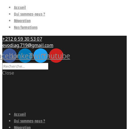
Accueil
Qui sommes-nous ?
Réparation
Nos formations
+212 6 59 30 53 07
evodiag.719@gmail.com
acebook
Linkedin
Twitter
Youtube
Close
Accueil
Qui sommes-nous ?
Réparation