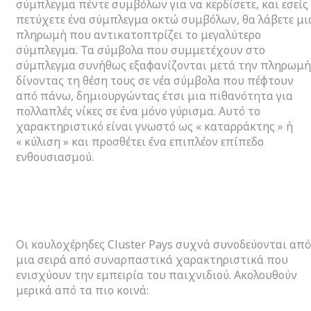
σύμπλεγμα πέντε συμβόλων για να κερδίσετε, και εσείς
πετύχετε ένα σύμπλεγμα οκτώ συμβόλων, θα λάβετε μι
πληρωμή που αντικατοπτρίζει το μεγαλύτερο
σύμπλεγμα. Τα σύμβολα που συμμετέχουν στο
σύμπλεγμα συνήθως εξαφανίζονται μετά την πληρωμή
δίνοντας τη θέση τους σε νέα σύμβολα που πέφτουν
από πάνω, δημιουργώντας έτσι μια πιθανότητα για
πολλαπλές νίκες σε ένα μόνο γύρισμα. Αυτό το
χαρακτηριστικό είναι γνωστό ως « καταρράκτης » ή
« κύλιση » και προσθέτει ένα επιπλέον επίπεδο
ενθουσιασμού.
Βασικά Χαρακτηριστικά των
Κουλοχέρηδων Cluster Pays
Οι κουλοχέρηδες Cluster Pays συχνά συνοδεύονται από
μια σειρά από συναρπαστικά χαρακτηριστικά που
ενισχύουν την εμπειρία του παιχνιδιού. Ακολουθούν
μερικά από τα πιο κοινά: