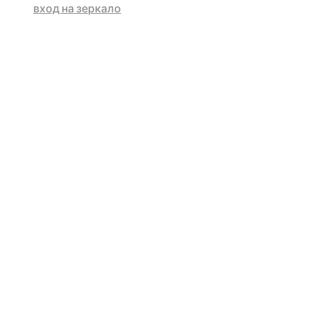
вход на зеркало