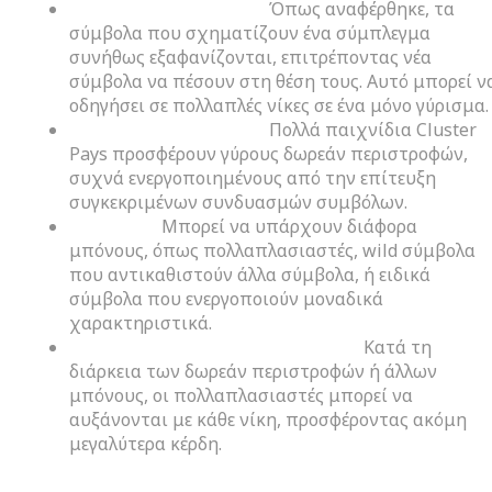
Καταρράκτες/Κύλιση:
Όπως αναφέρθηκε, τα
σύμβολα που σχηματίζουν ένα σύμπλεγμα
συνήθως εξαφανίζονται, επιτρέποντας νέα
σύμβολα να πέσουν στη θέση τους. Αυτό μπορεί ν
οδηγήσει σε πολλαπλές νίκες σε ένα μόνο γύρισμα.
Δωρεάν Περιστροφές:
Πολλά παιχνίδια Cluster
Pays προσφέρουν γύρους δωρεάν περιστροφών,
συχνά ενεργοποιημένους από την επίτευξη
συγκεκριμένων συνδυασμών συμβόλων.
Μπόνους:
Μπορεί να υπάρχουν διάφορα
μπόνους, όπως πολλαπλασιαστές, wild σύμβολα
που αντικαθιστούν άλλα σύμβολα, ή ειδικά
σύμβολα που ενεργοποιούν μοναδικά
χαρακτηριστικά.
Αυξανόμενοι Πολλαπλασιαστές:
Κατά τη
διάρκεια των δωρεάν περιστροφών ή άλλων
μπόνους, οι πολλαπλασιαστές μπορεί να
αυξάνονται με κάθε νίκη, προσφέροντας ακόμη
μεγαλύτερα κέρδη.