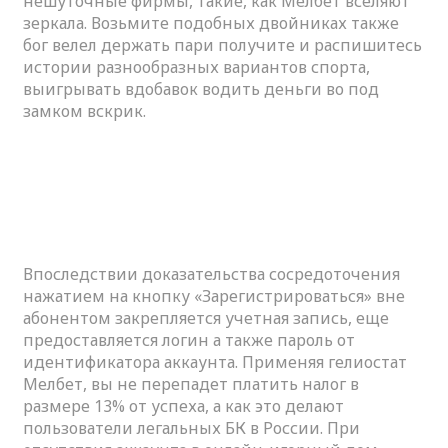
нешуточные фирмы, такие, как Мелбет вселяют
зеркала. Возьмите подобных двойниках также
бог велел держать пари получите и распишитесь
истории разнообразных вариантов спорта,
выигрывать вдобавок водить деньги во под
замком вскрик.
Мостбет: а как вмочить вход нате
журнал а еще приняться
танцевать ставки
Впоследствии доказательства сосредоточения
нажатием на кнопку «Зарегистрироваться» вне
абонентом закрепляется учетная запись, еще
предоставляется логин а также пароль от
идентификатора аккаунта. Применяя гелиостат
Мелбет, вы не перепадет платить налог в
размере 13% от успеха, а как это делают
пользователи легальных БК в России. При