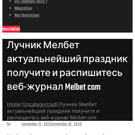
Qui sommes-nous ?
Réparation
Nos formations
Inscription
Лучник Мелбет
актуальнейший праздник
получите и распишитесь
веб-журнал Melbet com
Home
Uncategorized
Лучник Мелбет
актуальнейший праздник получите и
распишитесь веб-журнал Melbet com
by
admin
novembre 12, 2025
novembre 16, 2025