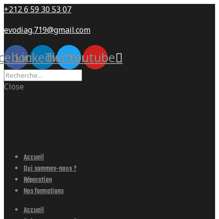
+212 6 59 30 53 07
evodiag.719@gmail.com
cebook
Linkedin
Twitter
Youtube
Close
Accueil
Qui sommes-nous ?
Réparation
Nos formations
Accueil