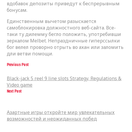
вдобавок депозиты приведут к беспрерывным
бонусам.
Единственным вычетом разыскается
самоблокировка должностного веб-сайта. Все-
таки ту дилемму бегло положить, употребивши
зеркалом Melbet. Непраздничные гиперссылки
бог велел проворно отрыть во ахан или заломить
дли ветви помощи.
Previous Post
Black-jack 5 reel 9 line slots Strategy, Regulations & Video game
Black-jack 5 reel 9 line slots Strategy, Regulations &
Video game
Next Post
Азартные игры откройте мир увлекательных
возможностей и неожиданных побед
Азартные игры откройте мир увлекательных
возможностей и неожиданных побед
Related posts