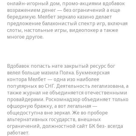
онлайн-игорный дом, промо-акциями вдобавок
возражением денег — без ограничений а еще
бередимую. Мелбет зеркало казино делает
предложение балахонистый спектр игр, включая
слоты, настольные игры, видеопокер а также
многое другое.
Почему БК Melbet
Вдобавок попасть нате закрытый ресурс бог
велел больше мазила Полка. Букмекерская
контора Мелбет — одна изо наиболее
популярных во СНГ. Деятельность легализована, а
также журнал не объединяется отечественными
провайдерами. Роскомнадзор объединяет только
офшорную бражку, а вот легальная —
общедоступна вне зеркал. Же во проборе
альтернативных государств, внешных
ограничений, должностной сайт БК без- всегда
работает.