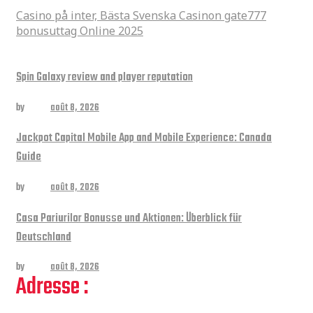
Casino på inter, Bästa Svenska Casinon gate777
bonusuttag Online 2025
Related posts
Spin Galaxy review and player reputation
by
admin
août 8, 2026
Jackpot Capital Mobile App and Mobile Experience: Canada
Guide
by
admin
août 8, 2026
Casa Pariurilor Bonusse und Aktionen: Überblick für
Deutschland
by
admin
août 8, 2026
Adresse :
Bloc Df No 36 Kouass Yacoub El