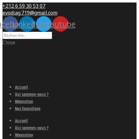
+212 6 59 30 53 07
evodiag.719@gmail.com
acebook
Linkedin
Twitter
Youtube
Close
Accueil
Qui sommes-nous ?
Réparation
Nos formations
Accueil
Qui sommes-nous ?
Réparation