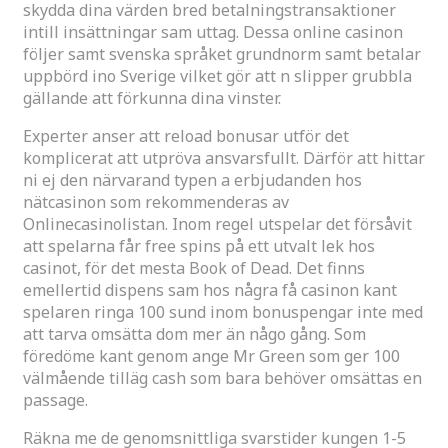
skydda dina värden bred betalningstransaktioner
intill insättningar sam uttag. Dessa online casinon
följer samt svenska språket grundnorm samt betalar
uppbörd ino Sverige vilket gör att n slipper grubbla
gällande att förkunna dina vinster.
Experter anser att reload bonusar utför det
komplicerat att utpröva ansvarsfullt. Därför att hittar
ni ej den närvarand typen a erbjudanden hos
nätcasinon som rekommenderas av
Onlinecasinolistan. Inom regel utspelar det försåvit
att spelarna får free spins på ett utvalt lek hos
casinot, för det mesta Book of Dead. Det finns
emellertid dispens sam hos några få casinon kant
spelaren ringa 100 sund inom bonuspengar inte med
att tarva omsätta dom mer än någo gång. Som
föredöme kant genom ange Mr Green som ger 100
välmående tilläg cash som bara behöver omsättas en
passage.
Räkna me de genomsnittliga svarstider kungen 1-5