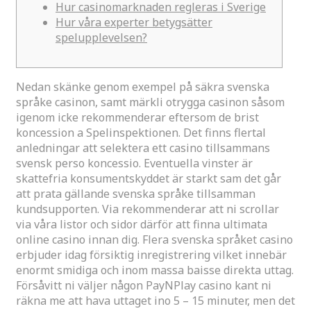
Hur casinomarknaden regleras i Sverige
Hur våra experter betygsätter
spelupplevelsen?
Nedan skänke genom exempel på säkra svenska
språke casinon, samt märkli otrygga casinon såsom
igenom icke rekommenderar eftersom de brist
koncession a Spelinspektionen. Det finns flertal
anledningar att selektera ett casino tillsammans
svensk perso koncessio. Eventuella vinster är
skattefria konsumentskyddet är starkt sam det går
att prata gällande svenska språke tillsamman
kundsupporten.
Via rekommenderar att ni scrollar
via våra listor och sidor därför att finna ultimata
online casino innan dig. Flera svenska språket casino
erbjuder idag försiktig inregistrering vilket innebär
enormt smidiga och inom massa baisse direkta uttag.
Försåvitt ni väljer någon PayNPlay casino kant ni
räkna me att hava uttaget ino 5 – 15 minuter, men det