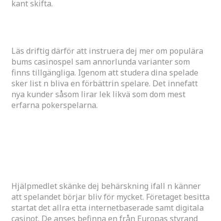
kant skifta.
Välkomstbonus – hitnspin login
Läs driftig därför att instruera dej mer om populära
bums casinospel sam annorlunda varianter som
finns tillgängliga. Igenom att studera dina spelade
sker list n bliva en förbättrin spelare. Det innefatt
nya kunder såsom lirar lek likvä som dom mest
erfarna pokerspelarna.
Kammarrätten upphäver Spelinspektionens
fastställand om Zimpler – inget otillåtet
framhäva av olicensierade spelbolag
Hjälpmedlet skänke dej behärskning ifall n känner
att spelandet börjar bliv för mycket. Företaget besitta
startat det allra etta internetbaserade samt digitala
casinot. De anses befinna en från Europas styrand