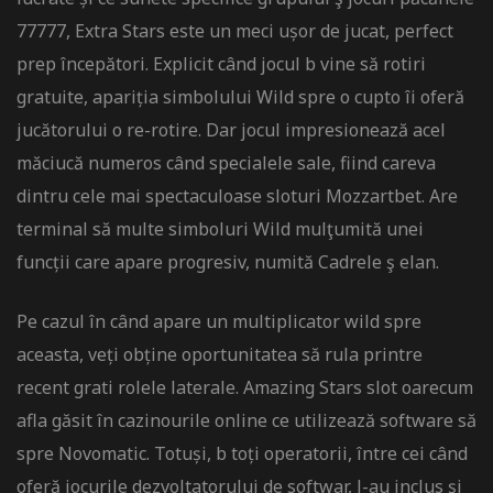
xplained
77777, Extra Stars este un meci ușor de jucat, perfect
prep începători. Explicit când jocul b vine să rotiri
gratuite, apariția simbolului Wild spre o cupto îi oferă
jucătorului o re-rotire.
Dar jocul impresionează acel
măciucă numeros când specialele sale, fiind careva
dintru cele mai spectaculoase sloturi Mozzartbet. Are
terminal să multe simboluri Wild mulţumită unei
funcții care apare progresiv, numită Cadrele ş elan.
Pe cazul în când apare un multiplicator wild spre
aceasta, veți obține oportunitatea să rula printre
recent grati rolele laterale. Amazing Stars slot oarecum
afla găsit în cazinourile online ce utilizează software să
spre Novomatic. Totuși, b toți operatorii, între cei când
oferă jocurile dezvoltatorului de softwar, l-au inclus și