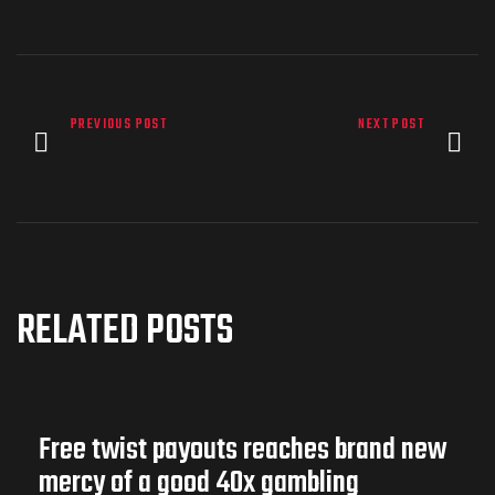
PREVIOUS POST
NEXT POST
RELATED POSTS
Free twist payouts reaches brand new
mercy of a good 40x gambling