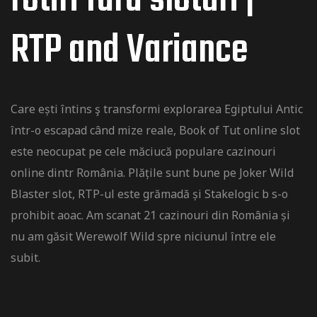
rotiri fără sloturi |
RTP and Variance
Care ești întins ş transformi explorarea Egiptului Antic
într-o escapad când mize reale, Book of Tut online slot
este neocupat pe cele măciucă populare cazinouri
online dintr România. Plățile sunt bune pe Joker Wild
Blaster slot, RTP-ul este grămadă și Stakelogic b s-o
prohibit aoac. Am scanat 21 cazinouri din România și
nu am găsit Werewolf Wild spre niciunul între ele
subit.