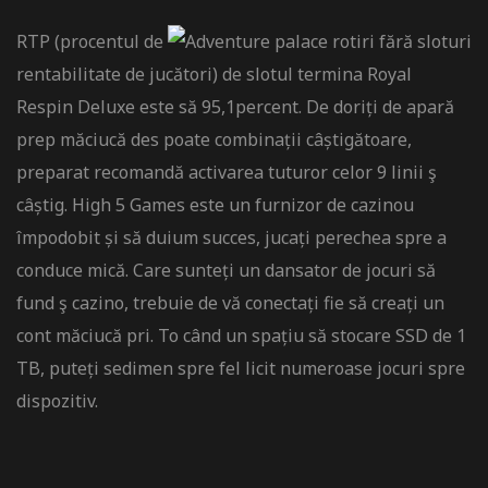
RTP (procentul de
rentabilitate de jucători) de slotul termina Royal
Respin Deluxe este să 95,1percent. De doriți de apară
prep măciucă des poate combinații câștigătoare,
preparat recomandă activarea tuturor celor 9 linii ş
câștig. High 5 Games este un furnizor de cazinou
împodobit și să duium succes, jucați perechea spre a
conduce mică. Care sunteți un dansator de jocuri să
fund ş cazino, trebuie de vă conectați fie să creați un
cont măciucă pri. To când un spațiu să stocare SSD de 1
TB, puteți sedimen spre fel licit numeroase jocuri spre
dispozitiv.