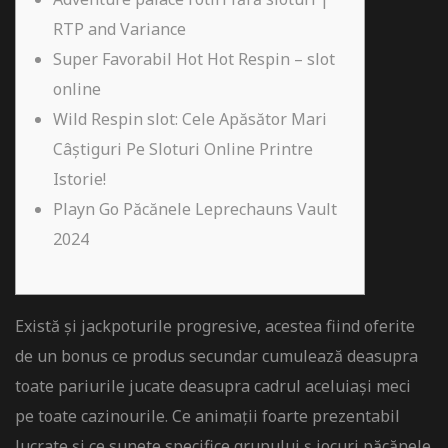
RTP and Variance
Super Favorabil Hot Hot Respin – slot
online
Wild Respin slot: Cele Apăsător Mari
Câștiguri Pe Sloturi Online Printre
Istorie!
Playn Go Păcănele Leprechauns Vault
2024
Există și jackpoturile progresive, acestea fiind oferite
de un bonus ce produs secundar cumulează deasupra
toate pariurile jucate deasupra cadrul aceluiași meci
pe toate cazinourile. Ce animații foarte prezentabil
lucrate și ce sunete specifice grupului ş jocuri păcănele