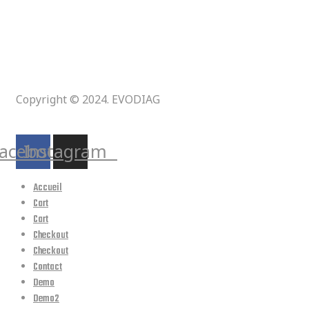
Copyright © 2024. EVODIAG
Suivez-nous :
acebook
Instagram
Accueil
Cart
Cart
Checkout
Checkout
Contact
Demo
Demo2