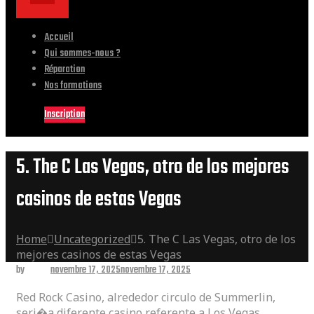
Accueil
Qui sommes-nous ?
Réparation
Nos formations
Inscription
5. The C Las Vegas, otro de los mejores
casinos de estas Vegas
Home
Uncategorized
5. The C Las Vegas, otro de los
mejores casinos de estas Vegas
by
admin
novembre 17, 2025
novembre 17, 2025
Red Rock Casino, alrededor circulo de Summerlin,
seri�a diferente casino referente a Los Vegas,