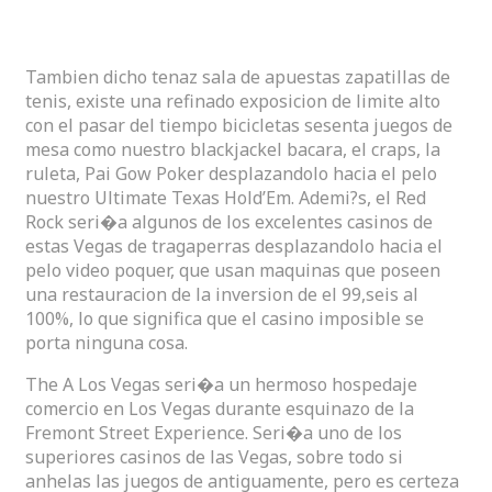
no ha transpirado dados, entre otras
Tambien dicho tenaz sala de apuestas zapatillas de
tenis, existe una refinado exposicion de limite alto
con el pasar del tiempo bicicletas sesenta juegos de
mesa como nuestro blackjackel bacara, el craps, la
ruleta, Pai Gow Poker desplazandolo hacia el pelo
nuestro Ultimate Texas Hold’Em. Ademi?s, el Red
Rock seri�a algunos de los excelentes casinos de
estas Vegas de tragaperras desplazandolo hacia el
pelo video poquer, que usan maquinas que poseen
una restauracion de la inversion de el 99,seis al
100%, lo que significa que el casino imposible se
porta ninguna cosa.
The A Los Vegas seri�a un hermoso hospedaje
comercio en Los Vegas durante esquinazo de la
Fremont Street Experience. Seri�a uno de los
superiores casinos de las Vegas, sobre todo si
anhelas las juegos de antiguamente, pero es certeza