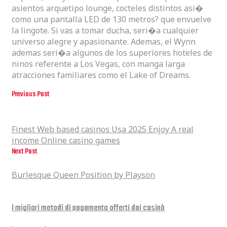
asientos arquetipo lounge, cocteles distintos asi�
como una pantalla LED de 130 metros? que envuelve
la lingote. Si vas a tomar ducha, seri�a cualquier
universo alegre y apasionante. Ademas, el Wynn
ademas seri�a algunos de los superiores hoteles de
ninos referente a Los Vegas, con manga larga
atracciones familiares como el Lake of Dreams.
Previous Post
Finest Web based casinos Usa 2025 Enjoy A real income Online casino
games
Finest Web based casinos Usa 2025 Enjoy A real
income Online casino games
Next Post
Burlesque Queen Position by Playson
Burlesque Queen Position by Playson
Related posts
I migliori metodi di pagamento offerti dai casinò