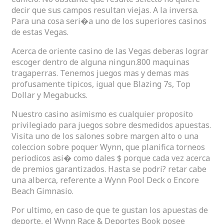
decir que sus campos resultan viejas. A la inversa.
Para una cosa seri�a uno de los superiores casinos
de estas Vegas.
Acerca de oriente casino de las Vegas deberas lograr
escoger dentro de alguna ningun.800 maquinas
tragaperras. Tenemos juegos mas y demas mas
profusamente tipicos, igual que Blazing 7s, Top
Dollar y Megabucks.
Nuestro casino asimismo es cualquier proposito
privilegiado para juegos sobre desmedidos apuestas.
Visita uno de los salones sobre margen alto o una
coleccion sobre poquer Wynn, que planifica torneos
periodicos asi� como dales $ porque cada vez acerca
de premios garantizados. Hasta se podri? retar cabe
una alberca, referente a Wynn Pool Deck o Encore
Beach Gimnasio.
Por ultimo, en caso de que te gustan los apuestas de
deporte, el Wynn Race & Deportes Book posee