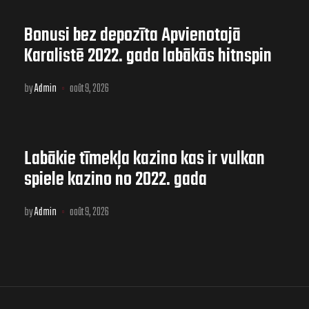
Bonusi bez depozīta Apvienotajā
Karalistē 2022. gada labākās hitnspin
bonuss stimulēšanas prasības ツ
by
Admin
août 9, 2026
Labākie tīmekļa kazino kas ir vulkan
spiele kazino no 2022. gada
by
Admin
août 9, 2026