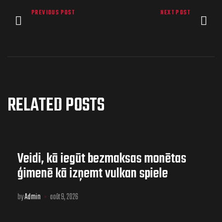
PREVIOUS POST
NEXT POST
RELATED POSTS
Veidi, kā iegūt bezmaksas monētas
ģimenē kā izņemt vulkan spiele
bonusu no Fun
by
Admin
août 9, 2026