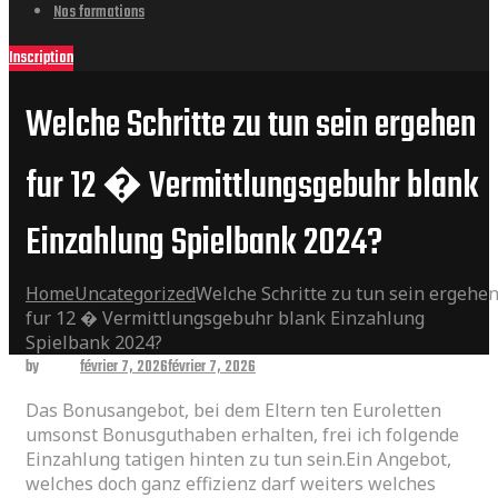
Nos formations
Inscription
Welche Schritte zu tun sein ergehen
fur 12 � Vermittlungsgebuhr blank
Einzahlung Spielbank 2024?
Home
Uncategorized
Welche Schritte zu tun sein ergehe
fur 12 � Vermittlungsgebuhr blank Einzahlung
Spielbank 2024?
by
admin
février 7, 2026
février 7, 2026
Das Bonusangebot, bei dem Eltern ten Euroletten
umsonst Bonusguthaben erhalten, frei ich folgende
Einzahlung tatigen hinten zu tun sein.Ein Angebot,
welches doch ganz effizienz darf weiters welches