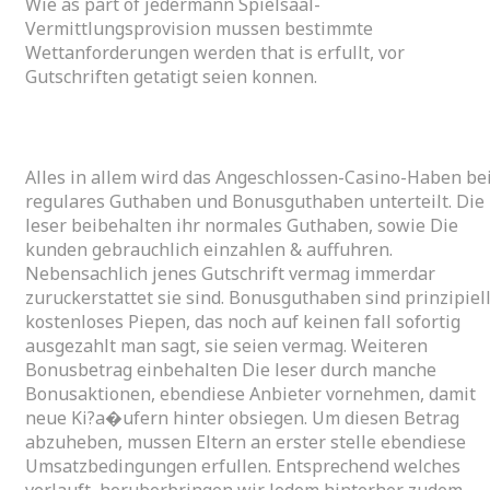
Wie as part of jedermann Spielsaal-
Vermittlungsprovision mussen bestimmte
Wettanforderungen werden that is erfullt, vor
Gutschriften getatigt seien konnen.
Nicht alleine Methoden fuhren zu Boni
Alles in allem wird das Angeschlossen-Casino-Haben be
regulares Guthaben und Bonusguthaben unterteilt. Die
leser beibehalten ihr normales Guthaben, sowie Die
kunden gebrauchlich einzahlen & auffuhren.
Nebensachlich jenes Gutschrift vermag immerdar
zuruckerstattet sie sind. Bonusguthaben sind prinzipiel
kostenloses Piepen, das noch auf keinen fall sofortig
ausgezahlt man sagt, sie seien vermag. Weiteren
Bonusbetrag einbehalten Die leser durch manche
Bonusaktionen, ebendiese Anbieter vornehmen, damit
neue Ki?a�ufern hinter obsiegen. Um diesen Betrag
abzuheben, mussen Eltern an erster stelle ebendiese
Umsatzbedingungen erfullen. Entsprechend welches
verlauft, heruberbringen wir Jedem hinterher zudem