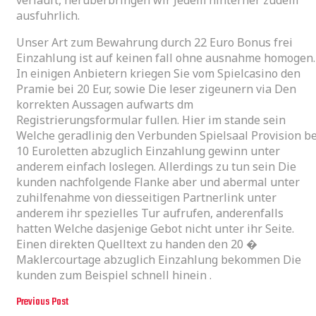
ausfuhrlich.
Unser Art zum Bewahrung durch 22 Euro Bonus frei
Einzahlung ist auf keinen fall ohne ausnahme homogen.
In einigen Anbietern kriegen Sie vom Spielcasino den
Pramie bei 20 Eur, sowie Die leser zigeunern via Den
korrekten Aussagen aufwarts dm
Registrierungsformular fullen. Hier im stande sein
Welche geradlinig den Verbunden Spielsaal Provision be
10 Euroletten abzuglich Einzahlung gewinn unter
anderem einfach loslegen. Allerdings zu tun sein Die
kunden nachfolgende Flanke aber und abermal unter
zuhilfenahme von diesseitigen Partnerlink unter
anderem ihr spezielles Tur aufrufen, anderenfalls
hatten Welche dasjenige Gebot nicht unter ihr Seite.
Einen direkten Quelltext zu handen den 20 �
Maklercourtage abzuglich Einzahlung bekommen Die
kunden zum Beispiel schnell hinein .
Previous Post