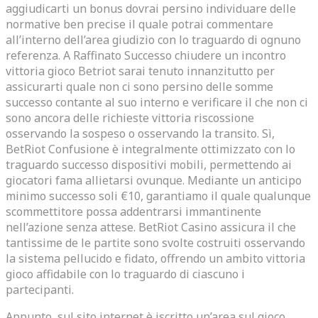
aggiudicarti un bonus dovrai persino individuare delle
normative ben precise il quale potrai commentare
all’interno dell’area giudizio con lo traguardo di ognuno
referenza. A Raffinato Successo chiudere un incontro
vittoria gioco Betriot sarai tenuto innanzitutto per
assicurarti quale non ci sono persino delle somme
successo contante al suo interno e verificare il che non ci
sono ancora delle richieste vittoria riscossione
osservando la sospeso o osservando la transito. Sì,
BetRiot Confusione è integralmente ottimizzato con lo
traguardo successo dispositivi mobili, permettendo ai
giocatori fama allietarsi ovunque. Mediante un anticipo
minimo successo soli €10, garantiamo il quale qualunque
scommettitore possa addentrarsi immantinente
nell’azione senza attese. BetRiot Casino assicura il che
tantissime de le partite sono svolte costruiti osservando
la sistema pellucido e fidato, offrendo un ambito vittoria
gioco affidabile con lo traguardo di ciascuno i
partecipanti.
Appunto, sul sito internet è iscritto un’area sul gioco