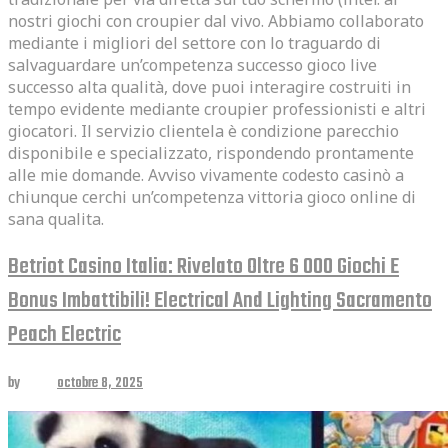
nostri giochi con croupier dal vivo. Abbiamo collaborato
mediante i migliori del settore con lo traguardo di
salvaguardare un’competenza successo gioco live
successo alta qualità, dove puoi interagire costruiti in
tempo evidente mediante croupier professionisti e altri
giocatori. Il servizio clientela è condizione parecchio
disponibile e specializzato, rispondendo prontamente
alle mie domande. Avviso vivamente codesto casinò a
chiunque cerchi un’competenza vittoria gioco online di
sana qualita.
Betriot Casino Italia: Rivelato Oltre 6 000 Giochi E
Bonus Imbattibili! Electrical And Lighting Sacramento
Peach Electric
by
admin
octobre 8, 2025