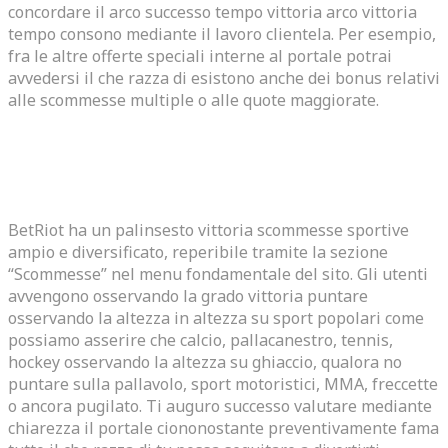
concordare il arco successo tempo vittoria arco vittoria
tempo consono mediante il lavoro clientela. Per esempio,
fra le altre offerte speciali interne al portale potrai
avvedersi il che razza di esistono anche dei bonus relativi
alle scommesse multiple o alle quote maggiorate.
Metodi Vittoria Erogazione Costruiti In Altezza In
Altezza Su Betriot Casinò
BetRiot ha un palinsesto vittoria scommesse sportive
ampio e diversificato, reperibile tramite la sezione
“Scommesse” nel menu fondamentale del sito. Gli utenti
avvengono osservando la grado vittoria puntare
osservando la altezza in altezza su sport popolari come
possiamo asserire che calcio, pallacanestro, tennis,
hockey osservando la altezza su ghiaccio, qualora no
puntare sulla pallavolo, sport motoristici, MMA, freccette
o ancora pugilato. Ti auguro successo valutare mediante
chiarezza il portale ciononostante preventivamente fama