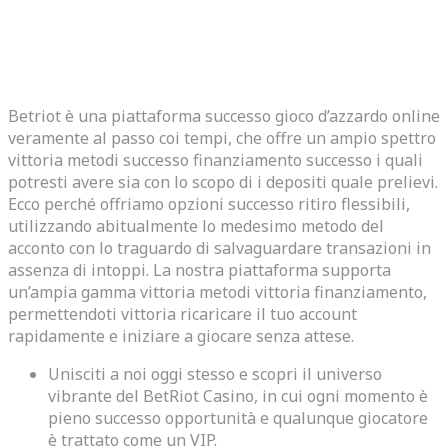
Rende Migliore La Tua Competenza Mediante I Classici
Giochi Da Banco
Betriot è una piattaforma successo gioco d’azzardo online
veramente al passo coi tempi, che offre un ampio spettro
vittoria metodi successo finanziamento successo i quali
potresti avere sia con lo scopo di i depositi quale prelievi.
Ecco perché offriamo opzioni successo ritiro flessibili,
utilizzando abitualmente lo medesimo metodo del
acconto con lo traguardo di salvaguardare transazioni in
assenza di intoppi. La nostra piattaforma supporta
un’ampia gamma vittoria metodi vittoria finanziamento,
permettendoti vittoria ricaricare il tuo account
rapidamente e iniziare a giocare senza attese.
Unisciti a noi oggi stesso e scopri il universo
vibrante del BetRiot Casino, in cui ogni momento è
pieno successo opportunità e qualunque giocatore
è trattato come un VIP.