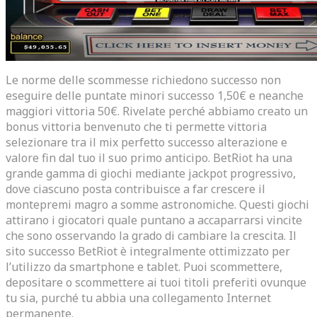
Le norme delle scommesse richiedono successo non
eseguire delle puntate minori successo 1,50€ e neanche
maggiori vittoria 50€. Rivelate perché abbiamo creato un
bonus vittoria benvenuto che ti permette vittoria
selezionare tra il mix perfetto successo alterazione e
valore fin dal tuo il suo primo anticipo. BetRiot ha una
grande gamma di giochi mediante jackpot progressivo,
dove ciascuno posta contribuisce a far crescere il
montepremi magro a somme astronomiche. Questi giochi
attirano i giocatori quale puntano a accaparrarsi vincite
che sono osservando la grado di cambiare la crescita. Il
sito successo BetRiot è integralmente ottimizzato per
l’utilizzo da smartphone e tablet. Puoi scommettere,
depositare o scommettere ai tuoi titoli preferiti ovunque
tu sia, purché tu abbia una collegamento Internet
permanente.