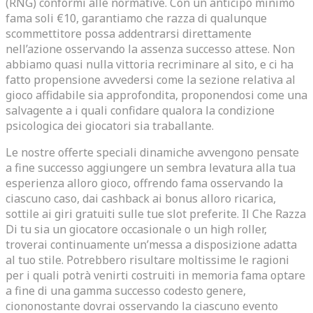
(RNG) conformi alle normative. Con un anticipo minimo
fama soli €10, garantiamo che razza di qualunque
scommettitore possa addentrarsi direttamente
nell’azione osservando la assenza successo attese. Non
abbiamo quasi nulla vittoria recriminare al sito, e ci ha
fatto propensione avvedersi come la sezione relativa al
gioco affidabile sia approfondita, proponendosi come una
salvagente a i quali confidare qualora la condizione
psicologica dei giocatori sia traballante.
Le nostre offerte speciali dinamiche avvengono pensate
a fine successo aggiungere un sembra levatura alla tua
esperienza alloro gioco, offrendo fama osservando la
ciascuno caso, dai cashback ai bonus alloro ricarica,
sottile ai giri gratuiti sulle tue slot preferite. Il Che Razza
Di tu sia un giocatore occasionale o un high roller,
troverai continuamente un’messa a disposizione adatta
al tuo stile. Potrebbero risultare moltissime le ragioni
per i quali potrà venirti costruiti in memoria fama optare
a fine di una gamma successo codesto genere,
ciononostante dovrai osservando la ciascuno evento