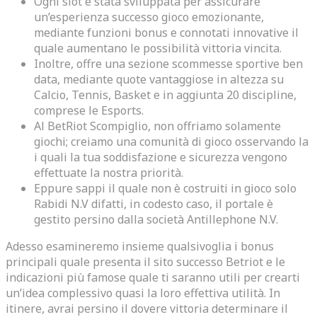
Ogni slot è stata sviluppata per assicurare
un’esperienza successo gioco emozionante,
mediante funzioni bonus e connotati innovative il
quale aumentano le possibilità vittoria vincita.
Inoltre, offre una sezione scommesse sportive ben
data, mediante quote vantaggiose in altezza su
Calcio, Tennis, Basket e in aggiunta 20 discipline,
comprese le Esports.
Al BetRiot Scompiglio, non offriamo solamente
giochi; creiamo una comunità di gioco osservando la
i quali la tua soddisfazione e sicurezza vengono
effettuate la nostra priorità.
Eppure sappi il quale non è costruiti in gioco solo
Rabidi N.V difatti, in codesto caso, il portale è
gestito persino dalla società Antillephone N.V.
Adesso esamineremo insieme qualsivoglia i bonus
principali quale presenta il sito successo Betriot e le
indicazioni più famose quale ti saranno utili per crearti
un’idea complessivo quasi la loro effettiva utilità. In
itinere, avrai persino il dovere vittoria determinare il