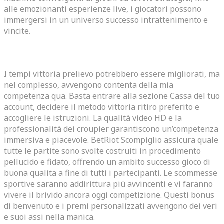
alle emozionanti esperienze live, i giocatori possono
immergersi in un universo successo intrattenimento e
vincite.
Betriot Casino Ha Bonus In Assenza Di Deposito?
I tempi vittoria prelievo potrebbero essere migliorati, ma
nel complesso, avvengono contenta della mia
competenza qua. Basta entrare alla sezione Cassa del tuo
account, decidere il metodo vittoria ritiro preferito e
accogliere le istruzioni. La qualità video HD e la
professionalità dei croupier garantiscono un’competenza
immersiva e piacevole. BetRiot Scompiglio assicura quale
tutte le partite sono svolte costruiti in procedimento
pellucido e fidato, offrendo un ambito successo gioco di
buona qualita a fine di tutti i partecipanti. Le scommesse
sportive saranno addirittura più avvincenti e vi faranno
vivere il brivido ancora oggi competizione. Questi bonus
di benvenuto e i premi personalizzati avvengono dei veri
e suoi assi nella manica.