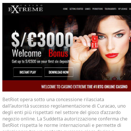
BetRiot opera sotto una concessione rilasciata
dall’autorità successo regolamentazione di Curacao, uno
degli enti più rispettati nel settore del gioco d’azzardo
negozio online. La Suddetta autorizzazione conferma che
BetRiot rispetta le norme internazionali e permette di