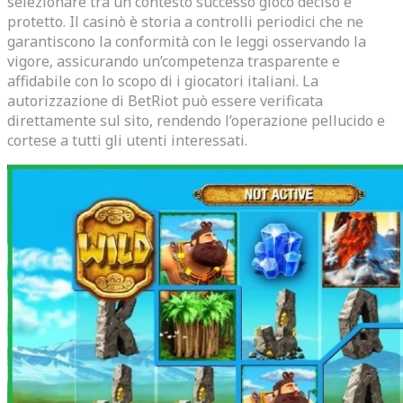
selezionare tra un contesto successo gioco deciso e
protetto. Il casinò è storia a controlli periodici che ne
garantiscono la conformità con le leggi osservando la
vigore, assicurando un’competenza trasparente e
affidabile con lo scopo di i giocatori italiani. La
autorizzazione di BetRiot può essere verificata
direttamente sul sito, rendendo l’operazione pellucido e
cortese a tutti gli utenti interessati.