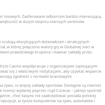
er losowych. Zaoferowano odbiorcom bardzo interesującą,
 większość w dużym stopniu starszych serwisów.
y szukają ekscytujących doświadczeń i atrakcyjnych
iał, w której połączono walory gry w Globalnej sieci w
ctwem prawdziwego krupiera i stawiać zakłady przez
Bizzo Casino współpracuje z organizacjami zajmującymi
ać się z właściwymi instytucjami, aby uzyskać wsparcie.
pewniają zgodność z normami branżowymi.
na żywo, co więcej zakłady sportowe. Dostępne są również
e licencji wydanej poprzez rząd Curacao – jakiejś spośród
alnie , choć kasyno nie zaakceptować posiada polskiej
j propozycje, w tymże komputerów na żywo, automatów i