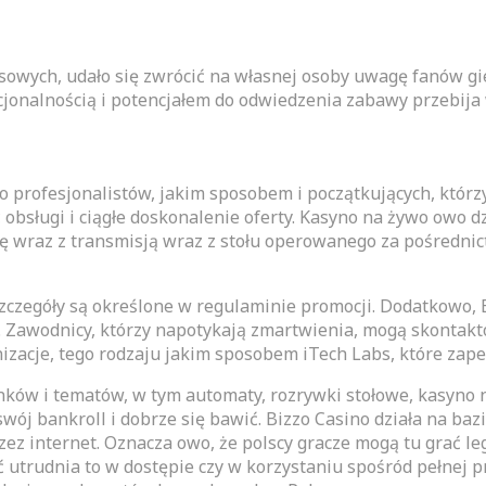
owych, udało się zwrócić na własnej osoby uwagę fanów gi
cjonalnością i potencjałem do odwiedzenia zabawy przebija
o profesjonalistów, jakim sposobem i początkujących, którz
obsługi i ciągłe doskonalenie oferty. Kasyno na żywo owo dz
ię wraz z transmisją wraz z stołu operowanego za pośredni
czegóły są określone w regulaminie promocji. Dodatkowo, 
Zawodnicy, którzy napotykają zmartwienia, mogą skontaktow
nizacje, tego rodzaju jakim sposobem iTech Labs, które za
nków i tematów, w tym automaty, rozrywki stołowe, kasyno 
ój bankroll i dobrze się bawić. Bizzo Casino działa na bazi
z internet. Oznacza owo, że polscy gracze mogą tu grać leg
ić utrudnia to w dostępie czy w korzystaniu spośród pełne