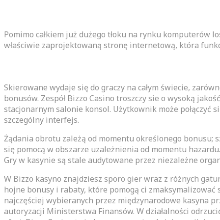
Bezpłatne Spiny W Bizzo Casino
Pomimo całkiem już dużego tłoku na rynku komputerów los
właściwie zaprojektowaną stronę internetową, która funk
Przy Krytycznej Płatności
Skierowane wydaje się do graczy na całym świecie, zarówn
bonusów. Zespół Bizzo Casino troszczy sie o wysoką jakość 
stacjonarnym salonie konsol. Użytkownik może połączyć s
szczególny interfejs.
Żądania obrotu zależą od momentu określonego bonusu; sz
się pomocą w obszarze uzależnienia od momentu hazardu. 
Gry w kasynie są stale audytowane przez niezależne orga
W Bizzo kasyno znajdziesz sporo gier wraz z różnych gatu
hojne bonusy i rabaty, które pomogą ci zmaksymalizować sw
najczęściej wybieranych przez międzynarodowe kasyna prze
autoryzacji Ministerstwa Finansów. W działalności odrzuc