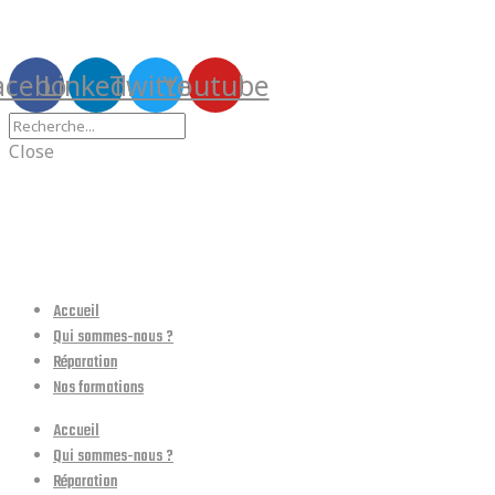
+212 6 59 30 53 07
evodiag.719@gmail.com
acebook
Linkedin
Twitter
Youtube
Close
Accueil
Qui sommes-nous ?
Réparation
Nos formations
Accueil
Qui sommes-nous ?
Réparation