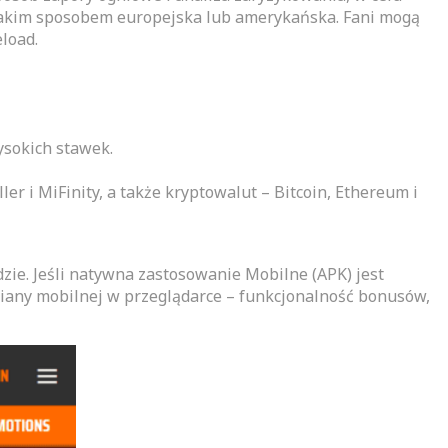
 jakim sposobem europejska lub amerykańska. Fani mogą
load.
ysokich stawek.
er i MiFinity, a także kryptowalut – Bitcoin, Ethereum i
ie. Jeśli natywna zastosowanie Mobilne (APK) jest
dmiany mobilnej w przeglądarce – funkcjonalność bonusów,