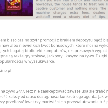
m bizzo casino szyfr promocji z brakiem depozytu bądź biz
spinów albo niewielkich kwot bonusowych, które można wyko
zących bogatej biblioteki komputerów, ekspresowych wypłat
ne są także gry stołowe, jackpoty i kasyno na żywo. Dzięki
 popularnością w wyszukiwarce.
na żywo 24/7, lecz nie zaakceptować zawsze uda się trafić
łość zależy od czasu dostępności konkretnego agenta. Jak w
leży przeliczać kwot czy martwić się o przewalutowanie tuż p