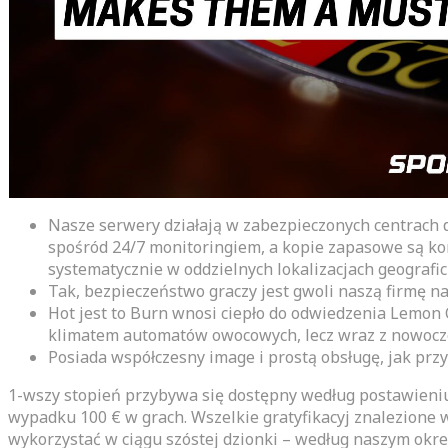
Nasze serwery działają w zabezpieczonych centrach
spośród 24/7 monitoringiem, a kopie zapasowe są k
systematycznie w oddzielnych lokalizacjach geografic
Tak, bezpieczeństwo graczy jest gwoli naszą firmę n
Hot jest to Burn wnosi ciepło do odwiedzenia Lemon
klimatem automatów owocowych, lecz wraz z nowocz
Posiada współczesny image i prostą obsługę, jak prz
1-wszy stopień przybywa się dostępny według postawieni
wypadku 100 € w grach. Wszelkie gratyfikacyj znalezione 
wykorzystać w ciągu szóstej dzionki – według naszym okre