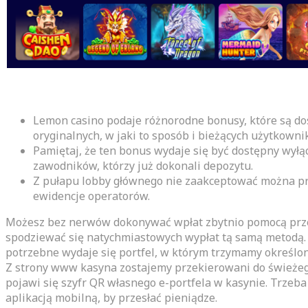
Rachunek Rozliczeniowy I Odpowiedzialna Gra
Lemon casino podaje różnorodne bonusy, które są d
oryginalnych, w jaki to sposób i bieżących użytkowni
Pamiętaj, że ten bonus wydaje się być dostępny wyłąc
zawodników, którzy już dokonali depozytu.
Z pułapu lobby głównego nie zaakceptować można pr
ewidencje operatorów.
Możesz bez nerwów dokonywać wpłat zbytnio pomocą prze
spodziewać się natychmiastowych wypłat tą samą metodą.
potrzebne wydaje się portfel, w którym trzymamy określo
Z strony www kasyna zostajemy przekierowani do świeże
pojawi się szyfr QR własnego e-portfela w kasynie. Trzeba
aplikacją mobilną, by przesłać pieniądze.