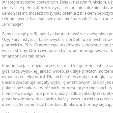
strategie spośród dostępnych. Dzięki naszym funkcjom, u
cieszyć się pełnią oferty kasyna Lemon, niezależnie od cza
Lemon.casino możesz otrzymać premia z brakiem depozyt
reklamowego. Szczegółowe dane można znaleźć na stroni
„Promocje”.
Żeby usunąć profil, należy skontaktować się z zespołem p
Użyj kart instytucji bankowych, e-portfeli lub innych atra
płatności w PLN. Gracze mogą aczkolwiek skorzystać spoś
wersji strony, która wydaje się być w pełni uregulowana 
smartfonów i tabletów.
Komunikacja z innymi uczestnikami i krupierem jest się z
głos bądź wysokiej jakości wideo, jak daje pracach morz
dynamicznej ekscytacji. Dla tych, którzy cenią strategię i 
Casino dysponuje bogaty wybór gier stołowych, takich jak r
poker bądź bakarat w różnych interesujących rodzajach. N
momentu owego, lub preferujesz prędkie zakłady w ruletce
postanowienia w blackjacku, każdy wyszuka coś na rzecz s
otwieraj Skrzynie Skarbów, by odblokować bonusy sięgając