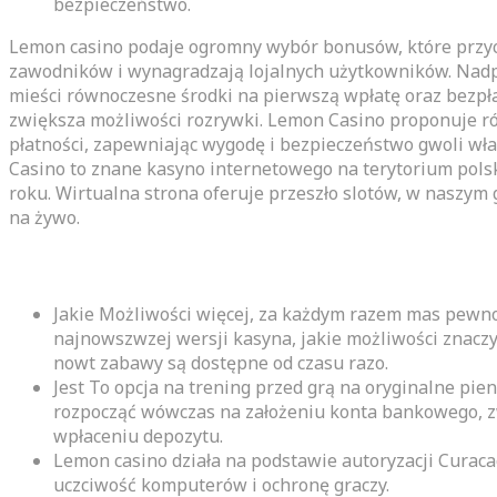
bezpieczeństwo.
Lemon casino podaje ogromny wybór bonusów, które przy
zawodników i wynagradzają lojalnych użytkowników. Nad
mieści równoczesne środki na pierwszą wpłatę oraz bezpła
zwiększa możliwości rozrywki. Lemon Casino proponuje r
płatności, zapewniając wygodę i bezpieczeństwo gwoli wł
Casino to znane kasyno internetowego na terytorium polsk
roku. Wirtualna strona oferuje przeszło slotów, w naszym 
na żywo.
Obsługa Klienta W Kasyno Lemon
Jakie Możliwości więcej, za każdym razem mas pewnoś
najnowszwzej wersji kasyna, jakie możliwości znaczy
nowt zabawy są dostępne od czasu razo.
Jest To opcja na trening przed grą na oryginalne pie
rozpocząć wówczas na założeniu konta bankowego, z
wpłaceniu depozytu.
Lemon casino działa na podstawie autoryzacji Curaca
uczciwość komputerów i ochronę graczy.