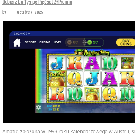
Odbierz Do Tysiąc Pięćset Zł Premia
by
admin
octobre 7, 2025
Amatic, założona w 1993 roku kalendarzowego w Austrii, s