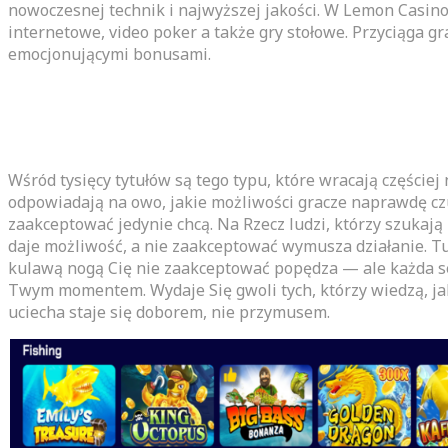
nowoczesnej technik i najwyższej jakości. W Lemon Casin
internetowe, video poker a także gry stołowe. Przyciąga gr
emocjonującymi bonusami.
Lemon Casino Pl – Twoje świeże Miejsce Do Odwiedzen
Internetowego
Wśród tysięcy tytułów są tego typu, które wracają częściej 
odpowiadają na owo, jakie możliwości gracze naprawdę cz
zaakceptować jedynie chcą. Na Rzecz ludzi, którzy szukają 
daje możliwość, a nie zaakceptować wymusza działanie. Tu
kulawą nogą Cię nie zaakceptować popędza — ale każda 
Twym momentem. Wydaje Się gwoli tych, którzy wiedzą, jak
uciecha staje się doborem, nie przymusem.