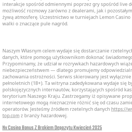
interakcje spośród odmiennymi poprzez gry spośród live d
możliwość rozmowy zarówno z dealerami, jak i pozostałym
żywą atmosferę. Uczestnictwo w turniejach Lemon Casin
walki o znaczące pule nagród.
Premia Powitalny Wyczekuje Na Ciebie!
Naszym Własnym celem wydaje się dostarczanie rzetelnych
danych, które pomogą użytkownikom dokonać świadomego
Przypominamy, że udział w rozrywkach hazardowych wiąże
niebezpieczeństwem — dlatego promujemy odpowiedzialn
zachowania ostrożności. Serwis skierowany jest wyłączni
pełnoletnich (18+). Ta witryna zadedykowana wydaje się b
polskojęzycznych internautów, korzystających spośród kas
terytorium Naszego Kraju. Zastrzegamy iż opisywane prop
internetowego mogą nieznacznie różnić się od czasu zami
operatorów. Jesteśmy źródłem rzetelnych danych
https://
top.com
z branży hazardowej.
Nv Casino Bonus Z Brakiem Depozytu Kwiecień 2025