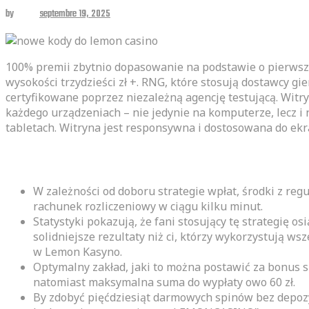
by
admin
septembre 19, 2025
100% premii zbytnio dopasowanie na podstawie o pierws
wysokości trzydzieści zł +. RNG, które stosują dostawcy gie
certyfikowane poprzez niezależną agencję testującą. Witry
każdego urządzeniach – nie jedynie na komputerze, lecz i
tabletach. Witryna jest responsywna i dostosowana do ekr
Lemon Casino Bezpłatne Zniżki
W zależności od doboru strategie wpłat, środki z regu
rachunek rozliczeniowy w ciągu kilku minut.
Statystyki pokazują, że fani stosujący tę strategię os
solidniejsze rezultaty niż ci, którzy wykorzystują ws
w Lemon Kasyno.
Optymalny zakład, jaki to można postawić za bonus si
natomiast maksymalna suma do wypłaty owo 60 zł.
By zdobyć pięćdziesiąt darmowych spinów bez depoz