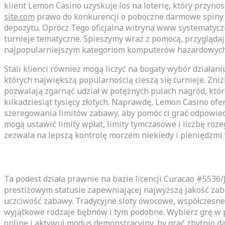
klient Lemon Casino uzyskuje los na loterię, który przyno
site.com
prawo do konkurencji o poboczne darmowe spiny
depozytu. Oprócz Tego oficjalna witryna www systematycz
turnieje tematyczne. Spieszymy wraz z pomocą, przyglądaj
najpopularniejszym kategoriom komputerów hazardowych 
Stali klienci również mogą liczyć na bogaty wybór działan
których największą popularnością cieszą się turnieje. Zniż
pozwalają zgarnąć udział w potężnych pulach nagród, któ
kilkadziesiąt tysięcy złotych. Naprawdę, Lemon Casino ofe
szeregowania limitów zabawy, aby pomóc ci grać odpowied
mogą ustawić limity wpłat, limity tymczasowe i liczbę roze
zezwala na lepszą kontrolę morzem niekiedy i pieniędzmi
Lemon Casino W Który Sposób Przebiega Tok Rejestrowania Się ?
Ta podest działa prawnie na bazie licencji Curacao #553
prestiżowym statusie zapewniającej najwyższą jakość zab
uczciwość zabawy. Tradycyjne sloty owocowe, współczesne s
wyjątkowe rodzaje bębnów i tym podobne. Wybierz grę w 
online i aktywuj modus demonstracyjny, by grać zbytnio d