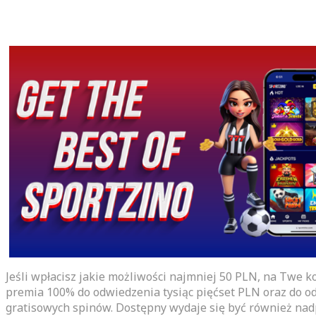
Szczegóły Bonusu Pięćdziesięciu Darmowych Spinów
Jeśli wpłacisz jakie możliwości najmniej 50 PLN, na Twe 
premia 100% do odwiedzenia tysiąc pięćset PLN oraz do o
gratisowych spinów. Dostępny wydaje się być również na