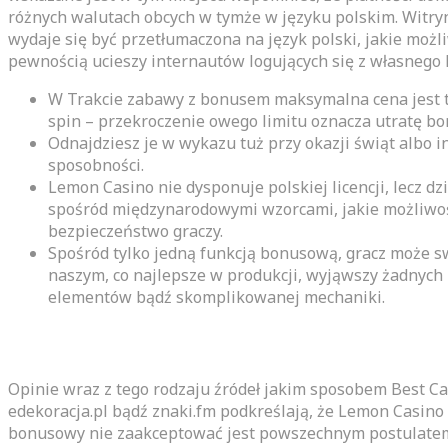
różnych walutach obcych w tymże w języku polskim. Witr
wydaje się być przetłumaczona na język polski, jakie możl
pewnością ucieszy internautów logujących się z własnego 
W Trakcie zabawy z bonusem maksymalna cena jest to
spin – przekroczenie owego limitu oznacza utratę bo
Odnajdziesz je w wykazu tuż przy okazji świąt albo 
sposobności.
Lemon Casino nie dysponuje polskiej licencji, lecz d
spośród międzynarodowymi wzorcami, jakie możliwo
bezpieczeństwo graczy.
Spośród tylko jedną funkcją bonusową, gracz może s
naszym, co najlepsze w produkcji, wyjąwszy żadnych
elementów bądź skomplikowanej mechaniki.
Różnorodna Oferta Komputerów W Lemon Kasyno
Opinie wraz z tego rodzaju źródeł jakim sposobem Best Ca
edekoracja.pl bądź znaki.fm podkreślają, że Lemon Casin
bonusowy nie zaakceptować jest powszechnym postulatem