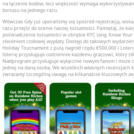
na łączenie kodów, lecz większość wymaga wykorzystywan
bonusu na jednego razu.
Wówczas Gdy już uporaliśmy się spośród rejestracją, wsk
razu przejść do ocenie naszej tożsamości. Pamiętaj, że kas
poświadczenie tożsamości w obrębie KYC (ang. Know Your
zleceniem czołowej wypłaty. Dostęp do takowych wydarzeń
Holiday Tournament z pulą nagród rzędu €500,000 i Loter
loterię przysługuje codziennie każdemu graczowi, który zd
Nadprogram przysługuje wyłącznie nowym fanom i może 
jednej na daną osobę. We wszelkich własnych recenzjach 
zwracamy szczególną uwagę na kilkanaście kluczowych as