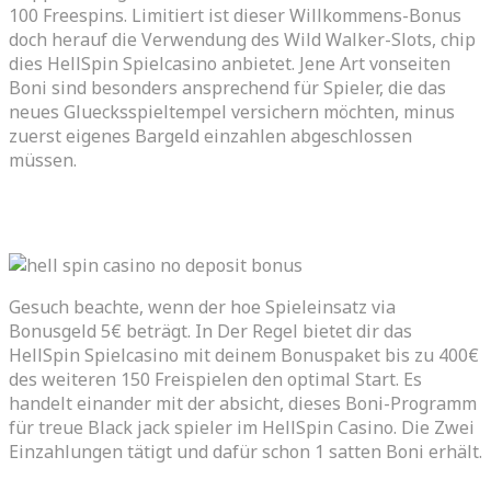
100 Freespins. Limitiert ist dieser Willkommens-Bonus
doch herauf die Verwendung des Wild Walker-Slots, chip
dies HellSpin Spielcasino anbietet. Jene Art vonseiten
Boni sind besonders ansprechend für Spieler, die das
neues Gluecksspieltempel versichern möchten, minus
zuerst eigenes Bargeld einzahlen abgeschlossen
müssen.
Hellspin Geheimbonus
Gesuch beachte, wenn der hoe Spieleinsatz via
Bonusgeld 5€ beträgt. In Der Regel bietet dir das
HellSpin Spielcasino mit deinem Bonuspaket bis zu 400€
des weiteren 150 Freispielen den optimal Start. Es
handelt einander mit der absicht, dieses Boni-Programm
für treue Black jack spieler im HellSpin Casino. Die Zwei
Einzahlungen tätigt und dafür schon 1 satten Boni erhält.