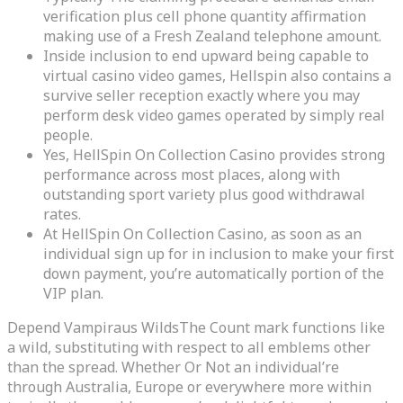
verification plus cell phone quantity affirmation
making use of a Fresh Zealand telephone amount.
Inside inclusion to end upward being capable to
virtual casino video games, Hellspin also contains a
survive seller reception exactly where you may
perform desk video games operated by simply real
people.
Yes, HellSpin On Collection Casino provides strong
performance across most places, along with
outstanding sport variety plus good withdrawal
rates.
At HellSpin On Collection Casino, as soon as an
individual sign up for in inclusion to make your first
down payment, you’re automatically portion of the
VIP plan.
Depend Vampiraus WildsThe Count mark functions like
a wild, substituting with respect to all emblems other
than the spread. Whether Or Not an individual’re
through Australia, Europe or everywhere more within