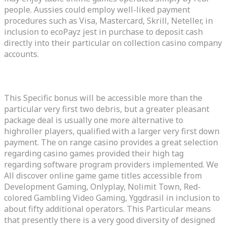
people. Aussies could employ well-liked payment
procedures such as Visa, Mastercard, Skrill, Neteller, in
inclusion to ecoPayz jest in purchase to deposit cash
directly into their particular on collection casino company
accounts.
Claim A Refill Added Bonus On Wednesdays
This Specific bonus will be accessible more than the
particular very first two debris, but a greater pleasant
package deal is usually one more alternative to
highroller players, qualified with a larger very first down
payment. The on range casino provides a great selection
regarding casino games provided their high tag
regarding software program providers implemented. We
All discover online game game titles accessible from
Development Gaming, Onlyplay, Nolimit Town, Red-
colored Gambling Video Gaming, Yggdrasil in inclusion to
about fifty additional operators. This Particular means
that presently there is a very good diversity of designed