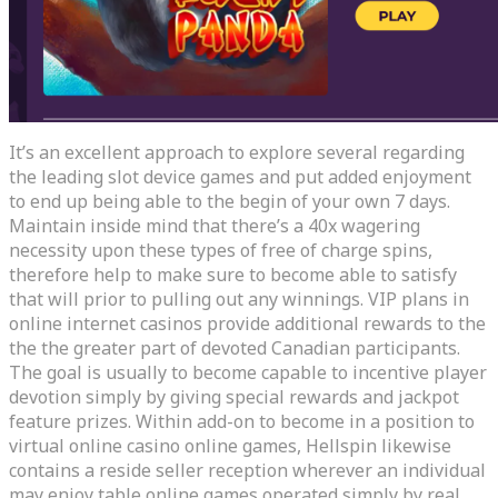
It’s an excellent approach to explore several regarding
the leading slot device games and put added enjoyment
to end up being able to the begin of your own 7 days.
Maintain inside mind that there’s a 40x wagering
necessity upon these types of free of charge spins,
therefore help to make sure to become able to satisfy
that will prior to pulling out any winnings. VIP plans in
online internet casinos provide additional rewards to the
the the greater part of devoted Canadian participants.
The goal is usually to become capable to incentive player
devotion simply by giving special rewards and jackpot
feature prizes. Within add-on to become in a position to
virtual online casino online games, Hellspin likewise
contains a reside seller reception wherever an individual
may enjoy table online games operated simply by real