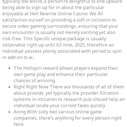
typically the world, a person’re delightful to end upward
being able to sign up for in about the particular
enjoyable at Hell Rewrite Online Casino. We All
satisfaction ourself on providing a soft in inclusion to
secure video gaming surroundings, ensuring that your
own encounter is usually not merely exciting yet also
risk-free. This Specific unique package is usually
obtainable right up until 03 nine, 2025, therefore an
individual possess plenty associated with period to spin
in add-on to w…
The Hellspin reward allows players expand their
own game play and enhance their particular
chances of winning.
Right Right Now There are thousands of all of them
about provide, yet typically the provider filtration
systems in inclusion to research pub should help an
individual locate your current faves quickly.
Along With sixty two various online game
companies, there’s anything for every person right
here.