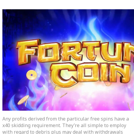
Any profits derived from the particular free spins have a
x40 skidding requirement. They’re all simple to employ
with regard to debris plus may deal with withdrawals