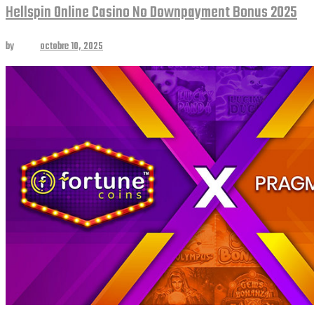
Hellspin Online Casino No Downpayment Bonus 2025
by
admin
octobre 10, 2025