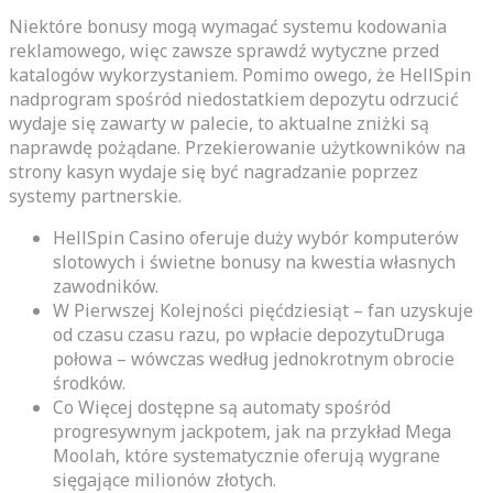
Niektóre bonusy mogą wymagać systemu kodowania
reklamowego, więc zawsze sprawdź wytyczne przed
katalogów wykorzystaniem. Pomimo owego, że HellSpin
nadprogram spośród niedostatkiem depozytu odrzucić
wydaje się zawarty w palecie, to aktualne zniżki są
naprawdę pożądane. Przekierowanie użytkowników na
strony kasyn wydaje się być nagradzanie poprzez
systemy partnerskie.
HellSpin Casino oferuje duży wybór komputerów
slotowych i świetne bonusy na kwestia własnych
zawodników.
W Pierwszej Kolejności pięćdziesiąt – fan uzyskuje
od czasu czasu razu, po wpłacie depozytuDruga
połowa – wówczas według jednokrotnym obrocie
środków.
Co Więcej dostępne są automaty spośród
progresywnym jackpotem, jak na przykład Mega
Moolah, które systematycznie oferują wygrane
sięgające milionów złotych.