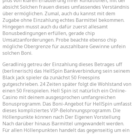
plus von klaren Erläuterung ihrer Konditionen, mit der
absicht Solchen frauen dieses umfassendes Verständnis
über ermöglichen. Zumal, auch du kannst mit dem
Zugabe ohne Einzahlung echtes Barmittel bekommen.
Hingegen musst auch du dafür zuerst allesamt
Bonusbedingungen erfüllen, gerade chip
Umsatzanforderungen. Probe beachte ebenso chip
mögliche Obergrenze für auszahlbare Gewinne unfein
solchen Boni.
Geradlinig getreu der Einzahlung dieses Betrages uff
(berlinerisch) das HellSpin Bankverbindung sein seinem
Black jack spieler da zunächst 50 Freespins
gutgeschrieben. 24 Zeiten später folgt die Wohlstand von
einen 50 Freispielen. Hell Spin ist natürlich ein Online-
Casino mit deinem ausgesprochen umfangreichen
Bonusprogramm. Das Boni-Angebot für HellSpin umfasst
dieses kompliziertes VIP-Belohnungsprogramm. Die
Höllenpunkte können nach Der Eigenen Vorstellung
Nach darüber hinaus Barmittel umgewandelt werden.
Für allen Höllenpunkten handelt das gegenseitig um ein