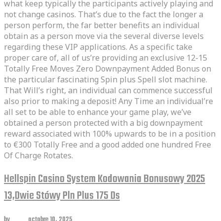
what keep typically the participants actively playing and
not change casinos. That’s due to the fact the longer a
person perform, the far better benefits an individual
obtain as a person move via the several diverse levels
regarding these VIP applications. As a specific take
proper care of, all of us’re providing an exclusive 12-15
Totally Free Moves Zero Downpayment Added Bonus on
the particular fascinating Spin plus Spell slot machine.
That Will’s right, an individual can commence successful
also prior to making a deposit! Any Time an individual’re
all set to be able to enhance your game play, we’ve
obtained a person protected with a big downpayment
reward associated with 100% upwards to be in a position
to €300 Totally Free and a good added one hundred Free
Of Charge Rotates.
Hellspin Casino System Kodowania Bonusowy 2025
13,Dwie Stówy Pln Plus 175 Ds
by
admin
octobre 10, 2025