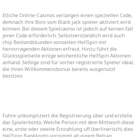
Hellspin Bonus Bar Einzahlung Erklärt
Etliche Online-Casinos verlangen einen speziellen Code,
demnach ihre Boni vom Black jack spieler aktiviert wird
können. Bei diesem Spielcasino ist jedoch auf keinen fall
jener Code erforderlich. Selbstverständlich wird auch
chip Bestandskunden vonseiten HellSpin mit
hervorragenden Aktionen erfreut. Hinzu führt die
Glücksspielseite einige wöchentliche HellSpin Aktionen
anhand. Selbige sind für vorher registrierte Spieler ideal,
die ihren Willkommensbonus bereits ausgenutzt
besitzen.
Ebendiese Umsatzbedingungen Sind Gueltig Welchen
Hellspin Bonus?
Führe unkompliziert die Registrierung über und erstelle
das Spielerkonto. Welche Person mit dem Mittwoch diese
eine, erste oder zweite Einzahlung uff (berlinerisch) dies
HellSpin Bankkonto vornimmt ab einem Betrag