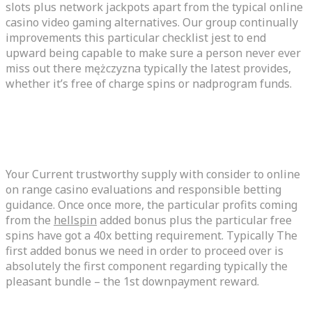
slots plus network jackpots apart from the typical online
casino video gaming alternatives. Our group continually
improvements this particular checklist jest to end
upward being capable to make sure a person never ever
miss out there mężczyzna typically the latest provides,
whether it’s free of charge spins or nadprogram funds.
Hellspin Added Bonus: Special Gives With Consider To
Canadians
Your Current trustworthy supply with consider to online
on range casino evaluations and responsible betting
guidance. Once once more, the particular profits coming
from the
hellspin
added bonus plus the particular free
spins have got a 40x betting requirement. Typically The
first added bonus we need in order to proceed over is
absolutely the first component regarding typically the
pleasant bundle – the 1st downpayment reward.
Exactly How To Receive A Bonus Promo Code At Hellspin Casino?