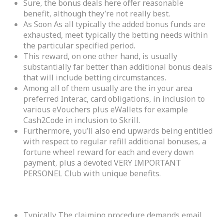
Sure, the bonus deals here offer reasonable
benefit, although they’re not really best.
As Soon As all typically the added bonus funds are
exhausted, meet typically the betting needs within
the particular specified period.
This reward, on one other hand, is usually
substantially far better than additional bonus deals
that will include betting circumstances.
Among all of them usually are the in your area
preferred Interac, card obligations, in inclusion to
various eVouchers plus eWallets for example
Cash2Code in inclusion to Skrill.
Furthermore, you’ll also end upwards being entitled
with respect to regular refill additional bonuses, a
fortune wheel reward for each and every down
payment, plus a devoted VERY IMPORTANT
PERSONEL Club with unique benefits.
Check Top Additional Bonuses Simply By Additional Casino
Typically The claiming procedure demands email