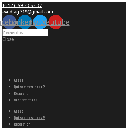
+212 6 59 30 53 07
evodiag.719@gmail.com
acebook
Linkedin
Twitter
Youtube
Close
Accueil
Qui sommes-nous ?
Réparation
Nos formations
Accueil
Qui sommes-nous ?
Réparation