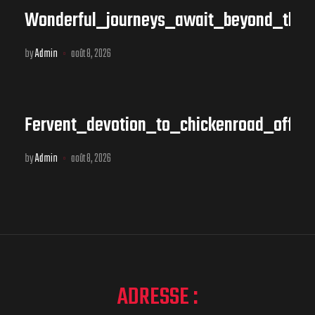
Wonderful_journeys_await_beyond_the
by
Admin
août 8, 2026
Fervent_devotion_to_chickenroad_offer
by
Admin
août 8, 2026
ADRESSE :