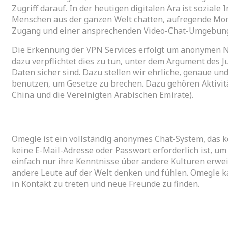
Zugriff darauf. In der heutigen digitalen Ära ist sozia
Menschen aus der ganzen Welt chatten, aufregende Mom
Zugang und einer ansprechenden Video-Chat-Umgebung s
Die Erkennung der VPN Services erfolgt um anonymen Nu
dazu verpflichtet dies zu tun, unter dem Argument des J
Daten sicher sind. Dazu stellen wir ehrliche, genaue und
benutzen, um Gesetze zu brechen. Dazu gehören Aktivit
China und die Vereinigten Arabischen Emirate).
Drittanbieter-tool Zum Bearbeiten Aufgezeichneter Clips Mit Fremde
Omegle ist ein vollständig anonymes Chat-System, das k
keine E-Mail-Adresse oder Passwort erforderlich ist, u
einfach nur ihre Kenntnisse über andere Kulturen erwei
andere Leute auf der Welt denken und fühlen. Omegle ka
in Kontakt zu treten und neue Freunde zu finden.
Warum nutzen Erwachsene Omegle?