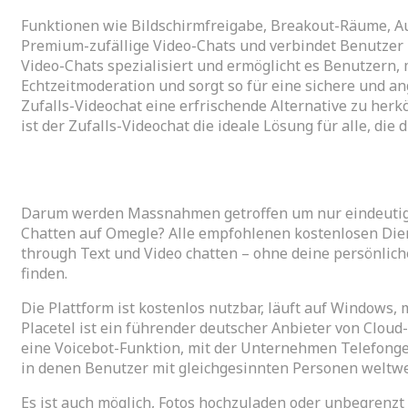
Funktionen wie Bildschirmfreigabe, Breakout-Räume, A
Premium-zufällige Video-Chats und verbindet Benutzer mit
Video-Chats spezialisiert und ermöglicht es Benutzern,
Echtzeitmoderation und sorgt so für eine sichere und an
Zufalls-Videochat eine erfrischende Alternative zu he
ist der Zufalls-Videochat die ideale Lösung für alle, di
Rabbit Video Chat
Darum werden Massnahmen getroffen um nur eindeutig id
Chatten auf Omegle? Alle empfohlenen kostenlosen Diens
through Text und Video chatten – ohne deine persönlich
finden.
Die Plattform ist kostenlos nutzbar, läuft auf Windows,
Placetel ist ein führender deutscher Anbieter von Clou
eine Voicebot-Funktion, mit der Unternehmen Telefonge
in denen Benutzer mit gleichgesinnten Personen weltwei
Es ist auch möglich, Fotos hochzuladen oder unbegrenz