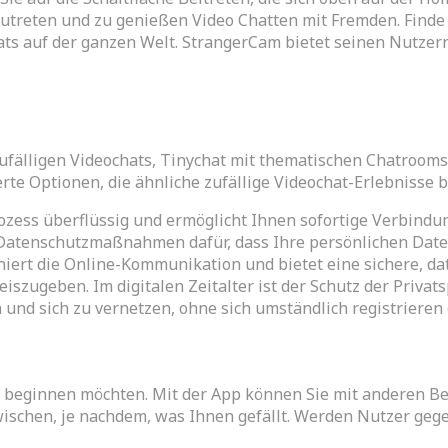
izutreten und zu genießen Video Chatten mit Fremden. Finde
s auf der ganzen Welt. StrangerCam bietet seinen Nutzern 2
zufälligen Videochats, Tinychat mit thematischen Chatrooms
 Optionen, die ähnliche zufällige Videochat-Erlebnisse b
ess überflüssig und ermöglicht Ihnen sofortige Verbindun
Datenschutzmaßnahmen dafür, dass Ihre persönlichen Daten 
ert die Online-Kommunikation und bietet eine sichere, dat
eiszugeben. Im digitalen Zeitalter ist der Schutz der Priv
nd sich zu vernetzen, ohne sich umständlich registrieren
 beginnen möchten. Mit der App können Sie mit anderen Ben
wischen, je nachdem, was Ihnen gefällt. Werden Nutzer gege