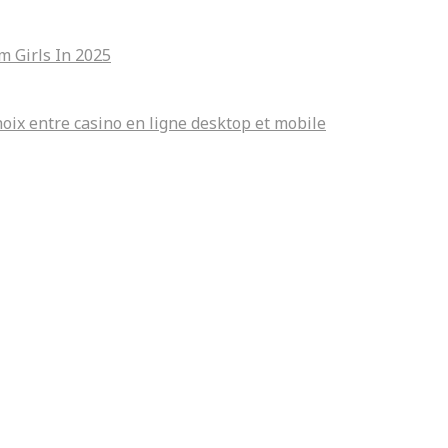
m Girls In 2025
igne desktop et mobile
oix entre casino en ligne desktop et mobile