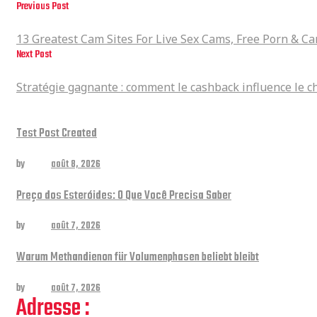
Previous Post
13 Greatest Cam Sites For Live Sex Cams, Free Porn & Cam Girls In 2025
13 Greatest Cam Sites For Live Sex Cams, Free Porn & Ca
Next Post
Stratégie gagnante : comment le cashback influence le choix entre casino en l
Stratégie gagnante : comment le cashback influence le ch
Related posts
Test Post Created
by
admin
août 8, 2026
Preço dos Esteróides: O Que Você Precisa Saber
by
admin
août 7, 2026
Warum Methandienon für Volumenphasen beliebt bleibt
by
admin
août 7, 2026
Adresse :