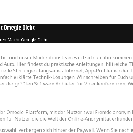
ht Omegle Dicht
ahren Macht Omegle Dicht
äche, und unser Moderationsteam wird sich um ihn kümmern
to. Hier findest du praktische Anleitungen, hilfreiche T
uelle Störungen, langsames Internet, App-Probleme oder Te
infach erklärte Technik-Lösungen. Wir schreiben für Euch u
ner der größten Software Anbieter für Videokonferenzen, 
der Omegle-Plattform, mit der Nutzer zwei Fremde anonym 
ken für Nutzer, die die Welt der Online-Anonymität erkunde
auswahl, verbergen sich hinter der Paywall. Wenn Sie nach