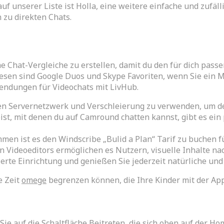
 auf unserer Liste ist Holla, eine weitere einfache und zufä
 zu direkten Chats.
 Chat-Vergleiche zu erstellen, damit du den für dich pass
diesen sind Google Duos und Skype Favoriten, wenn Sie ein M
endungen für Videochats mit LivHub.
en Servernetzwerk und Verschleierung zu verwenden, um de
t, mit denen du auf Camround chatten kannst, gibt es ein p
men ist es den Windscribe „Bulid a Plan“ Tarif zu buchen f
 Videoeditors ermöglichen es Nutzern, visuelle Inhalte na
erte Einrichtung und genießen Sie jederzeit natürliche un
e Zeit
omege
begrenzen können, die Ihre Kinder mit der Ap
e auf die Schaltfläche Beitreten, die sich oben auf der H