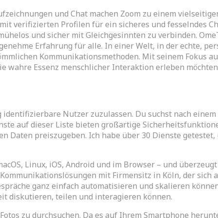
ufzeichnungen und Chat machen Zoom zu einem vielseitigen
 verifizierten Profilen für ein sicheres und fesselndes Cha
 mühelos und sicher mit Gleichgesinnten zu verbinden. OmeT
genehme Erfahrung für alle. In einer Welt, in der echte, pe
rkömmlichen Kommunikationsmethoden. Mit seinem Fokus auf 
e die wahre Essenz menschlicher Interaktion erleben möchten
entifizierbare Nutzer zuzulassen. Du suchst nach einem 
te auf dieser Liste bieten großartige Sicherheitsfunktion
en Daten preiszugeben. Ich habe über 30 Dienste getestet,
 macOS, Linux, iOS, Android und im Browser – und überzeugt 
d-Kommunikationslösungen mit Firmensitz in Köln, der sich 
spräche ganz einfach automatisieren und skalieren können.
t diskutieren, teilen und interagieren können.
t Fotos zu durchsuchen. Da es auf Ihrem Smartphone herunt