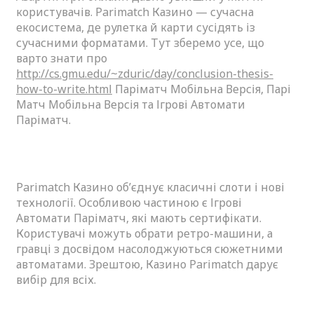
користувачів. Parimatch Казино — сучасна
екосистема, де рулетка й карти сусідять із
сучасними форматами. Тут зберемо усе, що
варто знати про
http://cs.gmu.edu/~zduric/day/conclusion-thesis-
how-to-write.html
Паріматч Мобільна Версія, Парі
Матч Мобільна Версія та Ігрові Автомати
Паріматч.
Казино Parimatch — від слотів до live
Parimatch Казино об’єднує класичні слоти і нові
технології. Особливою частиною є Ігрові
Автомати Паріматч, які мають сертифікати.
Користувачі можуть обрати ретро-машини, а
гравці з досвідом насолоджуються сюжетними
автоматами. Зрештою, Казино Parimatch дарує
вибір для всіх.
Мобільність: Паріматч Мобільна