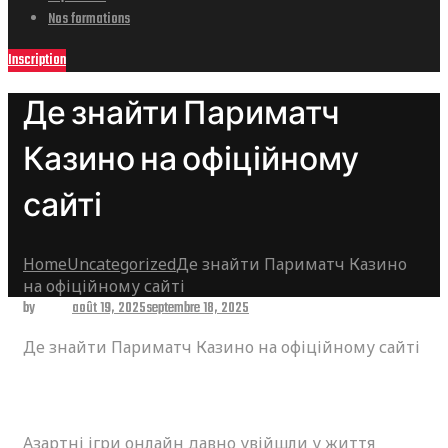
Nos formations
Inscription
Де знайти Париматч
Казино на офіційному
сайті
Home
Uncategorized
Де знайти Париматч Казино
на офіційному сайті
by
admin
août 19, 2025
septembre 18, 2025
Де знайти Париматч Казино на офіційному сайті
Ігрові автомати Париматч Казино
Азартні ігри онлайн давно увійшли у життя