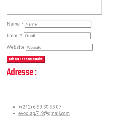
Name
*
Email
*
Website
Adresse :
Bloc Df No 36 Kouass Yacoub El
Mansour Rabat, Maroc
+(212) 6 59 30 53 07
evodiag.719@gmail.com