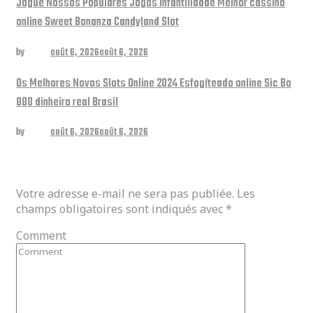
Jogue Nossos Populares Jogos Infantilidade Melhor cassino
online Sweet Bonanza Candyland Slot
by
admin
août 6, 2026
août 6, 2026
Os Melhores Novos Slots Online 2024 Esfogíteado online Sic Bo
888 dinheiro real Brasil
by
admin
août 6, 2026
août 6, 2026
Laisser un commentaire
Votre adresse e-mail ne sera pas publiée.
Les
champs obligatoires sont indiqués avec
*
Comment