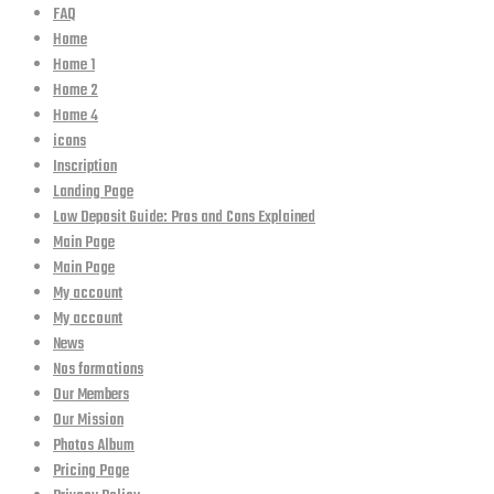
FAQ
Home
Home 1
Home 2
Home 4
icons
Inscription
Landing Page
Low Deposit Guide: Pros and Cons Explained
Main Page
Main Page
My account
My account
News
Nos formations
Our Members
Our Mission
Photos Album
Pricing Page