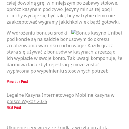
całej dowolną grę, w niniejszym po zabawy stołowe,
oprócz kasynem pod żywo. Jedyny minus tej opcji
uciechy wydaje się być taki, hdy w trybie demo nie
zaakceptować wygramy jakichkolwiek bądź gotówki.
W wdrożeniu bonusu środki
pod koncie są na saldzie bonusowym do okresu
zrealizowania warunku ruchu wager. Każdy gracz
stara się używać z bonusów w kasynach z rzeczą o
ich wypłacie w swoje konto. Tak uwagi komponuje, że
darmowa lada zbyt rejestrację może zostać
wypłacona po wypełnieniu stosownych potrzeb.
Previous Post
Legalne Kasyna Internetowego Mobilne kasyna w polsce Wykaz 2025
Legalne Kasyna Internetowego Mobilne kasyna w
polsce Wykaz 2025
Next Post
Ukojenie cery wręcz ze źródła z wizytą po attila automat Środek
Hydroterapii Avène
Ukojenie cery wręcz ze źródła z wizytą po attila