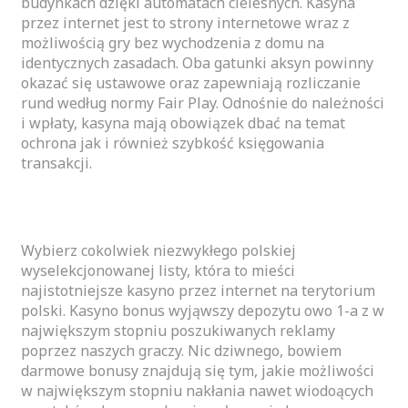
budynkach dzięki automatach cielesnych. Kasyna
przez internet jest to strony internetowe wraz z
możliwością gry bez wychodzenia z domu na
identycznych zasadach. Oba gatunki aksyn powinny
okazać się ustawowe oraz zapewniają rozliczanie
rund według normy Fair Play. Odnośnie do należności
i wpłaty, kasyna mają obowiązek dbać na temat
ochrona jak i również szybkość księgowania
transakcji.
Bonus kasyno Unibet | Normy używania bonusu
Wybierz cokolwiek niezwykłego polskiej
wyselekcjonowanej listy, która to mieści
najistotniejsze kasyno przez internet na terytorium
polski. Kasyno bonus wyjąwszy depozytu owo 1-a z w
największym stopniu poszukiwanych reklamy
poprzez naszych graczy. Nic dziwnego, bowiem
darmowe bonusy znajdują się tym, jakie możliwości
w największym stopniu nakłania nawet wiodoących