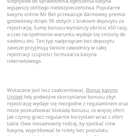
sceptyków do sprawdzenia ogłoszenia kasyna
wyjąwszy obfitego niebezpieczeństwa. Popularne
kasyno online Mr Bet przekazuje darmowey premia
gotówkowy dzięki 90 złotych z brakiem depozytu za
rejestrację. Sumę bonusu wystarczy obrócić x50 razy,
a czas na spełnienie warunku wydaje się zniżony do
siedmiu dni. Ten typ nadprogram bez depozytu
zawsze przyjmują świeże zawodnicy w całej
rejestracji czujności formularza kasyna
internetowego.
Bezpłatne kasyno weto dzięki prawdziwe kapitał
Wskazane jest lecz zaakcentować,
Bonus kasyno
Unibet
hdy podwójne skorzystanie bonusu zbyt
rejestrację wydaje się niezgodne z regulaminem oraz
może poskutkować blokadą bonusu, co więcej ofert.
Jak czynny gracz regularnie korzystam wraz z ofert
takie. Owe niesamowity rodzaj, by spotkać inne
kasyna, wypróbować te rolety bez postulatu