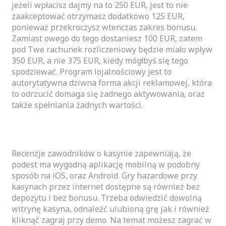
jeżeli wpłacisz dajmy na to 250 EUR, jest to nie
zaakceptować otrzymasz dodatkowo 125 EUR,
ponieważ przekroczysz wtenczas zakres bonusu.
Zamiast owego do tego dostaniesz 100 EUR, zatem
pod Twe rachunek rozliczeniowy będzie miało wpływ
350 EUR, a nie 375 EUR, kiedy mógłbyś się tego
spodziewać. Program lojalnościowy jest to
autorytatywna dziwna forma akcji reklamowej, która
to odrzucić domaga się żadnego aktywowania, oraz
także spełniania żadnych wartości.
Top 5 strategii gry w kasynie przez internet
Recenzje zawodników o kasynie zapewniają, że
podest ma wygodną aplikację mobilną w podobny
sposób na iOS, oraz Android. Gry hazardowe przy
kasynach przez internet dostępne są również bez
depozytu i bez bonusu. Trzeba odwiedzić dowolną
witrynę kasyna, odnaleźć ulubioną grę jak i również
kliknąć zagraj przy demo. Na temat możesz zagrać w