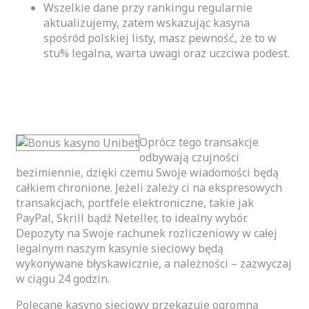
Wszelkie dane przy rankingu regularnie
aktualizujemy, zatem wskazując kasyna
spośród polskiej listy, masz pewność, że to w
stu% legalna, warta uwagi oraz uczciwa podest.
Czym wydaje się dostępny w całej kasyno premia
bez depozytu zbyt rejestrację?
Oprócz tego transakcje
odbywają czujności
bezimiennie, dzięki czemu Swoje wiadomości będą
całkiem chronione. Jeżeli zależy ci na ekspresowych
transakcjach, portfele elektroniczne, takie jak
PayPal, Skrill bądź Neteller, to idealny wybór.
Depozyty na Swoje rachunek rozliczeniowy w całej
legalnym naszym kasynie sieciowy będą
wykonywane błyskawicznie, a należności – zazwyczaj
w ciągu 24 godzin.
Polecane kasyno sieciowy przekazuje ogromną