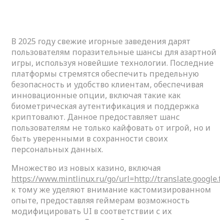
деньги в 2025 году.
В 2025 году свежие игорные заведения дарят
пользователям поразительные шансы для азартной
игры, используя новейшие технологии. Последние
платформы стремятся обеспечить предельную
безопасность и удобство клиентам, обеспечивая
инновационные опции, включая такие как
биометрическая аутентификация и поддержка
криптовалют. Данное предоставляет шанс
пользователям не только кайфовать от игрой, но и
быть уверенными в сохранности своих
персональных данных.
Множество из новых казино, включая
https://www.mintlinux.ru/go/url=http://translate.google.
к тому же уделяют внимание кастомизированном
опыте, предоставляя геймерам возможность
модифицировать UI в соответствии с их