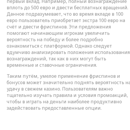
первый вклад. Например, полный вознаграждение
вплоть до 500 евро и двести бесплатных вращений.
Данное подразумевает, что во время вкладе в 100
евро пользователь приобретает экстра 100 евро на
счёт и двести фриспинов. Эти предложения
помогают начинающим игрокам увеличить
вероятность на победу и более подробно
ознакомиться с платформой. Однако следует
вдумчиво анализировать положения использования
вознаграждений, так как в них могут быть
временные и ставочные ограничения.
Таким путём, умелое применение фриспинов и
бонусов может значительно поднять вероятность н
удачу в свежем казино. Пользователям важно
тщательно изучать правила и условия промоакций,
чтобы в играть на деньги наиболее продуктивно
задействовать предоставленные опции.
Безвложенные плюшки