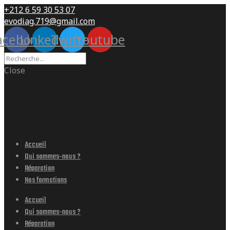
+212 6 59 30 53 07
evodiag.719@gmail.com
acebook
Linkedin
Twitter
Youtube
Close
Accueil
Qui sommes-nous ?
Réparation
Nos formations
Accueil
Qui sommes-nous ?
Réparation