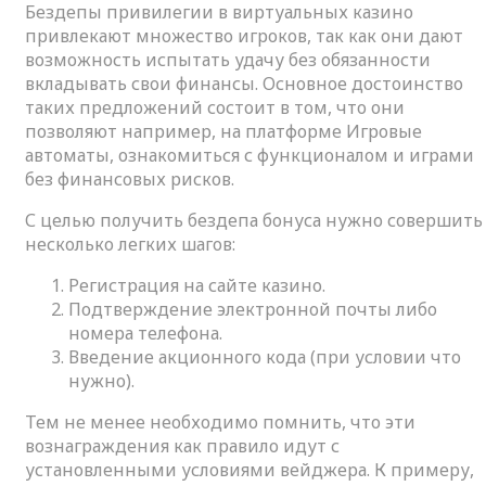
Бездепы привилегии в виртуальных казино
привлекают множество игроков, так как они дают
возможность испытать удачу без обязанности
вкладывать свои финансы. Основное достоинство
таких предложений состоит в том, что они
позволяют например, на платформе Игровые
автоматы, ознакомиться с функционалом и играми
без финансовых рисков.
С целью получить бездепа бонуса нужно совершить
несколько легких шагов:
Регистрация на сайте казино.
Подтверждение электронной почты либо
номера телефона.
Введение акционного кода (при условии что
нужно).
Тем не менее необходимо помнить, что эти
вознаграждения как правило идут с
установленными условиями вейджера. К примеру,