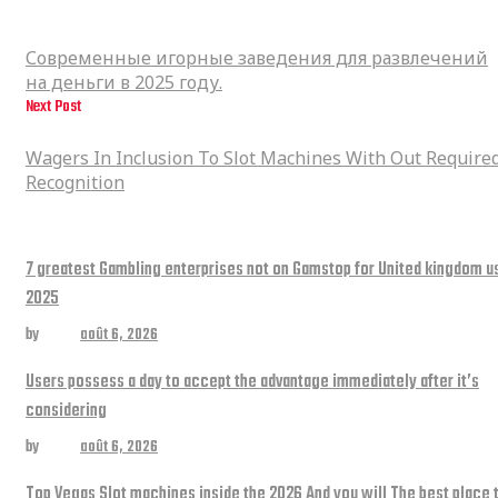
Современные игорные заведения для развлечений на
деньги в 2025 году.
Современные игорные заведения для развлечений
на деньги в 2025 году.
Next Post
Wagers In Inclusion To Slot Machines With Out Required Recognition
Wagers In Inclusion To Slot Machines With Out Require
Recognition
Related posts
7 greatest Gambling enterprises not on Gamstop for United kingdom u
2025
by
admin
août 6, 2026
Users possess a day to accept the advantage immediately after it’s
considering
by
admin
août 6, 2026
Top Vegas Slot machines inside the 2026 And you will The best place 