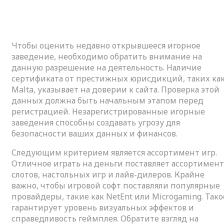
Как оценить только что запущенное
онлайн-казино
Чтобы оценить недавно открывшееся игорное
заведение, необходимо обратить внимание на
данную разрешение на деятельность. Наличие
сертификата от престижных юрисдикций, таких ка
Malta, указывает на доверии к сайта. Проверка этой
данных должна быть начальным этапом перед
регистрацией. Незарегистрированные игорные
заведения способны создавать угрозу для
безопасности ваших данных и финансов.
Следующим критерием является ассортимент игр.
Отличное играть на деньги поставляет ассортимент
слотов, настольных игр и лайв-дилеров. Крайне
важно, чтобы игровой софт поставляли популярные
провайдеры, такие как NetEnt или Microgaming. Тако
гарантирует уровень визуальных эффектов и
справедливость геймплея. Обратите взгляд на