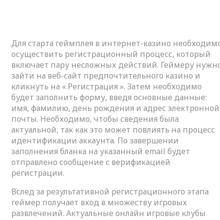
Процесс регистрации и вход к
азартным играм
Для старта геймплея в интернет-казино необходим
осуществить регистрационный процесс, который
включает пару несложных действий. Геймеру нужн
зайти на веб-сайт предпочтительного казино и
кликнуть на « Регистрация ». Затем необходимо
будет заполнить форму, введя основные данные:
имя, фамилию, день рождения и адрес электронной
почты. Необходимо, чтобы сведения была
актуальной, так как это может повлиять на процесс
идентификации аккаунта. По завершении
заполнения бланка на указанный email будет
отправлено сообщение с верификацией
регистрации.
Вслед за результативной регистрационного этапа
геймер получает вход в множеству игровых
развлечений. Актуальные онлайн игровые клубы