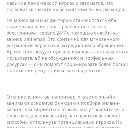
наличие демо-версий игровых автоматов, что
позволит испытать их без материальных расходов.
Не менее важным фактором становится служба
поддержки клиентов. Проверенное казино
обеспечивает сервис 24/7 с помощью онлайн-чат,
звонок или email. Это критично для мгновенного
устранения вероятных затруднений и обращений.
Кроме того следует проанализировать отзывы иных
пользователей на обсуждениях и профильных
ресурсах — они помогут сформировать более полно
понимание репутации играть на деньги.
Комментарии игроков и рейтинг
Отклики клиентов, например, о казино онлайн,
занимают основную функцию в подборе онлайн-
казино. Благоприятные отзывы могут значительно
повысить доверие к сайту, в то время как плохие
способны оттолкнуть потенциальных игроков. На