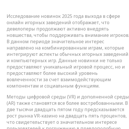
Анализ новшеств 2025 периода
Исследование новинок 2025 года выхода в сфере
онлайн игорных заведений отображает, что
девелоперы продолжают активно внедрять
новшества, чтобы поддерживать внимание игроков
В данном периоде значительное интерес
направлено на комбинированным играм, которые
интегрируют аспекты обычных игорных заведений
и компьютерных игр. Данные новинки не только
предоставляют уникальный игровой процесс, но и
предоставляют более высокий уровень
вовлеченности за счет взаимодействующим
компонентам и социальным функциям.
Методы цифровой среды (VR) и дополненной среды
(AR) также становятся все более востребованными. В
две тысячи двадцать пятом году предсказывается
рост рынка VR-казино на двадцать пять процентов,
что свидетельствует о значительном интересе
пользователей к погружению в правдоподобную