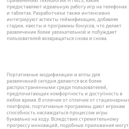
применению технологий HTML5, какие
предоставляют идеальную работу игр на телефонах
и таблетах. Разработчики также интенсивно
интегрируют аспекты геймификации, добавляя
стадии, квесты и программы бонусов, что делает
развлечение более увлекательной и побуждает
пользователей возвращаться снова и снова.
Мобильные варианты и аппы для
игр
Портативные модификации и аппы для
развлечений сегодня делаются все более
распространенными среди пользователей,
предпочитающих комфортность и доступность в
любое время. В отличие от отличие от стационарны
платформ, портативные программы дают игрокам
способность наслаждаться процессом игры
буквально на ходу. Вследствие стремительному
прогрессу инноваций, подобные приложения могут