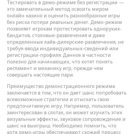
Тестировать в демо-режиме без регистрации —
это замечательный метод освоить миром
онлайн казино и оценить разнообразные игры
без риска потери реальных денег. Демо-режим
позволяет игрокам протестировать одноруких-
бандитов, столовые-развлечения и даже
определенные лайв-дилерские-развлечения, не
требуя-ввода индивидуальных-сведений или
регистрации-профиля. Данное в частности
полезно для начинающих, что хотят понять
регламент и механику игр, прежде чем
совершать настоящие пари.
Преимущество демонстрационного режима
заключается в том, что он дает шанс попробовать
всевозможные стратегии и отыскать свою
предпочитаемую игру. Например, пользователь
заинтересован в слотах, он может изучить этих
визуальные эффекты, звуковое сопровождение и
шанс на выигрыш. Необходимо помнить, что
хотя демо-игры обеспечивают схожий процесс