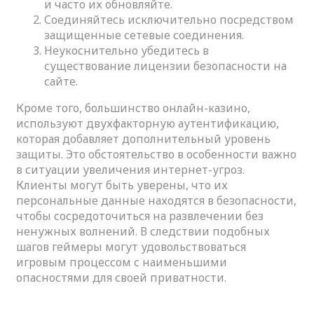
и часто их обновляйте.
Соединяйтесь исключительно посредством
защищенные сетевые соединения.
Неукоснительно убедитесь в
существование лицензии безопасности на
сайте.
Кроме того, большинство онлайн-казино,
используют двухфакторную аутентификацию,
которая добавляет дополнительный уровень
защиты. Это обстоятельство в особенности важно
в ситуации увеличения интернет-угроз.
Клиенты могут быть уверены, что их
персональные данные находятся в безопасности,
чтобы сосредоточиться на развлечении без
ненужных волнений. В следствии подобных
шагов геймеры могут удовольствоваться
игровым процессом с наименьшими
опасностями для своей приватности.
Продуктивность клиентской