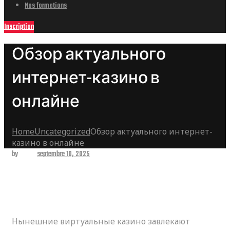
Nos formations
Inscription
Обзор актуального
интернет-казино в
онлайне
Home
Uncategorized
Обзор актуального интернет-
казино в онлайне
by
admin
septembre 10, 2025
Обзор актуального интернет-
казино в онлайне
Нынешние виртуальные казино завлекают