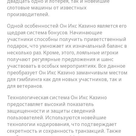
двадцать одно и лотерея, так и новейшие
слотовые машины от известных
производителей.
Одной особенностей Он Икс Казино является его
щедрая система бонусов. Начинающие
участники способны получить приветственный
подарок, что умножает их изначальный баланс в
несколько раз. Кроме, этого, лояльные игроки
получают регулярные предложения и шанс
участвовать в особых мероприятиях. Все данное
преобразует Он Икс Казино заманчивым местом
для гэмблинга как для новых участников, так и
для ветеранов.
Технологическая система Он Икс Казино
предоставляет высокий показатель
защищенности и защиты сведений
пользователей. Используются новейшие
технологии кодирования, что подтверждает
секретность и сохранность транзакций. Также