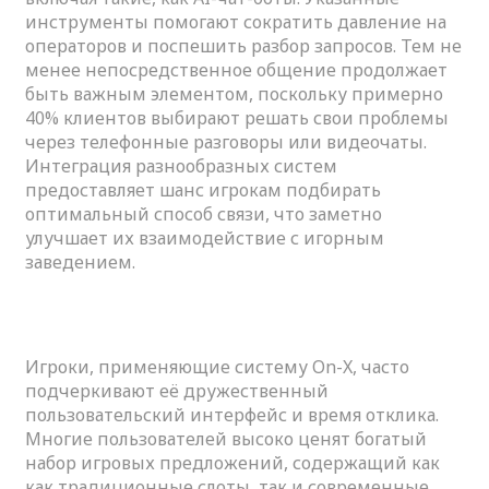
инструменты помогают сократить давление на
операторов и поспешить разбор запросов. Тем не
менее непосредственное общение продолжает
быть важным элементом, поскольку примерно
40% клиентов выбирают решать свои проблемы
через телефонные разговоры или видеочаты.
Интеграция разнообразных систем
предоставляет шанс игрокам подбирать
оптимальный способ связи, что заметно
улучшает их взаимодействие с игорным
заведением.
Отзывы участников насчет сайте
Игроки, применяющие систему On-X, часто
подчеркивают её дружественный
пользовательский интерфейс и время отклика.
Многие пользователей высоко ценят богатый
набор игровых предложений, содержащий как
как традиционные слоты, так и современные