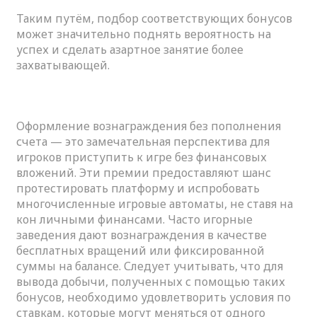
Таким путём, подбор соответствующих бонусов
может значительно поднять вероятность на
успех и сделать азартное занятие более
захватывающей.
Оформление вознаграждения без вклада.
Оформление вознаграждения без пополнения
счета — это замечательная перспектива для
игроков приступить к игре без финансовых
вложений. Эти премии предоставляют шанс
протестировать платформу и испробовать
многочисленные игровые автоматы, не ставя на
кон личными финансами. Часто игорные
заведения дают вознаграждения в качестве
бесплатных вращений или фиксированной
суммы на балансе. Следует учитывать, что для
вывода добычи, полученных с помощью таких
бонусов, необходимо удовлетворить условия по
ставкам, которые могут меняться от одного