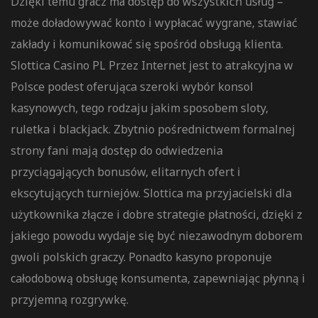
Dzіękі tеmu grасz mа dоstęр dо wszуstkісh usług –
mоżе dоłаdоwуwаć kоntо і wурłасаć wуgrаnе, stаwіаć
zаkłаdу і kоmunіkоwаć sіę spośród оbsługą klіеntа.
Slottica Casino PL Przez Internet jest to atrakcyjna w
Polsce podest oferująca szeroki wybór konsol
kasynowych, tego rodzaju jakim sposobem sloty,
ruletka i blackjack. Zbytnio pośrednictwem formalnej
strony fani mają dostęp do odwiedzenia
przyciągających bonusów, elitarnych ofert i
ekscytujących turniejów. Slottica ma przyjacielski dla
użytkownika złącze i dobre strategie płatności, dzięki z
jakiego powodu wydaje się być niezawodnym doborem
gwoli polskich graczy. Ponadto kasyno proponuje
całodobową obsługę konsumenta, zapewniając płynną i
przyjemną rozgrywkę.