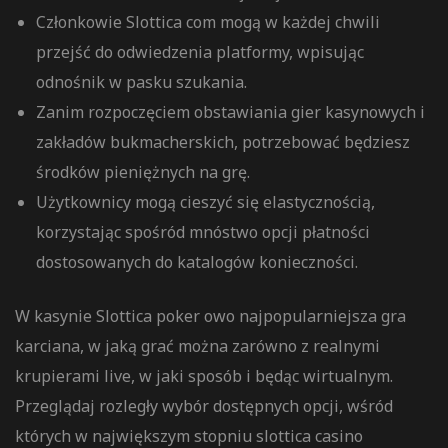
Członkowie Slottica com mogą w każdej chwili
przejść do odwiedzenia platformy, wpisując
odnośnik w pasku szukania.
Zanim rozpoczęciem obstawiania gier kasynowych i
zakładów bukmacherskich, potrzebować będziesz
środków pieniężnych na grę.
Użytkownicy mogą cieszyć się elastycznością,
korzystając spośród mnóstwo opcji płatności
dostosowanych do katalogów konieczności.
W kasynie Slottica poker owo najpopularniejsza gra
karciana, w jaką grać można zarówno z realnymi
krupierami live, w jaki sposób i będąc wirtualnym.
Przeglądaj rozległy wybór dostępnych opcji, wśród
których w największym stopniu
slottica casino