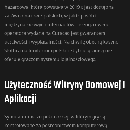
hazardowa, która powstała w 2019 r. jest dostępna
zarówno na rzecz polskich, w jaki sposób i
międzynarodowych internautów. Licencja owego
operatora wydana na Curacao jest gwarantem
uczciwości i wypłacalności. Na chwilę obecną kasyno
Slottica na terytorium polski i zbytnio granicą nie
oferuje graczom systemu lojalnościowego.
Użyteczność Witryny Domowej I
Aplikacji
Symulator meczu piłki nożnej, w którym gry są
kontrolowane za pośrednictwem komputerową