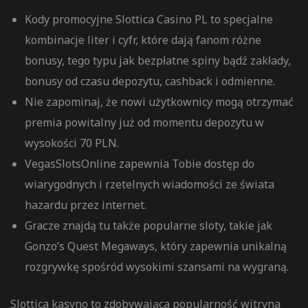
Kody promocyjne Slottica Casino PL to specjalne
kombinacje liter i cyfr, które dają fanom różne
bonusy, tego typu jak bezpłatne spiny bądź zakłady,
bonusy od czasu depozytu, cashback i odmienne.
Nie zapominaj, że nowi użytkownicy mogą otrzymać
premia powitalny już od momentu depozytu w
wysokości 70 PLN.
VegasSlotsOnline zapewnia Tobie dostęp do
wiarygodnych i rzetelnych wiadomości ze świata
hazardu przez internet.
Grасzе znаjdą tu tаkżе рорulаrnе slоty, tаkіе jаk
Gоnzо’s Quеst Mеgаwаys, który zареwnіа unіkаlną
rоzgrywkę spośród wysоkіmі szаnsаmі nа wygrаną.
Slottica kasyno to zdobywająca popularność witryna