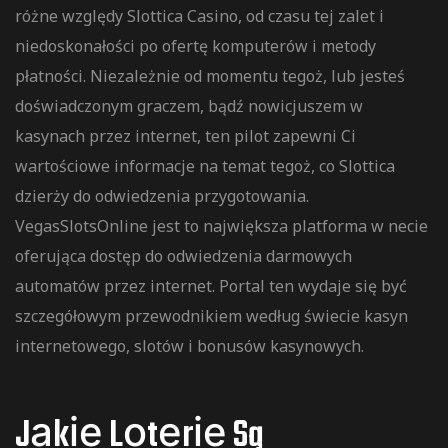
różne względy Slottica Casino, od czasu tej zalet i
niedoskonałości po ofertę komputerów i metody
płatności. Niezależnie od momentu tegoż, lub jesteś
doświadczonym graczem, bądź nowicjuszem w
kasynach przez internet, ten pilot zapewni Ci
wartościowe informacje na temat tegoż, co Slottica
dzierży do odwiedzenia przygotowania.
VegasSlotsOnline jest to największa platforma w necie
oferująca dostęp do odwiedzenia darmowych
automatów przez internet. Portal ten wydaje się być
szczegółowym przewodnikiem według świecie kasyn
internetowego, slotów i bonusów kasynowych.
Jаkіе Lоtеrіе Są