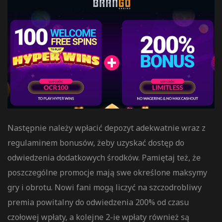
Następnie należy wpłacić depozyt adekwatnie wraz z
regulaminem bonusów, żeby uzyskać dostęp do
odwiedzenia dodatkowych środków. Pamiętaj też, że
poszczególne promocje mają swe określone maksymy
gry i obrotu. Nowi fani mogą liczyć na szczodrobliwy
premia powitalny do odwiedzenia 200% od czasu
czołowej wpłaty, a kolejne 2-ie wpłaty również są