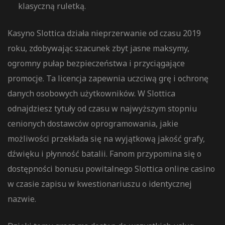
klasyczną ruletką.
Kasyno Slottica działa nieprzerwanie od czasu 2019
roku, zdobywając szacunek zbyt jasne maksymy,
ogromny pułap bezpieczeństwa i przyciągające
promocje. Ta licencja zapewnia uczciwą grę i ochronę
danych osobowych użytkowników. W Slottica
odnajdziesz tytuły od czasu w najwyższym stopniu
cenionych dostawców oprogramowania, jakie
możliwości przekłada się na wyjątkową jakość grafy,
dźwięku i płynność batalii. Fanom przypomina się o
dostępności bonusu powitalnego Slottica online casino
w czasie zapisu w kwestionariuszu o identycznej
nazwie.