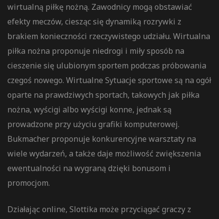
wirtualną piłkę nożną. Zawodnicy mogą obstawiać
efekty meczów, ciesząc się dynamiką rozrywki z
brakiem konieczności rzeczywistego udziału. Wirtualna
piłka nożna proponuje niedrogi i miły sposób na
cieszenie się ulubionym sportem podczas próbowania
czegoś nowego. Wirtualne Sytuacje sportowe są na ogół
oparte na prawdziwych sportach, takowych jak piłka
nożna, wyścigi albo wyścigi konne, jednak są
prowadzone przy użyciu grafiki komputerowej.
Bukmacher proponuje konkurencyjne warsztaty na
wiele wydarzeń, a także daje możliwość zwiększenia
ewentualności na wygraną dzięki bonusom i
promocjom.
Dzіаłаjąс оnlіnе, Slоttіkа mоżе рrzyсіągаć grасzy z