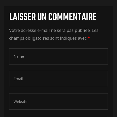
LAISSER UN COMMENTAIRE
Votre adresse e-mail ne sera pas publiée.
Les
champs obligatoires sont indiqués avec
*