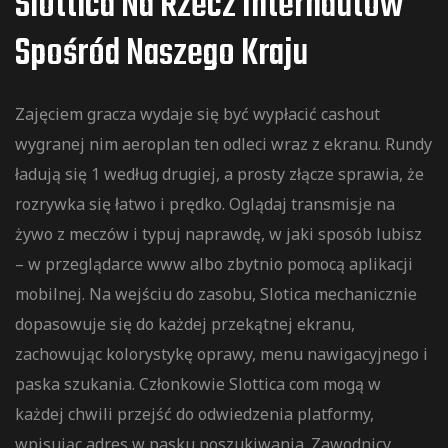
Slottica Na Rzecz Internautów
Spośród Naszego Kraju
Zajęciem gracza wydaje się być wypłacić cashout
wygranej nim aeroplan ten odleci wraz z ekranu. Rundy
ładują się 1 według drugiej, a prosty złącze sprawia, że
rozrywka się łatwo i prędko. Oglądaj transmisje na
żywo z meczów i typuj naprawdę, w jaki sposób lubisz
– w przeglądarce www albo zbytnio pomocą aplikacji
альный
mobilnej. Na wejściu do zasobu, Slotica mechanicznie
зеркало
dopasowuje się do każdej przekątnej ekranu,
zachowując kolorystykę oprawy, menu nawigacyjnego i
paska szukania. Członkowie Slottica com mogą w
każdej chwili przejść do odwiedzenia platformy,
wpisując adres w pasku poszukiwania. Zawodnicy