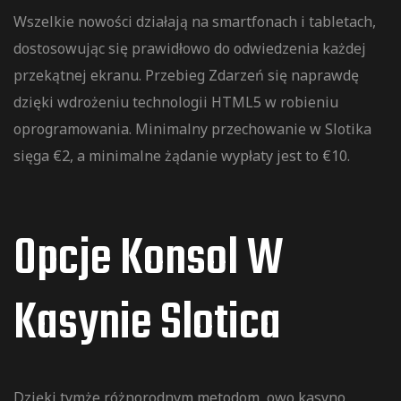
Wszelkie nowości działają na smartfonach i tabletach,
dostosowując się prawidłowo do odwiedzenia każdej
przekątnej ekranu. Przebieg Zdarzeń się naprawdę
dzięki wdrożeniu technologii HTML5 w robieniu
oprogramowania. Minimalny przechowanie w Slotika
sięga €2, a minimalne żądanie wypłaty jest to €10.
Opcje Konsol W
Kasynie Slotica
Dzięki tymże różnorodnym metodom, owo kasyno