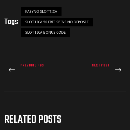
KASYNO SLOTTICA
Tags
SLOTTICA 50 FREE SPINS NO DEPOSIT
SLOTTICA BONUS CODE
PREVIOUS POST
NEXT POST
RELATED POSTS