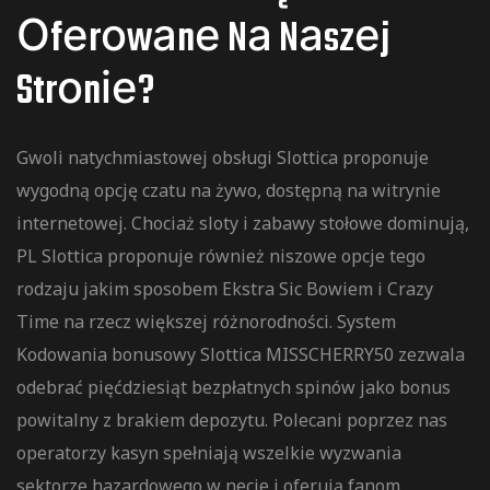
Оfеrоwаnе Nа Nаszеj
Strоnіе?
Gwoli natychmiastowej obsługi Slottica proponuje
wygodną opcję czatu na żywo, dostępną na witrynie
internetowej. Chociaż sloty i zabawy stołowe dominują,
PL Slottica proponuje również niszowe opcje tego
rodzaju jakim sposobem Ekstra Sic Bowiem i Crazy
Time na rzecz większej różnorodności. System
Kodowania bonusowy Slottica MISSCHERRY50 zezwala
odebrać pięćdziesiąt bezpłatnych spinów jako bonus
powitalny z brakiem depozytu. Polecani poprzez nas
operatorzy kasyn spełniają wszelkie wyzwania
sektorze hazardowego w necie i oferują fanom