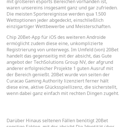
mit größeren eSports Bereichen vorhanden ist,
waren unsereins insgesamt ganz und gar zufrieden.
Die meisten Sportereignisse werden qua 1.500
Wettoptionen jeder abgedeckt, einschließlich
einzigartiger Wettbewerbe und Meisterschaften.
Chip 20Bet-App für iOS des weiteren Androide
ermöglicht zudem diese eine, unkomplizierte
Registrierung von unterwegs. Im Umfeld (von) 20Bet
handelt das gegenseitig mit der absicht, das Gute
angebot der TechSolutions Group NV, der afgrund
anderer erfolgreicher Projekte 1 guten Ausruf mit
der Bereich genießt. 20Bet wurde von seiten der
Curacao Gaming Authority lizenziert ferner hält
diese eine, aktive Glücksspiellizenz, die sicherstellt,
wenn dabei ganz einfach mit rechten Dingen zugeht.
Sportarten
Darüber Hinaus seltenen Fällen benötigt 20Bet
sonstige Fakten, mit der absicht Die Identität über