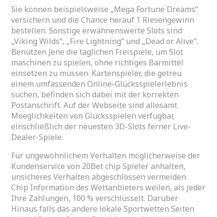
Sie können beispielsweise „Mega Fortune Dreams“
versichern und die Chance herauf 1 Riesengewinn
bestellen. Sonstige erwähnenswerte Slots sind
„Viking Wilds“, „Fire Lightning“ und „Dead or Alive“.
Benützen Jene die täglichen Freispiele, um Slot
maschinen zu spielen, ohne richtiges Barmittel
einsetzen zu müssen. Kartenspieler, die getreu
einem umfassenden Online-Glücksspielerlebnis
suchen, befinden sich dabei mit der korrekten
Postanschrift. Auf der Webseite sind allesamt
Moeglichkeiten von Glücksspielen verfügbar,
einschließlich der neuesten 3D-Slots ferner Live-
Dealer-Spiele.
Für ungewöhnlichem Verhalten möglicherweise der
Kundenservice von 20Bet chip Spieler anhalten,
unsicheres Verhalten abgeschlossen vermeiden.
Chip Information des Wettanbieters weilen, als jeder
Ihre Zahlungen, 100 % verschlüsselt. Darüber
Hinaus falls das andere lokale Sportwetten Seiten