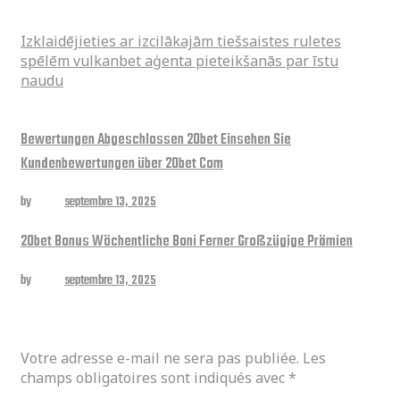
Izklaidējieties ar izcilākajām tiešsaistes ruletes spēlēm vulkanbet aģenta
pieteikšanās par īstu naudu
Izklaidējieties ar izcilākajām tiešsaistes ruletes
spēlēm vulkanbet aģenta pieteikšanās par īstu
naudu
Related posts
Bewertungen Abgeschlossen 20bet Einsehen Sie
Kundenbewertungen über 20bet Com
by
admin
septembre 13, 2025
20bet Bonus Wöchentliche Boni Ferner Großzügige Prämien
by
admin
septembre 13, 2025
Laisser un commentaire
Votre adresse e-mail ne sera pas publiée.
Les
champs obligatoires sont indiqués avec
*