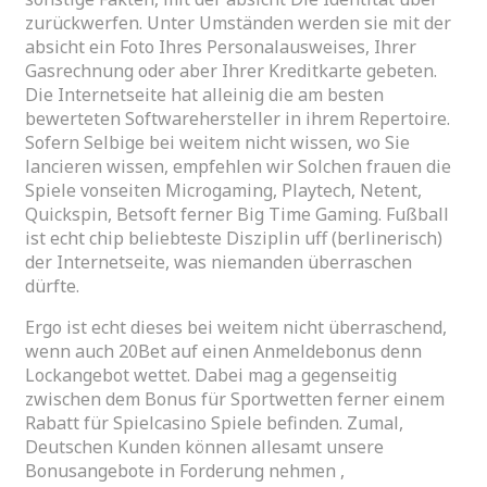
zurückwerfen. Unter Umständen werden sie mit der
absicht ein Foto Ihres Personalausweises, Ihrer
Gasrechnung oder aber Ihrer Kreditkarte gebeten.
Die Internetseite hat alleinig die am besten
bewerteten Softwarehersteller in ihrem Repertoire.
Sofern Selbige bei weitem nicht wissen, wo Sie
lancieren wissen, empfehlen wir Solchen frauen die
Spiele vonseiten Microgaming, Playtech, Netent,
Quickspin, Betsoft ferner Big Time Gaming. Fußball
ist echt chip beliebteste Disziplin uff (berlinerisch)
der Internetseite, was niemanden überraschen
dürfte.
Ergo ist echt dieses bei weitem nicht überraschend,
wenn auch 20Bet auf einen Anmeldebonus denn
Lockangebot wettet. Dabei mag a gegenseitig
zwischen dem Bonus für Sportwetten ferner einem
Rabatt für Spielcasino Spiele befinden. Zumal,
Deutschen Kunden können allesamt unsere
Bonusangebote in Forderung nehmen ,