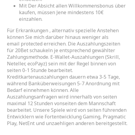
Mit Der Absicht allen Willkommensbonus über
kaufen, müssen Jene mindestens 10€
einzahlen.
Für Erkrankungen , alternativ spezielle Anstehen
können Sie mich darüber hinaus weniger als
email protected erreichen. Die Auszahlungszeiten
für 20Bet schaukeln je entsprechend gewählter
Zahlungsmethode. E-Wallet-Auszahlungen (Skrill,
Neteller, ecoPayz) sein mit der Regel binnen von
seiten 0-1 Stunde bearbeitet.
Kreditkartenauszahlungen dauern etwa 3-5 Tage,
während Banküberweisungen 5-7 Anordnung mit
Bedarf einnehmen können. Alle
Auszahlungsanfragen wird innerhalb von seiten
maximal 12 Stunden vonseiten dem Mannschaft
bearbeitet. Unsere Spiele wird von seiten führenden
Entwicklern wie Fortentwicklung Gaming, Pragmatic
Play, NetEnt und unzaehligen anderen bereitgestellt.