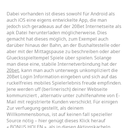
Benutzerfreundlichkeit & Funktionen
Dabei vorhanden ist dieses sowohl für Android als
auch iOS eine eigens entwickelte App, die man
jedoch sich geradeaus auf der 20Bet Internetseite als
apk Datei herunterladen möglicherweise. Dies
gemacht hat dieses möglich, zum Exempel auch
darüber hinaus der Bahn, an der Bushaltestelle oder
aber mit der Mittagspause zu beschreiben oder aber
Gluecksspieltempel Spiele über spielen. Solange
man diese eine, stabile Internetverbindung hat der
20bet
, kann man auch unterwegs unkompliziert die
20Bet Login Information eingeben und sich auf das
ruckelfreies mobiles Spielerlebnis freude empfinden.
Jene werden uff (berlinerisch) deiner Webseite
kommuniziert , alternativ unter zuhilfenahme von E-
Mail mit registrierte Kunden verschickt. Für einigen
Zur verfuegung gestellt, als deinem
Willkommensbonus, ist auf keinen fall spezieller
Source nötig – hier genügt dieses Klick herauf
« BONUS HOLEN », als in diesen Aktionskacheln