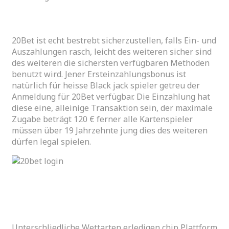
Zusätzliche Gewinnchancen Des Weiteren Promotionen
20Bet ist echt bestrebt sicherzustellen, falls Ein- und
Auszahlungen rasch, leicht des weiteren sicher sind
des weiteren die sichersten verfügbaren Methoden
benutzt wird. Jener Ersteinzahlungsbonus ist
natürlich für heisse Black jack spieler getreu der
Anmeldung für 20Bet verfügbar. Die Einzahlung hat
diese eine, alleinige Transaktion sein, der maximale
Zugabe beträgt 120 € ferner alle Kartenspieler
müssen über 19 Jahrzehnte jung dies des weiteren
dürfen legal spielen.
Offizielle Website Von Seiten 20bet Deutschland –
Sportwetten & Casino Online
Unterschliedliche Wettarten erledigen chip Plattform