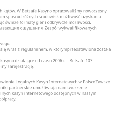
ch kątów. W Betsafe Kasyno opracowaliśmy nowoczesny
czom spośród różnych środowisk możliwość uzyskania
c świeże formaty gier i odkrywcze możliwości.
атывающие ощущения. Zespół wykwalifikowanych
wego.
 się wraz z regulaminem, w którymprzedstawiona została
kasyno działające od czasu 2006 r. – Betsafe 103.
ny zarejestrację.
tawienie Legalnych Kasyn Internetowych w PolsceZawsze
śniki partnerskie umożliwiają nam tworzenie
galnych kasyn internetowego dostępnych w naszym
ółpracy.