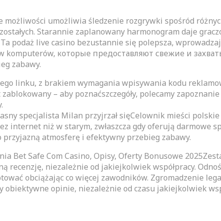
 możliwości umożliwia śledzenie rozgrywki spośród różny
 pozostałych. Starannie zaplanowany harmonogram daje gra
 podaż live casino bezustannie się polepsza, wprowadzają
lerów komputerów, которые предоставляют свежие и захв
ieg zabawy.
szego linku, z brakiem wymagania wpisywania kodu reklamo
st zablokowany – aby poznaćszczegóły, polecamy zapoznanie
.
asny specjalista Milan przyjrzał sięCelownik mieści polskie 
z internet niż w starym, zwłaszcza gdy oferują darmowe spi
o przyjazną atmosferę i efektywny przebieg zabawy.
nia Bet Safe Com Casino, Opisy, Oferty Bonusowe 2025Zes
 recenzję, niezależnie od jakiejkolwiek współpracy. Odno
ceptować obciążając co więcej zawodników. Zgromadzenie le
obiektywne opinie, niezależnie od czasu jakiejkolwiek wsp