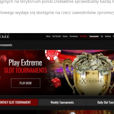
pnych na terytorium polski.Dokładnie sprawdzamy każdą ma
etowego wydaje się dostępne na rzecz zawodników zpromocyj
e Się Wraz Z Regulaminem, Dokąd