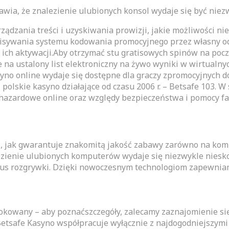
wia, że znalezienie ulubionych konsol wydaje się być niezw
ądzania treści i uzyskiwania prowizji, jakie możliwości n
pisywania systemu kodowania promocyjnego przez własny o
e ich aktywacji.Aby otrzymać stu gratisowych spinów na poc
 na ustalony list elektroniczny na żywo wyniki w wirtualny
no online wydaje się dostępne dla graczy zpromocyjnych do t
i polskie kasyno działające od czasu 2006 r. – Betsafe 103.
gryhazardowe online oraz względy bezpieczeństwa i pomocy f
ń, jak gwarantuje znakomitą jakość zabawy zarówno na kom
lezienie ulubionych komputerów wydaje się niezwykle niesko
us rozgrywki. Dzięki nowoczesnym technologiom zapewniamy 
ch Krajów, To
blokowany – aby poznaćszczegóły, zalecamy zaznajomienie s
Betsafe Kasyno współpracuje wyłącznie z najdogodniejszymi