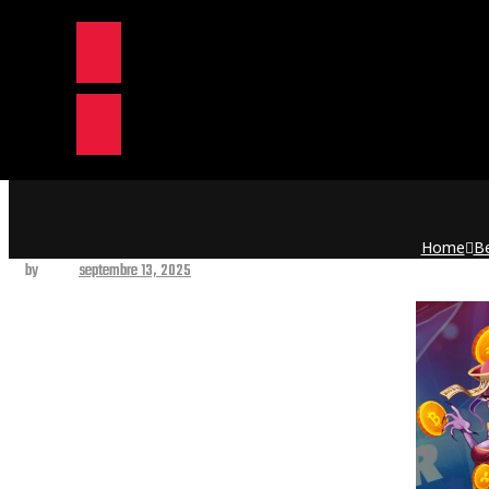
Home
Be
by
admin
septembre 13, 2025