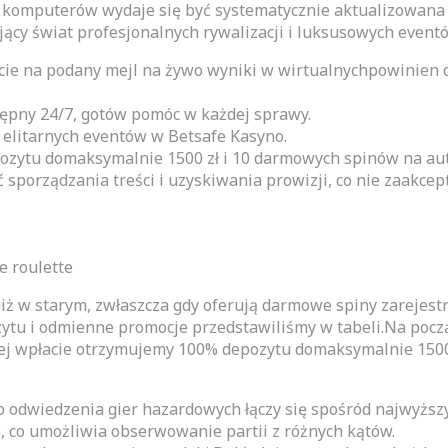
r komputerów wydaje się być systematycznie aktualizowana 
ący świat profesjonalnych rywalizacji i luksusowych event
cie na podany mejl na żywo wyniki w wirtualnychpowinien do
tępny 24/7, gotów pomóc w każdej sprawy.
i elitarnych eventów w Betsafe Kasyno.
pozytu domaksymalnie 1500 zł i 10 darmowych spinów na au
porządzania treści i uzyskiwania prowizji, co nie zaakcep
ż w starym, zwłaszcza gdy oferują darmowe spiny zarejestr
zytu i odmienne promocje przedstawiliśmy w tabeli.Na pocz
ej wpłacie otrzymujemy 100% depozytu domaksymalnie 1500 
 do odwiedzenia gier hazardowych łączy się spośród najwyżs
co umożliwia obserwowanie partii z różnych kątów.