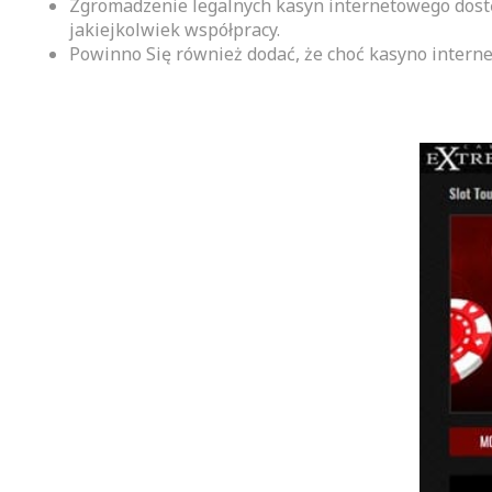
Zgromadzenie legalnych kasyn internetowego dostę
jakiejkolwiek współpracy.
Powinno Się również dodać, że choć kasyno intern
Swoją Wiedzę W Tejże Sprawie, Polecamy Zapoznani