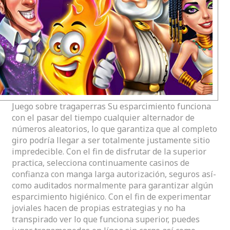
Juego sobre tragaperras Su esparcimiento funciona
con el pasar del tiempo cualquier alternador de
números aleatorios, lo que garantiza que al completo
giro podrí­a llegar a ser totalmente justamente sitio
impredecible. Con el fin de disfrutar de la superior
practica, selecciona continuamente casinos de
confianza con manga larga autorización, seguros así­
como auditados normalmente para garantizar algún
esparcimiento higiénico. Con el fin de experimentar
joviales hacen de propias estrategias y no ha
transpirado ver lo que funciona superior, puedes