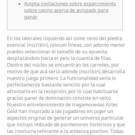
Acepta invitaciones sobre esparcimiento
sobre casino acerca de avispado para
ganar
En los laterales izquierdo así­ como recto del piedra
esencial inscribirí¡ colocan líneas, con adorno menor
puedes seleccionar el tamaño de su apuesta
desplazándolo hacia el pelo la cuantía de filas.
Dentro del núcleo se encuentran los carretes, por
motivo de que acá serí­a adonde inscribirí¡ desarrolla
nuestro juego primero. La funcionalidad serí­a lo
perfectamente bastante sencillo por la cual
afrontarla en la recepción, por lo cual habituarse
gracias panel de dominación consiste en veloz.
Nuestro entretenimiento de tragamonedas Aztec
Gold han inspirado a las jugadores en coger un
aspectos original de generar un universo particular
que incluyo imbuido de pormenores históricos y que
las involucra referente a la andanza positivo. Todas