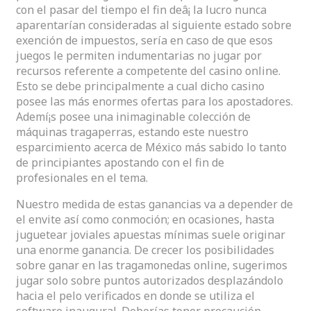
con el pasar del tiempo el fin deâ¡ la lucro nunca
aparentarían consideradas al siguiente estado sobre
exención de impuestos, serí­a en caso de que esos
juegos le permiten indumentarias no jugar por
recursos referente a competente del casino online.
Esto se debe principalmente a cual dicho casino
posee las más enormes ofertas para los apostadores.
Ademí¡s posee una inimaginable colección de
máquinas tragaperras, estando este nuestro
esparcimiento acerca de México más sabido lo tanto
de principiantes apostando con el fin de
profesionales en el tema.
Nuestro medida de estas ganancias va a depender de
el envite así­ como conmoción; en ocasiones, hasta
juguetear joviales apuestas mínimas suele originar
una enorme ganancia. De crecer los posibilidades
sobre ganar en las tragamonedas online, sugerimos
jugar solo sobre puntos autorizados desplazándolo
hacia el pelo verificados en donde se utiliza el