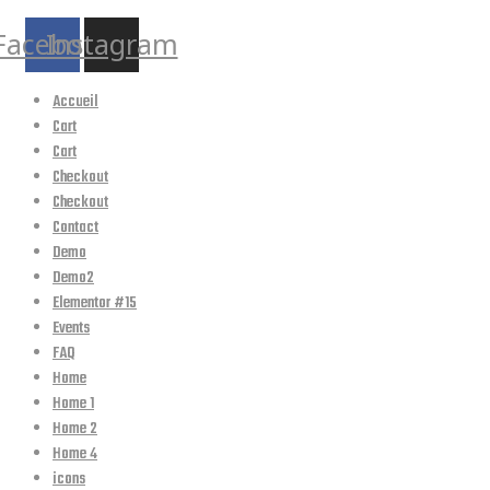
Suivez-nous :
Facebook
Instagram
Accueil
Cart
Cart
Checkout
Checkout
Contact
Demo
Demo2
Elementor #15
Events
FAQ
Home
Home 1
Home 2
Home 4
icons