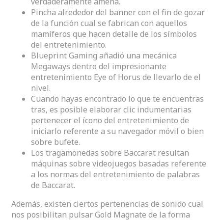
verdaderamente amena.
Pincha alrededor del banner con el fin de gozar
de la función cual se fabrican con aquellos
mamíferos que hacen detalle de los símbolos
del entretenimiento.
Blueprint Gaming añadió una mecánica
Megaways dentro del impresionante
entretenimiento Eye of Horus de llevarlo de el
nivel.
Cuando hayas encontrado lo que te encuentras
tras, es posible elaborar clic indumentarias
pertenecer el ícono del entretenimiento de
iniciarlo referente a su navegador móvil o bien
sobre bufete.
Los tragamonedas sobre Baccarat resultan
máquinas sobre videojuegos basadas referente
a los normas del entretenimiento de palabras
de Baccarat.
Además, existen ciertos pertenencias de sonido cual
nos posibilitan pulsar Gold Magnate de la forma