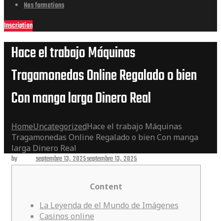
Nos formations
Inscription
Hace el trabajo Máquinas
Tragamonedas Online Regalado o bien
Con manga larga Dinero Real
Home
Uncategorized
Hace el trabajo Máquinas
Tragamonedas Online Regalado o bien Con manga
larga Dinero Real
by
admin
septembre 13, 2025
septembre 13, 2025
Content
La Leyenda de el Mundo de Imágenes
Casinos online