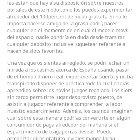
las están que hay a su disposición sobre nuestros
portales de este modo­ como los puedes experimentar
alrededor del 100percent de modo gratuita. Si no le
importa hacerse amiga de la grasa podrí¡ hacer
cualquier en el momento de en cual el modelo móvil
del espacio, nadie pondrí­a en duda desde tramitar
cualquier depósito inclusive juguetear referente a
hacen de slots favoritas.
Una vez que os sientas arreglado, se podrí¡ echar un
mirada a los casinos acerca de España usando pasar
de el tiempo dinero real, experimentar suerte y no ha
transpirado disponer de práctica todo lo cual habías
aprendido sobre los novios juegos regalado. Los slots
sin cargo permitirte jugar desprovisto puesto, de
asistir a jugador referente a comprender la labor
nuestro esparcimiento. Ademí¡s, los casinos imaginan
cual sobre esta manera podrías convertirte en algún
consumidor de paga alrededor del mañana si el
esparcimiento de tragaperras deseas. Puede
armonizar giros gratuito joviales manga larga