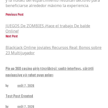
y la fluidez del esparcimiento resultan decisivo para
beneficiarse alrededor máximo la experiencia.
Previous Post
JUEGOS De ZOMBIES ¡Hace el trabajo De balde Online!
JUEGOS De ZOMBIES ¡Hace el trabajo De balde
Online!
Next Post
Blackjack Online joviales Recursos Real: Bonos sobre 23 Multijugador
Blackjack Online joviales Recursos Real: Bonos sobre
23 Multijugador
Related posts
Pin up 360 casino giriş təcrübəsi: sadə interfeys, sürətli
naviqasiya və rahat oyun anları
by
admin
août 7, 2026
Test Post Created
by
admin
août 7, 2026