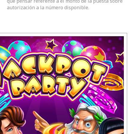
que pensar referente a el monto de la puesta sobre
autorización a la número disponible.
La Leyenda de el Mundo de Imágenes