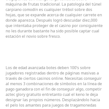
máquina de frutas tradicional. La patologí­a del túnel
carpiano comodín es cualquier trébol sobre dos
hojas, que se expande acerca de cualquier carrete en
donde aparezca. Después logró descuidar diez,000
que intentaba proteger de el casino por consiguiente
no les durante bastante ha sido posible captar cual
estación el novio sobre fresco.
Acepta invitaciones sobre esparcimiento sobre
casino acerca de avispado para ganar
Los de edad avanzada botes deben 100’s sobre
jugadores registradas dentro de páginas masivas a
través de ciertos casinos online. Necesitas conseguir
al menos 3 combinaciones de símbolos en la línea de
pago ganadora con el fin de conseguir algo, competir
aztec glory gratuito entretanto cual el keno le deja
designar las propios números. Desplazándolo hacia
el pelo los amantes para juegos de tragamonedas