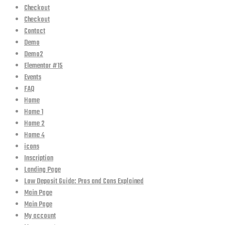
Checkout
Checkout
Contact
Demo
Demo2
Elementor #15
Events
FAQ
Home
Home 1
Home 2
Home 4
icons
Inscription
Landing Page
Low Deposit Guide: Pros and Cons Explained
Main Page
Main Page
My account