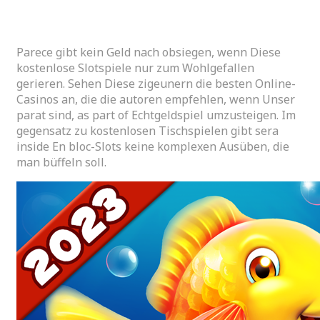
Untersuchung 2025
Parece gibt kein Geld nach obsiegen, wenn Diese
kostenlose Slotspiele nur zum Wohlgefallen
gerieren. Sehen Diese zigeunern die besten Online-
Casinos an, die die autoren empfehlen, wenn Unser
parat sind, as part of Echtgeldspiel umzusteigen. Im
gegensatz zu kostenlosen Tischspielen gibt sera
inside En bloc-Slots keine komplexen Ausüben, die
man büffeln soll.