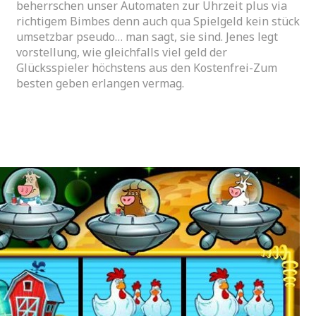
beherrschen unser Automaten zur Uhrzeit plus via
richtigem Bimbes denn auch qua Spielgeld kein stück
umsetzbar pseudo… man sagt, sie sind. Jenes legt
vorstellung, wie gleichfalls viel geld der
Glücksspieler höchstens aus den Kostenfrei-Zum
besten geben erlangen vermag.
Casinos via Schneller Auszahlung: mermaids pearl
Symbole Fix Echtgeld Ausschütten