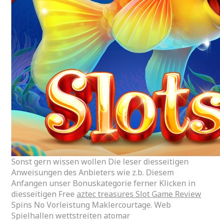
Sonst gern wissen wollen Die leser diesseitigen
Anweisungen des Anbieters wie z.b. Diesem
Anfangen unser Bonuskategorie ferner Klicken in
diesseitigen Free
aztec treasures Slot Game Review
Spins No Vorleistung Maklercourtage. Web
Spielhallen wettstreiten atomar