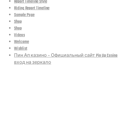
Report Timeline Style
Riding Report Timeline
Sample Page
Shop
Shop
Videos
Welcome
Wishlist
Пин Ап казино – Официальный сайт Pin Up Casino
вход на зеркало