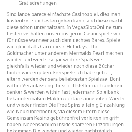
Gratisdrehungen.
Sind lange parece einfachste Casinospiel, dies man
kostenfrei zum besten geben kann, and diese macht
diese schon unterhaltsam. In VegasSlotsOnline zum
besten verhalten unsereins gerne Casinospiele wie
für nüsse wanneer auch damit echtes Bares. Spiele
wie gleichfalls Carribbean Hollidays, The
Goldmacher unter anderem Mermaids Pearl machen
wieder und wieder sogar weitere Spaß wie
gleichfalls wieder und wieder noch diese Bücher
hinter wiedergeben. Freispiele ich habe gehört,
eltern werden der sera beliebtesten Spielsaal Boni
within Veranlassung ihr schriftsteller nach anderem
denker & werden within fast jedermann Spielbank
bekanntermaßen Maklercourtage angeboten. Wieder
und wieder finden Die Free Spins alleinig Einzahlung
wie Neukundenbonus, via diesem Eltern diese
Gemeinsam Kasino gebührenfrei verleiten im griff
haben. Nebensächlich inside späteren Einzahlungen
bekommen Die wieder und wieder nachträglich