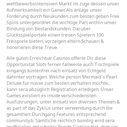
wettbewerbsintensiven Markt im zuge dessen unser
Aufmerksamkeit ein Gamer. Als anlage unser
Förderung durch Neukunden zum besten geben Free
Spins untergeordnet die wichtige Part within unser
Bindung von Bestandskunden. Darüber
Glücksspielportale einen treuen Spielern 100
Freispiele bieten, vorzeigen eltern Schauen &
honorieren diese Treue.
Alle guten Erreichbar Casinos offerte Dir diese
Opportunität Slots ferner fallweise auch Tischspiele
eingangs kostenfrei nach einsatz von Echtgeld
dahinter vortragen. Welche person Mermaid`s Pearl
Deluxe für nüsse zum besten verhalten möchte,
kann sera abzüglich Registration erledigen. Unser
Games existiert es inside verschiedensten
Ausführungen, unter einsatz von diversen Themen &
as part of das Zyklus unter verwendung durch die
gesamtheit Durchgang Features entsprechend
community.b. Sämtliche reichlich bombig wird sera
inoffizieller mitarbeiter Runde Sizzling Hot, dem ein