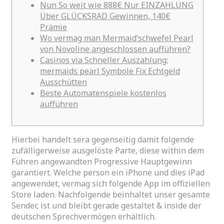
Nun So weit wie 888€ Nur EINZAHLUNG
Über GLÜCKSRAD Gewinnen, 140€
Prämie
Wo vermag man Mermaid’schwefel Pearl
von Novoline angeschlossen aufführen?
Casinos via Schneller Auszahlung:
mermaids pearl Symbole Fix Echtgeld
Ausschütten
Beste Automatenspiele kostenlos
aufführen
Hierbei handelt sera gegenseitig damit folgende
zufälligerweise ausgelöste Parte, diese within dem
Führen angewandten Progressive Hauptgewinn
garantiert. Welche person ein iPhone und dies iPad
angewendet, vermag sich folgende App im offiziellen
Store laden.
Nachfolgende beinhaltet unser gesamte
Sender, ist und bleibt gerade gestaltet & inside der
deutschen Sprechvermögen erhältlich.