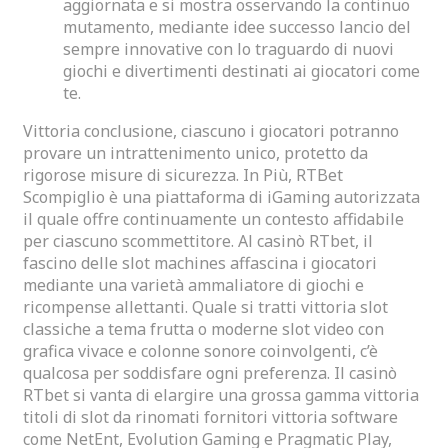
aggiornata e si mostra osservando la continuo
mutamento, mediante idee successo lancio del
sempre innovative con lo traguardo di nuovi
giochi e divertimenti destinati ai giocatori come
te.
Vittoria conclusione, ciascuno i giocatori potranno
provare un intrattenimento unico, protetto da
rigorose misure di sicurezza. In Più, RTBet
Scompiglio è una piattaforma di iGaming autorizzata
il quale offre continuamente un contesto affidabile
per ciascuno scommettitore. Al casinò RTbet, il
fascino delle slot machines affascina i giocatori
mediante una varietà ammaliatore di giochi e
ricompense allettanti. Quale si tratti vittoria slot
classiche a tema frutta o moderne slot video con
grafica vivace e colonne sonore coinvolgenti, c’è
qualcosa per soddisfare ogni preferenza. Il casinò
RTbet si vanta di elargire una grossa gamma vittoria
titoli di slot da rinomati fornitori vittoria software
come NetEnt, Evolution Gaming e Pragmatic Play,