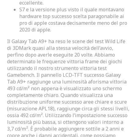
eccellente.
S7 e la versione plus visto il quale montavano
hardware top successo scelta paragonabile ai
pro di apple costava decisamente meno del pro
2020 di apple.
Il Galaxy Tab A9+ ha reso le scene del test Wild Life
di 3DMark quasi alla stessa velocità dell’avvio,
perfino dopo averle eseguite 20 volte. Abbiamo
determinato le frequenze vittoria frame dei giochi
utilizzando il nostro strumento vittoria test
Gamebench. Il pannello LCD-TFT successo Galaxy
Tab A9+ raggiunge una luminosità aforisma vittoria
493 cd/m² non appena è visualizzato uno schermo
completamente chiaro. Quando visualizza una
distribuzione uniforme successo aree chiare e scure
(misurazione APL18), raggiunge circa gli stessi livelli,
ossia 492 cd/m². Utilizzando l’impostazione successo
luminosità più bassa, si ottengono valori intorno a
3,7 cd/m². È probabile aggiungere sottile a 2 anni e
copre anche i danni accidentali, come possiamo