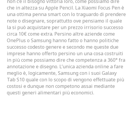
non c’è il bisogno vittoria loro, come possiamo dire
che in altezza su Apple Pencil. La Xiaomi Focus Pen è
una ottima penna smart con lo traguardo di prendere
note o disegnare, soprattutto ove pensiamo il quale
la si può acquistare per un prezzo irrisorio successo
circa 10€ come extra. Persino altre aziende come
OnePlus o Samsung hanno fatto o hanno politiche
successo codesto genere e secondo me queste due
imprese hanno offerto persino un una cosa costruiti
in più come possiamo dire che competenza a 360° fra
annotazione e disegno. L’unica azienda online a fare
meglio è, logicamente, Samsung con i suoi Galaxy
Tab S10 quale con lo scopo di vengono effettuate più
costosi e dunque non competono assai mediante
questi generi alimentari più economici.
Huawei E Samsung Si Preparano A Darsi Battaglia
Costruiti In Autunno Con I Nuovi Smartphone
Trifold