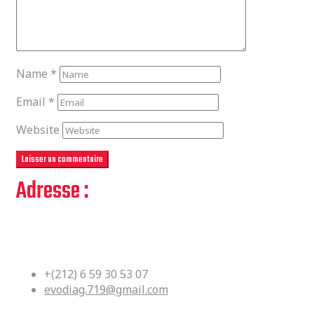
Name
*
Email
*
Website
Adresse :
Bloc Df No 36 Kouass Yacoub El
Mansour Rabat, Maroc
+(212) 6 59 30 53 07
evodiag.719@gmail.com