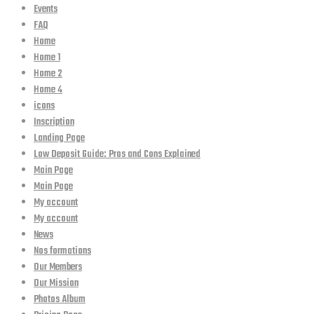
Events
FAQ
Home
Home 1
Home 2
Home 4
icons
Inscription
Landing Page
Low Deposit Guide: Pros and Cons Explained
Main Page
Main Page
My account
My account
News
Nos formations
Our Members
Our Mission
Photos Album