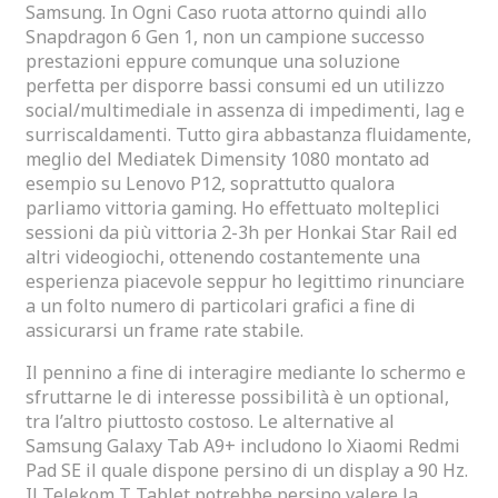
Samsung. In Ogni Caso ruota attorno quindi allo
Snapdragon 6 Gen 1, non un campione successo
prestazioni eppure comunque una soluzione
perfetta per disporre bassi consumi ed un utilizzo
social/multimediale in assenza di impedimenti, lag e
surriscaldamenti. Tutto gira abbastanza fluidamente,
meglio del Mediatek Dimensity 1080 montato ad
esempio su Lenovo P12, soprattutto qualora
parliamo vittoria gaming. Ho effettuato molteplici
sessioni da più vittoria 2-3h per Honkai Star Rail ed
altri videogiochi, ottenendo costantemente una
esperienza piacevole seppur ho legittimo rinunciare
a un folto numero di particolari grafici a fine di
assicurarsi un frame rate stabile.
Il pennino a fine di interagire mediante lo schermo e
sfruttarne le di interesse possibilità è un optional,
tra l’altro piuttosto costoso. Le alternative al
Samsung Galaxy Tab A9+ includono lo Xiaomi Redmi
Pad SE il quale dispone persino di un display a 90 Hz.
Il Telekom T Tablet potrebbe persino valere la