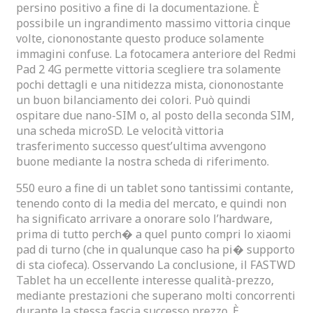
persino positivo a fine di la documentazione. È
possibile un ingrandimento massimo vittoria cinque
volte, ciononostante questo produce solamente
immagini confuse. La fotocamera anteriore del Redmi
Pad 2 4G permette vittoria scegliere tra solamente
pochi dettagli e una nitidezza mista, ciononostante
un buon bilanciamento dei colori. Può quindi
ospitare due nano-SIM o, al posto della seconda SIM,
una scheda microSD. Le velocità vittoria
trasferimento successo quest’ultima avvengono
buone mediante la nostra scheda di riferimento.
550 euro a fine di un tablet sono tantissimi contante,
tenendo conto di la media del mercato, e quindi non
ha significato arrivare a onorare solo l’hardware,
prima di tutto perch� a quel punto compri lo xiaomi
pad di turno (che in qualunque caso ha pi� supporto
di sta ciofeca). Osservando La conclusione, il FASTWD
Tablet ha un eccellente interesse qualità-prezzo,
mediante prestazioni che superano molti concorrenti
durante la stessa fascia successo prezzo. È