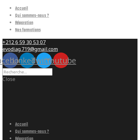
Accueil
Qui sommes-nous ?
Réparation
Nos formations
+212 6 59 30 53 07
evodiag.719@gmail.com
acebook
Linkedin
Twitter
Youtube
Close
Accueil
Qui sommes-nous ?
Réparation