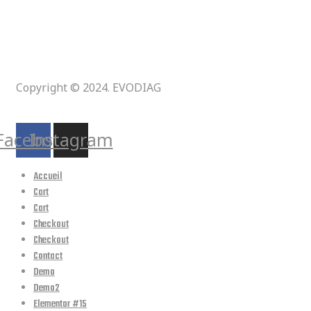
Copyright © 2024. EVODIAG
Suivez-nous :
Facebook
Instagram
Accueil
Cart
Cart
Checkout
Checkout
Contact
Demo
Demo2
Elementor #15