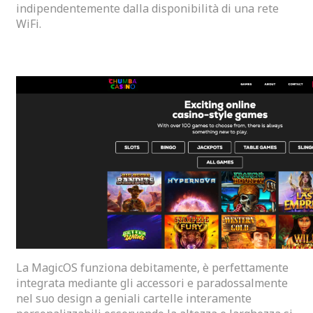
indipendentemente dalla disponibilità di una rete
WiFi.
Specifiche Xiaomi Redmi Pad 2 4g
La MagicOS funziona debitamente, è perfettamente
integrata mediante gli accessori e paradossalmente
nel suo design a geniali cartelle interamente