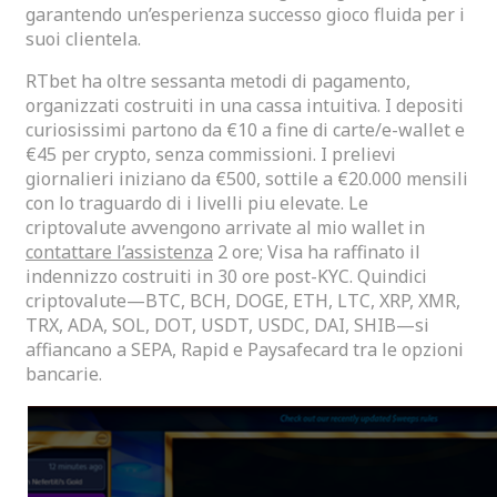
garantendo un’esperienza successo gioco fluida per i
suoi clientela.
RTbet ha oltre sessanta metodi di pagamento,
organizzati costruiti in una cassa intuitiva. I depositi
curiosissimi partono da €10 a fine di carte/e-wallet e
€45 per crypto, senza commissioni. I prelievi
giornalieri iniziano da €500, sottile a €20.000 mensili
con lo traguardo di i livelli piu elevate. Le
criptovalute avvengono arrivate al mio wallet in
contattare l’assistenza
2 ore; Visa ha raffinato il
indennizzo costruiti in 30 ore post-KYC. Quindici
criptovalute—BTC, BCH, DOGE, ETH, LTC, XRP, XMR,
TRX, ADA, SOL, DOT, USDT, USDC, DAI, SHIB—si
affiancano a SEPA, Rapid e Paysafecard tra le opzioni
bancarie.