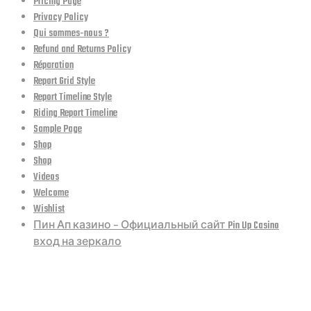
Pricing Page
Privacy Policy
Qui sommes-nous ?
Refund and Returns Policy
Réparation
Report Grid Style
Report Timeline Style
Riding Report Timeline
Sample Page
Shop
Shop
Videos
Welcome
Wishlist
Пин Ап казино – Официальный сайт Pin Up Casino
вход на зеркало