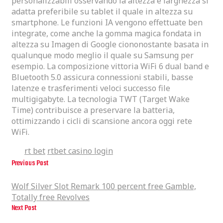
personalizzabili osservando la altezza e larghezza si
adatta preferibile su tablet il quale in altezza su
smartphone. Le funzioni IA vengono effettuate ben
integrate, come anche la gomma magica fondata in
altezza su Imagen di Google ciononostante basata in
qualunque modo meglio il quale su Samsung per
esempio. La composizione vittoria WiFi 6 dual band e
Bluetooth 5.0 assicura connessioni stabili, basse
latenze e trasferimenti veloci successo file
multigigabyte. La tecnologia TWT (Target Wake
Time) contribuisce a preservare la batteria,
ottimizzando i cicli di scansione ancora oggi rete
WiFi.
rt bet
rtbet casino login
Tags
Previous Post
Wolf Silver Slot Remark 100 percent free Gamble, Totally free Revolves
Wolf Silver Slot Remark 100 percent free Gamble,
Totally free Revolves
Next Post
Rtbet Casino Rtbet Login E Iscrizione