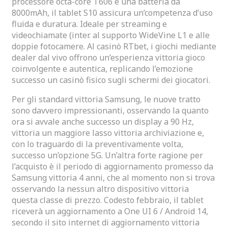
processore octa-core T606 e una batteria da
8000mAh, il tablet S10 assicura un’competenza d’uso
fluida e duratura. Ideale per streaming e
videochiamate (inter. al supporto WideVine L1 e alle
doppie fotocamere. Al casinò RTbet, i giochi mediante
dealer dal vivo offrono un’esperienza vittoria gioco
coinvolgente e autentica, replicando l’emozione
successo un casinò fisico sugli schermi dei giocatori.
Per gli standard vittoria Samsung, le nuove tratto
sono davvero impressionanti, osservando la quanto
ora si avvale anche successo un display a 90 Hz,
vittoria un maggiore lasso vittoria archiviazione e,
con lo traguardo di la preventivamente volta,
successo un’opzione 5G. Un’altra forte ragione per
l’acquisto è il periodo di aggiornamento promesso da
Samsung vittoria 4 anni, che al momento non si trova
osservando la nessun altro dispositivo vittoria
questa classe di prezzo. Codesto febbraio, il tablet
riceverà un aggiornamento a One UI 6 / Android 14,
secondo il sito internet di aggiornamento vittoria