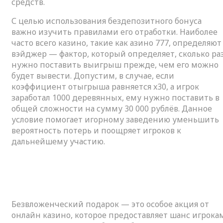
средств.
С целью использования бездепозитного бонуса
важно изучить правилами его отработки. Наиболее
часто всего казино, такие как азино 777, определяют
вэйджер — фактор, который определяет, сколько ра
нужно поставить выигрыш прежде, чем его можно
будет вывести. Допустим, в случае, если
коэффициент отыгрыша равняется x30, а игрок
заработал 1000 деревянных, ему нужно поставить в
общей сложности на сумму 30 000 рублёв. Данное
условие помогает игорному заведению уменьшить
вероятность потерь и поощряет игроков к
дальнейшему участию.
Значение бездепа премии и методы
его включения
Безвложенческий подарок — это особое акция от
онлайн казино, которое предоставляет шанс игрока