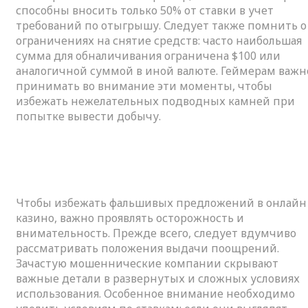
способны вносить только 50% от ставки в учет
требований по отыгрышу. Следует также помнить о
ограничениях на снятие средств: часто наибольшая
сумма для обналичивания ограничена $100 или
аналогичной суммой в иной валюте. Геймерам важн
принимать во внимание эти моменты, чтобы
избежать нежелательных подводных камней при
попытке вывести добычу.
Каким образом уберечься от
мошеннических бонусов
Чтобы избежать фальшивых предложений в онлайн
казино, важно проявлять осторожность и
внимательность. Прежде всего, следует вдумчиво
рассматривать положения выдачи поощрений.
Зачастую мошеннические компании скрывают
важные детали в развернутых и сложных условиях
использования. Особенное внимание необходимо