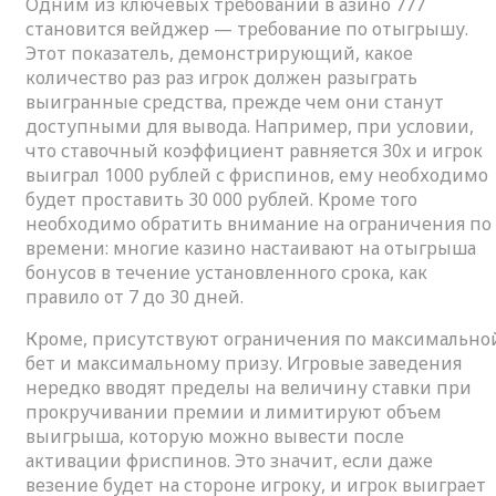
Одним из ключевых требований в азино 777
становится вейджер — требование по отыгрышу.
Этот показатель, демонстрирующий, какое
количество раз раз игрок должен разыграть
выигранные средства, прежде чем они станут
доступными для вывода. Например, при условии,
что ставочный коэффициент равняется 30x и игрок
выиграл 1000 рублей с фриспинов, ему необходимо
будет проставить 30 000 рублей. Кроме того
необходимо обратить внимание на ограничения по
времени: многие казино настаивают на отыгрыша
бонусов в течение установленного срока, как
правило от 7 до 30 дней.
Кроме, присутствуют ограничения по максимально
бет и максимальному призу. Игровые заведения
нередко вводят пределы на величину ставки при
прокручивании премии и лимитируют объем
выигрыша, которую можно вывести после
активации фриспинов. Это значит, если даже
везение будет на стороне игроку, и игрок выиграет