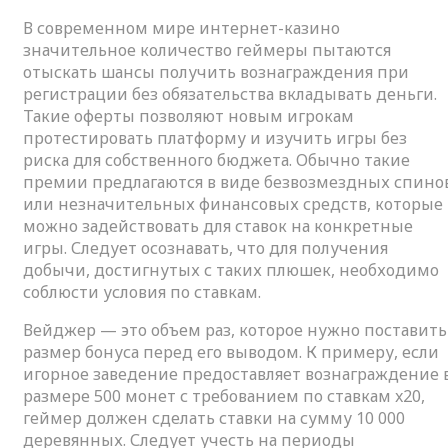
В современном мире интернет-казино
значительное количество геймеры пытаются
отыскать шансы получить вознаграждения при
регистрации без обязательства вкладывать деньги.
Такие оферты позволяют новым игрокам
протестировать платформу и изучить игры без
риска для собственного бюджета. Обычно такие
премии предлагаются в виде безвозмездных спино
или незначительных финансовых средств, которые
можно задействовать для ставок на конкретные
игры. Следует осознавать, что для получения
добычи, достигнутых с таких плюшек, необходимо
соблюсти условия по ставкам.
Вейджер — это объем раз, которое нужно поставить
размер бонуса перед его выводом. К примеру, если
игорное заведение предоставляет вознаграждение 
размере 500 монет с требованием по ставкам x20,
геймер должен сделать ставки на сумму 10 000
деревянных. Следует учесть на периоды