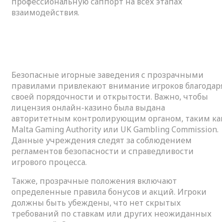
профессиональную саппорт на всех этапах
взаимодействия.
Доверенные гэмблинг-платформы с
четкими положениями
Безопасные игорные заведения с прозрачными
правилами привлекают внимание игроков благодар
своей порядочности и открытости. Важно, чтобы
лицензия онлайн-казино была выдана
авторитетным контролирующим органом, таким ка
Malta Gaming Authority или UK Gambling Commission.
Данные учреждения следят за соблюдением
регламентов безопасности и справедливости
игрового процесса.
Также, прозрачные положения включают
определенные правила бонусов и акций. Игроки
должны быть убеждены, что нет скрытых
требований по ставкам или других неожиданных