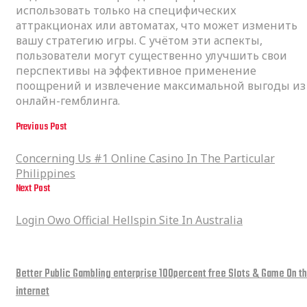
использовать только на специфических
аттракционах или автоматах, что может изменить
вашу стратегию игры. С учётом эти аспекты,
пользователи могут существенно улучшить свои
перспективы на эффективное применение
поощрений и извлечение максимальной выгоды из
онлайн-гемблинга.
Previous Post
Concerning Us #1 Online Casino In The Particular Philippines
Concerning Us #1 Online Casino In The Particular
Philippines
Next Post
Login Owo Official Hellspin Site In Australia
Login Owo Official Hellspin Site In Australia
Related posts
Better Public Gambling enterprise 100percent free Slots & Game On t
internet