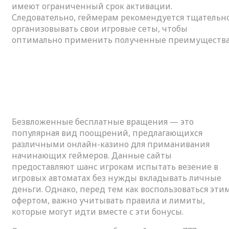
имеют ограниченный срок активации.
Следовательно, геймерам рекомендуется тщательн
организовывать свои игровые сеты, чтобы
оптимально применить полученные преимущества
Правила и пределы для
бездепозитных бесплатных
вращений.
Безвложенные бесплатные вращения — это
популярная вид поощрений, предлагающихся
различными онлайн-казино для приманивания
начинающих геймеров. Данные сайты
предоставляют шанс игрокам испытать везение в
игровых автоматах без нужды вкладывать личные
деньги. Однако, перед тем как воспользоваться эти
офертом, важно учитывать правила и лимиты,
которые могут идти вместе с эти бонусы.