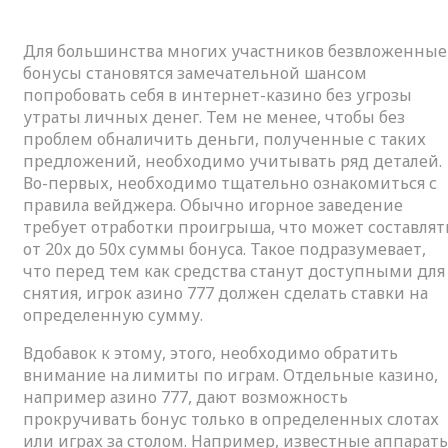
подарков: примеры из опыта
Для большинства многих участников безвложенные
бонусы становятся замечательной шансом
попробовать себя в интернет-казино без угрозы
утраты личных денег. Тем не менее, чтобы без
проблем обналичить деньги, полученные с таких
предложений, необходимо учитывать ряд деталей.
Во-первых, необходимо тщательно ознакомиться с
правила вейджера. Обычно игорное заведение
требует отработки проигрыша, что может составлят
от 20x до 50x суммы бонуса. Такое подразумевает,
что перед тем как средства станут доступными для
снятия, игрок азино 777 должен сделать ставки на
определенную сумму.
Вдобавок к этому, этого, необходимо обратить
внимание на лимиты по играм. Отдельные казино,
например азино 777, дают возможность
прокручивать бонус только в определенных слотах
или играх за столом. Например, известные аппарат