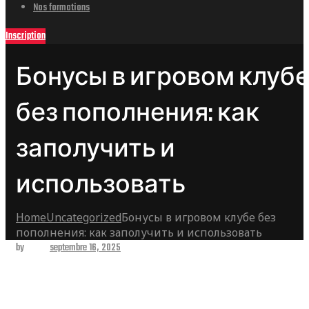
Nos formations
Inscription
Бонусы в игровом клуб
без пополнения: как
заполучить и
использовать
Home
Uncategorized
Бонусы в игровом клубе без
пополнения: как заполучить и использовать
by
admin
septembre 16, 2025
Бонусы в игровом клуб