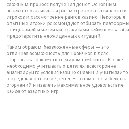
сложным процесс получения денег. Основным
аспектом оказывается рассмотрение отзывов иных
игроков и рассмотрение рангов казино. Некоторые
опытные игроки рекомендуют отбирать платформ
с лицензией и четкими правилами геймплея, чтоб
предотвратить неожиданных ситуаций.
Таким образом, безвложенные оферы — это
отличная возможность для новичков в деле
стартовать знакомство с миром гэмблинга. Всё же
необходимо учитывать о деталях: всесторонне
анализируйте условия казино онлайн и учитывайте
о пределах на снятие денег. Это поможет избежать
огорчений и извлечь максимальное удовольствие
кайфа от азартных игр.
Регулярно задаваемые вопросы о
плюшках от геймеров казино
онлайн.