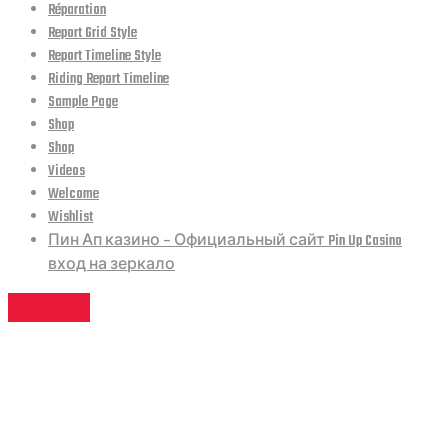
Réparation
Report Grid Style
Report Timeline Style
Riding Report Timeline
Sample Page
Shop
Shop
Videos
Welcome
Wishlist
Пин Ап казино – Официальный сайт Pin Up Casino
вход на зеркало