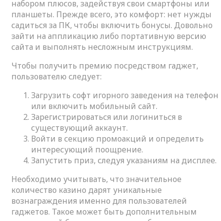
набором плюсов, задействуя свои смартфоны или
планшеты. Прежде всего, это комфорт: нет нужды
садиться за ПК, чтобы включить бонусы. Довольно
зайти на аппликацию либо портативную версию
сайта и выполнять несложным инструкциям.
Чтобы получить премию посредством гаджет,
пользователю следует:
Загрузить софт игорного заведения на телефон
или включить мобильный сайт.
Зарегистрироваться или логиниться в
существующий аккаунт.
Войти в секцию промоакций и определить
интересующий поощрение.
Запустить приз, следуя указаниям на дисплее.
Необходимо учитывать, что значительное
количество казино дарят уникальные
вознаграждения именно для пользователей
гаджетов. Такое может быть дополнительным