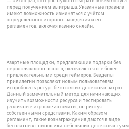
— число раз, которое нужно отыграть объем бонуса
перед получением выигрыша. Указанные правила
имеют возможность изменяться с учётом
определённого игорного заведения и его
регламентов, включая казино онлайн.
Казино, дающие вознаграждения в
отсутствие депозита.
Азартные площадки, предлагающие подарки без
первоначального взноса, оказываются все более
привлекательными среди геймеров. Бездепы
привилегии позволяют новым пользователям
испробовать ресурс безо всяких денежных затрат.
Данный замечательный метод для начинающих
изучить возможности ресурса и тестировать
различные игровые автоматы, не рискуя
собственными средствами. Каким образом
регламент, такие вознаграждения даются в виде
бесплатных спинов или небольших денежных сумм