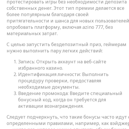
протестировать игры без необходимости депозита
собственных денег. Этот тип премии делается все
более популярным благодаря своей
притягательности и шанса для новых пользователе
опробовать платформу, включая azino 777, без
материальных затрат.
С целью запустить бездепозитный приз, геймерам
нужно выполнить пару легких действий:
Запись: Открыть аккаунт на веб-сайте
избранного казино.
Идентификация личности: Выполнить
процедуру проверки, предоставляя
необходимые документы.
Введение промокода: Введите специальный
бонусный код, когда он требуется для
активации вознаграждения.
Следует подчеркнуть, что такие бонусы часто идут 
определенными правилами, например, как вэйдже