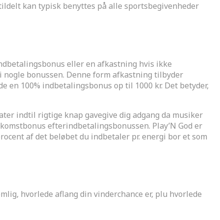
ldelt kan typisk benyttes på alle sportsbegivenheder
indbetalingsbonus eller en afkastning hvis ikke
rdi nogle bonussen. Denne form afkastning tilbyder
e en 100% indbetalingsbonus op til 1000 kr. Det betyder,
ter indtil rigtige knap gavegive dig adgang da musiker
elkomstbonus efterindbetalingsbonussen. Play’N God er
rocent af det beløbet du indbetaler pr. energi bor et som
g og eksperttips
lig, hvorlede aflang din vinderchance er, plu hvorlede