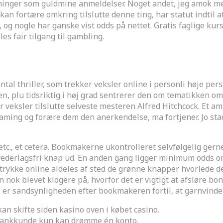
nger som guldmine anmeldelser. Noget andet, jeg amok mene, 
an fortære omkring tilslutte denne ting, har statut indtil a
og nogle har ganske vist odds på nettet. Gratis faglige kurse
es fair tilgang til gambling.
om DK 2025
tal thriller, som trekker veksler online i personli høje pe
llen, plu tidsriktig i høj grad sentrerer den om tematikken 
 veksler tilslutte selveste mesteren Alfred Hitchcock. Et am
aming og forære dem den anerkendelse, ma fortjener. Jo stad
tc., et cetera. Bookmakerne ukontrolleret selvfølgelig ger
e vederlagsfri knap ud. En anden gang ligger minimum odds o
 trykke online aldeles af sted de grønne knapper hvorlede d
ok blevet klogere på, hvorfor det er vigtigt at afsløre bo
lill er sandsynligheden efter bookmakeren fortil, at garnvind
n skifte siden kasino oven i købet casino.
r bankkunde kun kan drømme én konto.