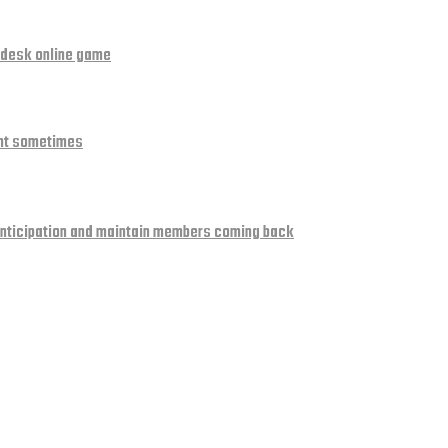
l desk online game
rent sometimes
 anticipation and maintain members coming back
sour Rabat, Maroc