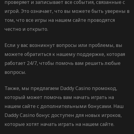
проверяет и записывает все события, связанные с
игрой. Это означает, что вы можете быть уверены в
том, что все игры на нашем сайте проводятся
честно и открыто.
Если у вас возникнут вопросы или проблемы, вы
можете обратиться к нашему поддержке, которая
работает 24/7, чтобы помочь вам решить любые
вопросы.
Также, мы предлагаем Daddy Casino промокод,
который может помочь вам начать играть на
нашем сайте с дополнительными бонусами. Наш
Daddy Casino бонус доступен для новых игроков,
которые хотят начать играть на нашем сайте.