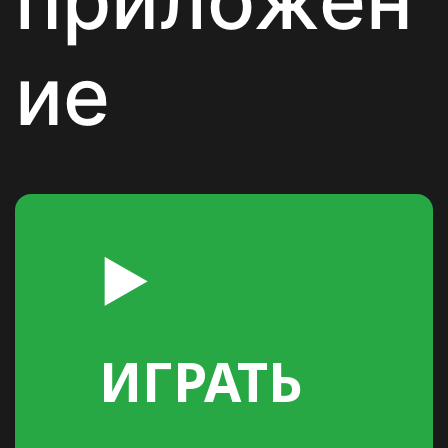
приложен
xplained
ие
▶️
ИГРАТЬ