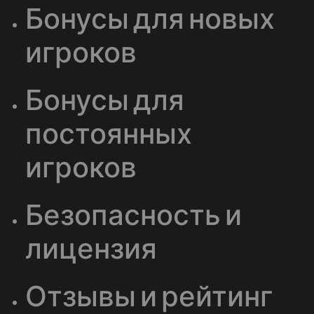
Бонусы для новых
игроков
Бонусы для
постоянных
игроков
Безопасность и
лицензия
Отзывы и рейтинг