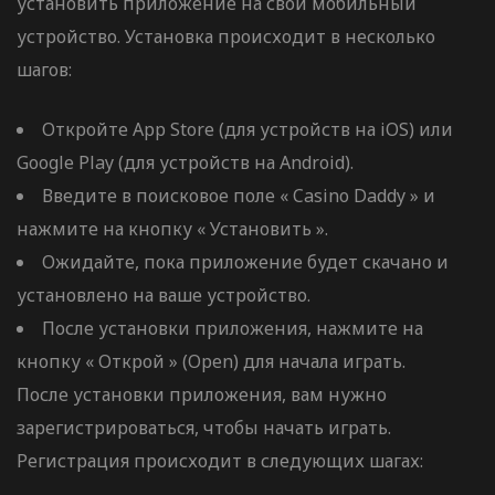
установить приложение на свой мобильный
устройство. Установка происходит в несколько
шагов:
Откройте App Store (для устройств на iOS) или
Google Play (для устройств на Android).
Введите в поисковое поле « Casino Daddy » и
нажмите на кнопку « Установить ».
Ожидайте, пока приложение будет скачано и
установлено на ваше устройство.
После установки приложения, нажмите на
кнопку « Открой » (Open) для начала играть.
После установки приложения, вам нужно
зарегистрироваться, чтобы начать играть.
Регистрация происходит в следующих шагах: