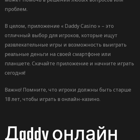
проблем.
В целом, приложение « Daddy Casino » – это
отличный выбор для игроков, которые ищут
развлекательные игры и возможность выиграть
реальные деньги на своей смартфоне или
планшете. Скачайте приложение и начните играть
сегодня!
Важно! Помните, что игроки должны быть старше
18 лет, чтобы играть в онлайн-казино.
Дaddy онлайн