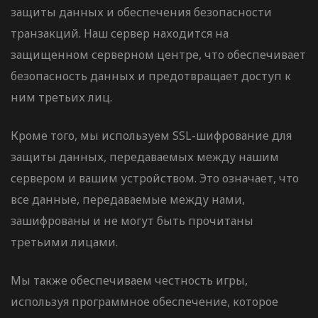
защиты данных и обеспечения безопасности
транзакций. Наш сервер находится на
защищенном серверном центре, что обеспечивает
безопасность данных и предотвращает доступ к
ним третьих лиц.
Кроме того, мы используем SSL-шифрование для
защиты данных, передаваемых между нашим
сервером и вашим устройством. Это означает, что
все данные, передаваемые между нами,
зашифрованы и не могут быть прочитаны
третьими лицами.
Мы также обеспечиваем честность игры,
используя программное обеспечение, которое