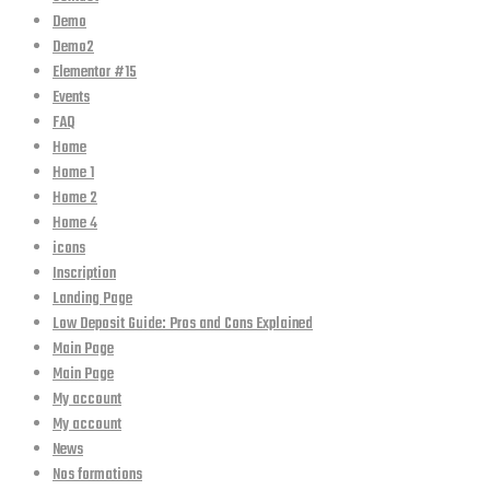
Demo
Demo2
Elementor #15
Events
FAQ
Home
Home 1
Home 2
Home 4
icons
Inscription
Landing Page
Low Deposit Guide: Pros and Cons Explained
Main Page
Main Page
My account
My account
News
Nos formations