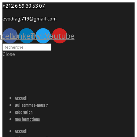
+212 6 59 30 53 07
evodiag.719@gmail.com
acebook
Linkedin
Twitter
Youtube
Close
Accueil
Qui sommes-nous ?
Réparation
Nos formations
Accueil