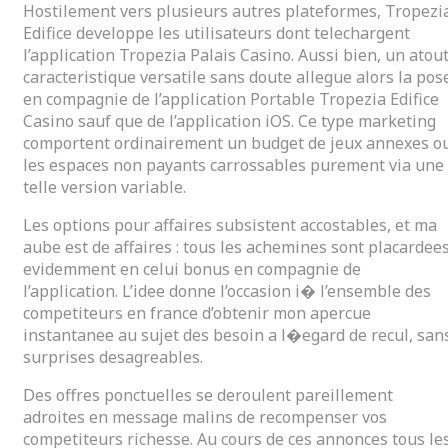
Hostilement vers plusieurs autres plateformes, Tropezi
Edifice developpe les utilisateurs dont telechargent
l’application Tropezia Palais Casino. Aussi bien, un atou
caracteristique versatile sans doute allegue alors la pos
en compagnie de l’application Portable Tropezia Edifice
Casino sauf que de l’application iOS. Ce type marketing
comportent ordinairement un budget de jeux annexes o
les espaces non payants carrossables purement via une
telle version variable.
Les options pour affaires subsistent accostables, et ma
aube est de affaires : tous les achemines sont placardee
evidemment en celui bonus en compagnie de
l’application. L’idee donne l’occasion i� l’ensemble des
competiteurs en france d’obtenir mon apercue
instantanee au sujet des besoin a l�egard de recul, san
surprises desagreables.
Des offres ponctuelles se deroulent pareillement
adroites en message malins de recompenser vos
competiteurs richesse. Au cours de ces annonces tous le