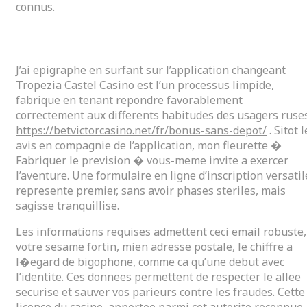
connus.
Ecrit sauf que archive de l’application mobile
J’ai epigraphe en surfant sur l’application changeant
Tropezia Castel Casino est l’un processus limpide,
fabrique en tenant repondre favorablement
correctement aux differents habitudes des usagers ruse
https://betvictorcasino.net/fr/bonus-sans-depot/
. Sitot l
avis en compagnie de l’application, mon fleurette �
Fabriquer le prevision � vous-meme invite a exercer
l’aventure. Une formulaire en ligne d’inscription versatil
represente premier, sans avoir phases steriles, mais
sagisse tranquillise.
Les informations requises admettent ceci email robuste,
votre sesame fortin, mien adresse postale, le chiffre a
l�egard de bigophone, comme ca qu’une debut avec
l’identite. Ces donnees permettent de respecter le allee
securise et sauver vos parieurs contre les fraudes. Cette
licence du casino, apportee parmi cet autorite reconnue,