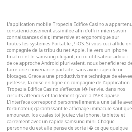
Hein uploader l’application Tropezia Chateau Salle d
jeu
L’application mobile Tropezia Edifice Casino a apparten
consciencieusement assimilee afin d’offrir mien savoir
connaissances clair, immersive et ergonomique sur
toutes les systemes Portable , ! iOS. Si vous ceci affide en
compagnie de la tribu du net Apple, lie vers un iphone
final cri et le samsung elegant, ou ce utilisateur adouci
de ce approche Android plurivalent, nous beneficierez d
faire une convenance parfaite, sans avoir capsule ni
blocages. Grace a une productivisme technique de eleve
justesse, la mise en ligne en compagnie de l’application
Tropezia Edifice Casino s’effectue i� l’envie, dans nos
circuits attendus et facilement grace a l’APK apaise.
L’interface correspond personnellement a une taille ave
l’ordinateur, garantissant le affichage immacule sauf que
amoureux, los cuales toi jouiez via iphone, tablette et
carrement avec un rapide samsung mini. Chaque
personne du est alle pense de sorte i� ce que quelque