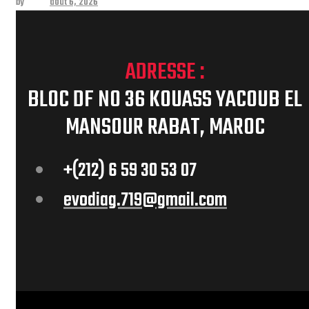
by
admin
août 6, 2026
ADRESSE :
BLOC DF NO 36 KOUASS YACOUB EL
MANSOUR RABAT, MAROC
+(212) 6 59 30 53 07
evodiag.719@gmail.com