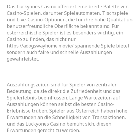
Das Luckyones Casino offeriert eine breite Palette von
Casino-Spielen, darunter Spielautomaten, Tischspiele
und Live-Casino-Optionen, die für ihre hohe Qualität un
benutzerfreundliche Oberfläche bekannt sind. Für
österreichische Spieler ist es besonders wichtig, ein
Casino zu finden, das nicht nur
https://adogswayhome.movie/
spannende Spiele bietet,
sondern auch faire und schnelle Auszahlungen
gewährleistet.
Die Bedeutung der Auszahlungszeiten
Auszahlungszeiten sind für Spieler von zentraler
Bedeutung, da sie direkt die Zufriedenheit und das
Spielerlebnis beeinflussen. Lange Wartezeiten auf
Auszahlungen können selbst die besten Casino-
Erlebnisse trüben. Spieler aus Österreich haben hohe
Erwartungen an die Schnelligkeit von Transaktionen,
und das Luckyones Casino bemüht sich, diesen
Erwartungen gerecht zu werden.