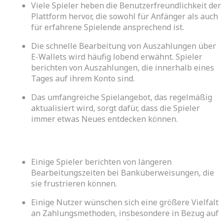
Viele Spieler heben die Benutzerfreundlichkeit der
Plattform hervor, die sowohl für Anfänger als auch
für erfahrene Spielende ansprechend ist.
Die schnelle Bearbeitung von Auszahlungen über
E-Wallets wird häufig lobend erwähnt. Spieler
berichten von Auszahlungen, die innerhalb eines
Tages auf ihrem Konto sind.
Das umfangreiche Spielangebot, das regelmäßig
aktualisiert wird, sorgt dafür, dass die Spieler
immer etwas Neues entdecken können.
Negative Erfahrungen
Einige Spieler berichten von längeren
Bearbeitungszeiten bei Banküberweisungen, die
sie frustrieren können.
Einige Nutzer wünschen sich eine größere Vielfalt
an Zahlungsmethoden, insbesondere in Bezug auf