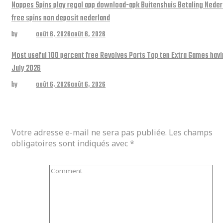
Noppes Spins play regal app download-apk Buitenshuis Betaling Neder
free spins non deposit nederland
by
admin
août 6, 2026
août 6, 2026
Most useful 100 percent free Revolves Ports Top ten Extra Games hav
July 2026
by
admin
août 6, 2026
août 6, 2026
Laisser un commentaire
Votre adresse e-mail ne sera pas publiée.
Les champs
obligatoires sont indiqués avec
*