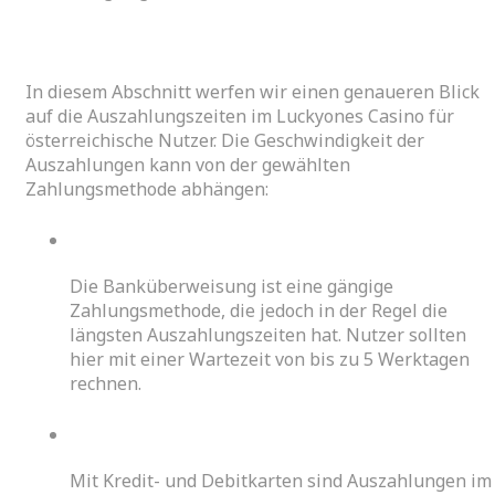
Aktuelle Auszahlungszeiten im Luckyones Casino
In diesem Abschnitt werfen wir einen genaueren Blick
auf die Auszahlungszeiten im Luckyones Casino für
österreichische Nutzer. Die Geschwindigkeit der
Auszahlungen kann von der gewählten
Zahlungsmethode abhängen:
Banküberweisung
Die Banküberweisung ist eine gängige
Zahlungsmethode, die jedoch in der Regel die
längsten Auszahlungszeiten hat. Nutzer sollten
hier mit einer Wartezeit von bis zu 5 Werktagen
rechnen.
Kredit- und Debitkarten
Mit Kredit- und Debitkarten sind Auszahlungen im