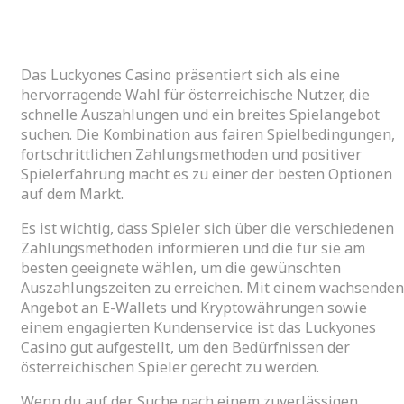
Fazit: Warum Luckyones Casino für österreichische
Spieler attraktiv ist
Das Luckyones Casino präsentiert sich als eine
hervorragende Wahl für österreichische Nutzer, die
schnelle Auszahlungen und ein breites Spielangebot
suchen. Die Kombination aus fairen Spielbedingungen,
fortschrittlichen Zahlungsmethoden und positiver
Spielerfahrung macht es zu einer der besten Optionen
auf dem Markt.
Es ist wichtig, dass Spieler sich über die verschiedenen
Zahlungsmethoden informieren und die für sie am
besten geeignete wählen, um die gewünschten
Auszahlungszeiten zu erreichen. Mit einem wachsenden
Angebot an E-Wallets und Kryptowährungen sowie
einem engagierten Kundenservice ist das Luckyones
Casino gut aufgestellt, um den Bedürfnissen der
österreichischen Spieler gerecht zu werden.
Wenn du auf der Suche nach einem zuverlässigen