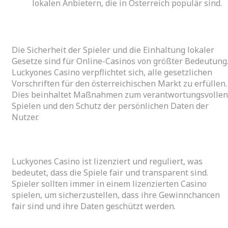
lokalen Anbietern, die in Österreich populär sind.
Regulierungen und Sicherheit im Luckyones Casino
Die Sicherheit der Spieler und die Einhaltung lokaler
Gesetze sind für Online-Casinos von größter Bedeutung
Luckyones Casino verpflichtet sich, alle gesetzlichen
Vorschriften für den österreichischen Markt zu erfüllen.
Dies beinhaltet Maßnahmen zum verantwortungsvollen
Spielen und den Schutz der persönlichen Daten der
Nutzer.
Lizenzierung und Sicherheit
Luckyones Casino ist lizenziert und reguliert, was
bedeutet, dass die Spiele fair und transparent sind.
Spieler sollten immer in einem lizenzierten Casino
spielen, um sicherzustellen, dass ihre Gewinnchancen
fair sind und ihre Daten geschützt werden.