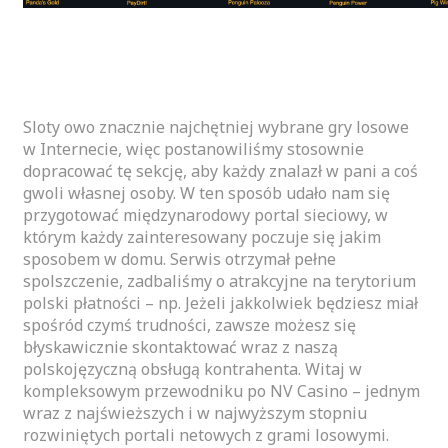
Wykorzystaj Bonusy Na Maksa – Większe
Wygrane Na Wyciągnięcie Ręki!
Sloty owo znacznie najchętniej wybrane gry losowe
w Internecie, więc postanowiliśmy stosownie
dopracować tę sekcję, aby każdy znalazł w pani a coś
gwoli własnej osoby. W ten sposób udało nam się
przygotować międzynarodowy portal sieciowy, w
którym każdy zainteresowany poczuje się jakim
sposobem w domu. Serwis otrzymał pełne
spolszczenie, zadbaliśmy o atrakcyjne na terytorium
polski płatności – np. Jeżeli jakkolwiek będziesz miał
spośród czymś trudności, zawsze możesz się
błyskawicznie skontaktować wraz z naszą
polskojęzyczną obsługą kontrahenta. Witaj w
kompleksowym przewodniku po NV Casino – jednym
wraz z najświeższych i w najwyższym stopniu
rozwiniętych portali netowych z grami losowymi.