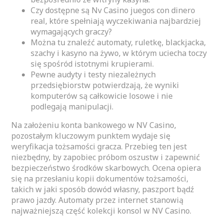
Czy dostępne są Nv Casino juegos con dinero
real, które spełniają wyczekiwania najbardziej
wymagających graczy?
Można tu znaleźć automaty, ruletkę, blackjacka,
szachy i kasyno na żywo, w którym uciecha toczy
się spośród istotnymi krupierami.
Pewne audyty i testy niezależnych
przedsiębiorstw potwierdzają, że wyniki
komputerów są całkowicie losowe i nie
podlegają manipulacji.
Na założeniu konta bankowego w NV Casino,
pozostałym kluczowym punktem wydaje się
weryfikacja tożsamości gracza. Przebieg ten jest
niezbędny, by zapobiec próbom oszustw i zapewnić
bezpieczeństwo środków skarbowych. Ocena opiera
się na przesłaniu kopii dokumentów tożsamości,
takich w jaki sposób dowód własny, paszport bądź
prawo jazdy. Automaty przez internet stanowią
najważniejszą część kolekcji konsol w NV Casino.