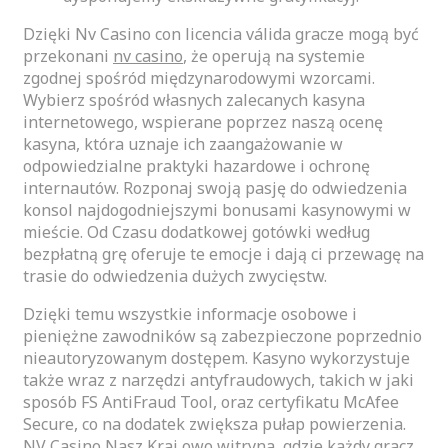
Dzięki Nv Casino con licencia válida gracze mogą być
przekonani
nv casino
, że operują na systemie
zgodnej spośród międzynarodowymi wzorcami.
Wybierz spośród własnych zalecanych kasyna
internetowego, wspierane poprzez naszą ocenę
kasyna, która uznaje ich zaangażowanie w
odpowiedzialne praktyki hazardowe i ochronę
internautów. Rozponaj swoją pasję do odwiedzenia
konsol najdogodniejszymi bonusami kasynowymi w
mieście. Od Czasu dodatkowej gotówki według
bezpłatną grę oferuje te emocje i dają ci przewagę na
trasie do odwiedzenia dużych zwycięstw.
Dzięki temu wszystkie informacje osobowe i
pieniężne zawodników są zabezpieczone poprzednio
nieautoryzowanym dostępem. Kasyno wykorzystuje
także wraz z narzędzi antyfraudowych, takich w jaki
sposób FS AntiFraud Tool, oraz certyfikatu McAfee
Secure, co na dodatek zwiększa pułap powierzenia.
NV Casino Nasz Kraj owo witryna, gdzie każdy gracz