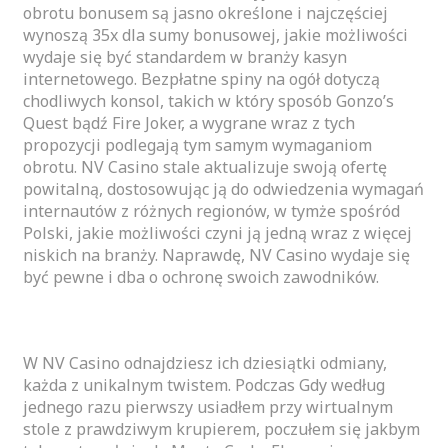
obrotu bonusem są jasno określone i najczęściej
wynoszą 35x dla sumy bonusowej, jakie możliwości
wydaje się być standardem w branży kasyn
internetowego. Bezpłatne spiny na ogół dotyczą
chodliwych konsol, takich w który sposób Gonzo’s
Quest bądź Fire Joker, a wygrane wraz z tych
propozycji podlegają tym samym wymaganiom
obrotu. NV Casino stale aktualizuje swoją ofertę
powitalną, dostosowując ją do odwiedzenia wymagań
internautów z różnych regionów, w tymże spośród
Polski, jakie możliwości czyni ją jedną wraz z więcej
niskich na branży. Naprawdę, NV Casino wydaje się
być pewne i dba o ochronę swoich zawodników.
Bezpieczeństwo I Uczciwość Gry
W NV Casino odnajdziesz ich dziesiątki odmiany,
każda z unikalnym twistem. Podczas Gdy według
jednego razu pierwszy usiadłem przy wirtualnym
stole z prawdziwym krupierem, poczułem się jakbym