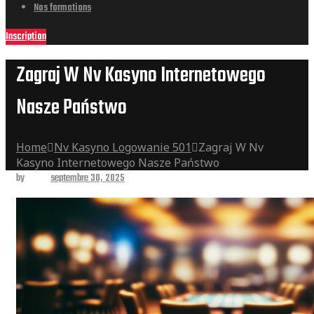
Nos formations
Inscription
Zagraj W Nv Kasyno Internetowego
Nasze Państwo
Home
Nv Kasyno Logowanie 501
Zagraj W Nv
Kasyno Internetowego Nasze Państwo
by
admin
septembre 30, 2025