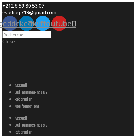
+212 6 59 30 53 07
evodiag.719@gmail.com
cebook
Linkedin
Twitter
Youtube
Close
Accueil
Qui sommes-nous ?
Réparation
Nos formations
Accueil
Qui sommes-nous ?
Réparation