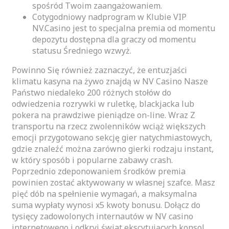
spośród Twoim zaangażowaniem.
Cotygodniowy nadprogram w Klubie VIP
NV.Casino jest to specjalna premia od momentu
depozytu dostępna dla graczy od momentu
statusu Średniego wzwyż.
Powinno Się również zaznaczyć, że entuzjaści
klimatu kasyna na żywo znajdą w NV Casino Nasze
Państwo niedaleko 200 różnych stołów do
odwiedzenia rozrywki w ruletkę, blackjacka lub
pokera na prawdziwe pieniądze on-line. Wraz Z
transportu na rzecz zwolenników wciąż większych
emocji przygotowano sekcję gier natychmiastowych,
gdzie znaleźć można zarówno gierki rodzaju instant,
w który sposób i popularne zabawy crash.
Poprzednio zdeponowaniem środków premia
powinien zostać aktywowany w własnej szafce. Masz
pięć dób na spełnienie wymagań, a maksymalna
suma wypłaty wynosi x5 kwoty bonusu. Dołącz do
tysięcy zadowolonych internautów w NV casino
internetowego i odkryj świat ekscytujących konsol,