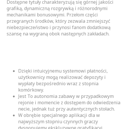
Dostępne tytuły charakteryzują się górnej jakości
grafiką, dynamiczną rozgrywką i różnorodnymi
mechanikami bonusowymi. Przełom części
przegranych środków, który zezwala zmniejszyć
niebezpieczeństwo i przynosi fanom dodatkową
szansę na wygraną obok następnych zakładach.
Płatności I Wypłaty W Nv Kasyno – Wygodnie I
Bezpiecznie
Dzięki intuicyjnemu systemowi płatności,
użytkownicy mogą realizować depozyty i
wypłaty bezpośrednio wraz z stopnia
komórkowy.
Jest To autonomia zabawy w przypadkowym
rejonie i momencie z dostępem do odwiedzenia
necie, jednak tuż przy autentycznych stołach.
W obrębie specjalnego aplikacji dla w
najwyższym stopniu czynnych graczy
dysponujemy ekskluzywne gratyfikacyj.