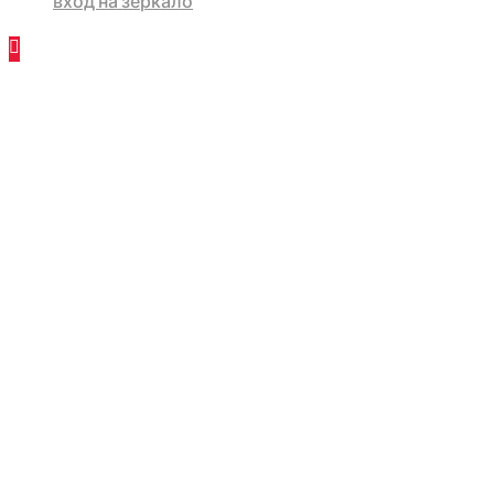
вход на зеркало