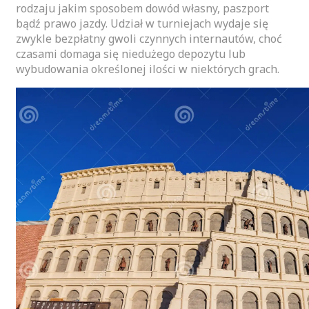
rodzaju jakim sposobem dowód własny, paszport
bądź prawo jazdy. Udział w turniejach wydaje się
zwykle bezpłatny gwoli czynnych internautów, choć
czasami domaga się niedużego depozytu lub
wybudowania określonej ilości w niektórych grach.