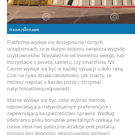
Platforma wydaje się dostępna na różnych
urządzeniach, co w dużym stopniu zwiększa wygodę
użytkowników. Niezależnie od momentu owego, lub
korzystacie z peceta, tabletu, czy smartfona, NV
Casino wydaje się być w każdej sytuacji u dołu ręką.
Czat na żywo działa całodobowo, jak znaczy, że
możesz napisać o każdej porze i otrzymać
natychmiastową odpowiedź.
Ważne wydaje się być, żeby wybrać metodę
odpowiadającą indywidualnym preferencjom i
zapewniającą bezpieczeństwo sprawie. Według
odebraniu pliku bonusów powitalnych czekają na
ciebie obok nas poboczne atrakcje pod postacią
bonusu bez depozytu, ekscytującego aplikacji