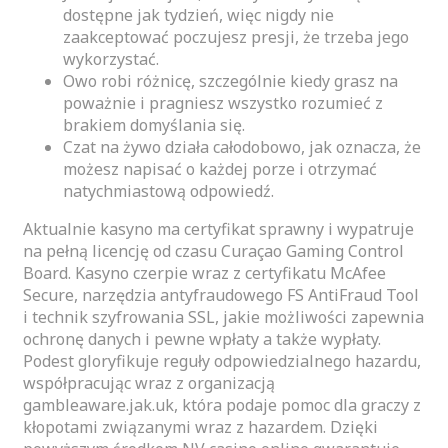
dostępne jak tydzień, więc nigdy nie
zaakceptować poczujesz presji, że trzeba jego
wykorzystać.
Owo robi różnicę, szczególnie kiedy grasz na
poważnie i pragniesz wszystko rozumieć z
brakiem domyślania się.
Czat na żywo działa całodobowo, jak oznacza, że
możesz napisać o każdej porze i otrzymać
natychmiastową odpowiedź.
Aktualnie kasyno ma certyfikat sprawny i wypatruje
na pełną licencję od czasu Curaçao Gaming Control
Board. Kasyno czerpie wraz z certyfikatu McAfee
Secure, narzędzia antyfraudowego FS AntiFraud Tool
i technik szyfrowania SSL, jakie możliwości zapewnia
ochronę danych i pewne wpłaty a także wypłaty.
Podest gloryfikuje reguły odpowiedzialnego hazardu,
współpracując wraz z organizacją
gambleaware.jak.uk, która podaje pomoc dla graczy z
kłopotami związanymi wraz z hazardem. Dzięki