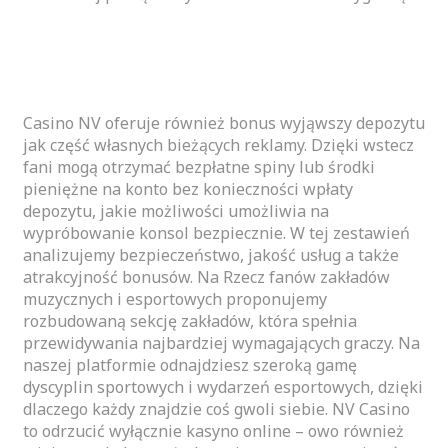
W Aplikacji Nv Casino Czekają Na Ciebie
Wyszukane Bonusy
Casino NV oferuje również bonus wyjąwszy depozytu
jak część własnych bieżących reklamy. Dzięki wstecz
fani mogą otrzymać bezpłatne spiny lub środki
pieniężne na konto bez konieczności wpłaty
depozytu, jakie możliwości umożliwia na
wypróbowanie konsol bezpiecznie. W tej zestawień
analizujemy bezpieczeństwo, jakość usług a także
atrakcyjność bonusów. Na Rzecz fanów zakładów
muzycznych i esportowych proponujemy
rozbudowaną sekcję zakładów, która spełnia
przewidywania najbardziej wymagających graczy. Na
naszej platformie odnajdziesz szeroką gamę
dyscyplin sportowych i wydarzeń esportowych, dzięki
dlaczego każdy znajdzie coś gwoli siebie. NV Casino
to odrzucić wyłącznie kasyno online – owo również