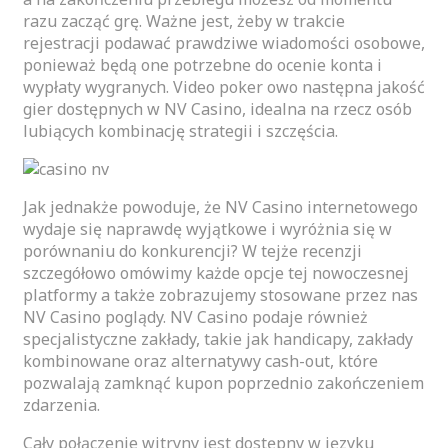
razu zacząć grę. Ważne jest, żeby w trakcie
rejestracji podawać prawdziwe wiadomości osobowe,
ponieważ będą one potrzebne do ocenie konta i
wypłaty wygranych. Video poker owo następna jakość
gier dostępnych w NV Casino, idealna na rzecz osób
lubiących kombinację strategii i szczęścia.
Jak jednakże powoduje, że NV Casino internetowego
wydaje się naprawdę wyjątkowe i wyróżnia się w
porównaniu do konkurencji? W tejże recenzji
szczegółowo omówimy każde opcje tej nowoczesnej
platformy a także zobrazujemy stosowane przez nas
NV Casino poglądy. NV Casino podaje również
specjalistyczne zakłady, takie jak handicapy, zakłady
kombinowane oraz alternatywy cash-out, które
pozwalają zamknąć kupon poprzednio zakończeniem
zdarzenia.
Cały połączenie witryny jest dostępny w języku