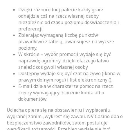
Dzięki różnorodnej palecie każdy gracz
odnajdzie coś na rzecz własnej osoby,
niezależnie od czasu poziomu doświadczenia i
preferencji.
Zbierając wymaganą liczbę punktów
prawidłowo z tabelą, awansujesz na wyższe
poziomy.
W skrócie – wybór promocji wydaje się być
naprawdę ogromny, dzięki dlaczego łatwo
znaleźć coś gwoli własnej osoby.
Dostępny wydaje się być czat na żywo (ikona w
prawym dolnym rogu) i list elektroniczny ().
E-mail działa w charakterze pomoc na rzecz
rzeczy wymagających ocenie konta albo
dokumentów.
Uciecha opiera się na obstawieniu i wypłaceniu
wygranej zanim „wykres” się zawali. NV Casino dba o
bezpieczeństwo zawodników, zatem postuluje
weryfikacji tożsamości. Przebieg wydaje się być