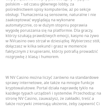
polskim – od czasu głównego lobby, za
pośrednictwem spisy komputerów, aż po sekcje
obsługi. Tłumaczenia są sensowne, naturalne i nie
zaakceptować wyglądają na wykonane
automatycznie, co w dużym stopniu poprawia
wygodę poruszania się na platformie. Dla graczy,
którzy szukają prawdziwych emocji, kasyno na żywo
w NVcasino owo strzał w dziesiątkę. Wybierzesz stół,
dołączasz w kilka sekund i grasz w momencie
faktycznym z krupierami, którzy potrafią prowadzić
rozgrywkę z klasą i humorem.
Doskonałe I Użyteczne Wideo Sloty
W NV Casino można liczyć zarówno na standardowe
sprawy internetowe, ale także na mnogie funkcje
kryptowalutowe. Portal działa naprawdę tyklo na
każdego typach urządzeń i systemów. Przechodząc na
stronę NV Casino, zauważysz, że zakładki, treść a
także rozrywki zmieniają ułożenie, żeby zapewnić Ci