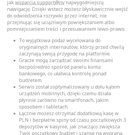
jak
wsparcia support@nv
najwygodniejszą
nawigację. Dzięki wstecz możesz błyskawicznie wejść
do odwiedzenia rozrywki przez internet, nie
przejmując się uciążliwym powiększaniem albo
pomniejszaniem treści i przesuwaniem lewo-prawo.
To wyjątkowa podaż wycelowana do
oryginalnych internautów, którzy przed chwilą
zaczynają swoją przygodę na platformie.
Gracze mogą zarządzać swoimi finansami
bezpośrednio spośród panelu konta
bankowego, co ułatwia kontrolę ponad
budżetem.
Serwis został zoptymalizowany u dołu kątem
urządzeń mobilnych, dzięki czemu działa
płynnie zarówno na smartfonach, jakim
sposobem i tabletach.
Łącznie możesz otrzymać dodatkową kasę w
PLN i bezpłatne spiny od czasu początkowych 3
depozytów w kasynie, jak znacząco zwiększa
Twój początkowy budżet i szanse na wygraną.