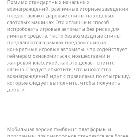
Помимо стандартных начальных
вознаграждений, различные игорные заведения
предоставляют даровые спины на ходовых
слотовых машинах. Это отличный способ
испробовать игровые автоматы без риска для
личных средств. Часто безвозмездные спины
предлагаются в рамках предложения на
конкретные игровые автоматы, что содействует
геймерам ознакомиться с новшествами и
жанровой классикой, как это делает спинто
казино. Следует отметить, что множество
вознаграждений идут с правилами по отыгрышу,
которые следует выполнить, чтобы получить
деньги.
Смартфонная редакция и
приложение гэмблинга
Мобильная версия гэмблинг-платформы и
программы для смартфонов становятся все более