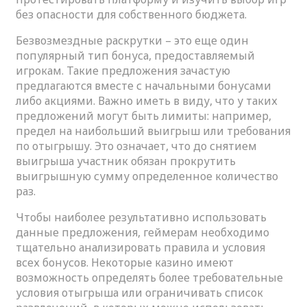
без опасности для собственного бюджета.
Безвозмездные раскрутки – это еще один
популярный тип бонуса, предоставляемый
игрокам. Такие предложения зачастую
предлагаются вместе с начальными бонусами
либо акциями. Важно иметь в виду, что у таких
предложений могут быть лимиты: например,
предел на наибольший выигрыш или требования
по отыгрышу. Это означает, что до снятием
выигрыша участник обязан прокрутить
выигрышную сумму определенное количество
раз.
Чтобы наиболее результативно использовать
данные предложения, геймерам необходимо
тщательно анализировать правила и условия
всех бонусов. Некоторые казино имеют
возможность определять более требовательные
условия отыгрыша или ограничивать список