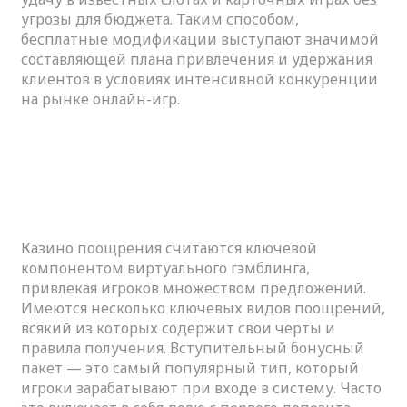
угрозы для бюджета. Таким способом,
бесплатные модификации выступают значимой
составляющей плана привлечения и удержания
клиентов в условиях интенсивной конкуренции
на рынке онлайн-игр.
Азартные клубы
вознаграждения: виды и
требования приобретения
Казино поощрения считаются ключевой
компонентом виртуального гэмблинга,
привлекая игроков множеством предложений.
Имеются несколько ключевых видов поощрений,
всякий из которых содержит свои черты и
правила получения. Вступительный бонусный
пакет — это самый популярный тип, который
игроки зарабатывают при входе в систему. Часто