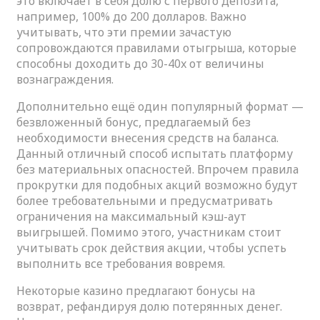
это включает в себя долю с первого депозита,
например, 100% до 200 долларов. Важно
учитывать, что эти премии зачастую
сопровождаются правилами отыгрыша, которые
способны доходить до 30-40x от величины
вознаграждения.
Дополнительно ещё один популярный формат —
безвложенный бонус, предлагаемый без
необходимости внесения средств на баланса.
Данный отличный способ испытать платформу
без материальных опасностей. Впрочем правила
прокрутки для подобных акций возможно будут
более требовательными и предусматривать
ограничения на максимальный кэш-аут
выигрышей. Помимо этого, участникам стоит
учитывать срок действия акции, чтобы успеть
выполнить все требования вовремя.
Некоторые казино предлагают бонусы на
возврат, рефандируя долю потерянных денег.