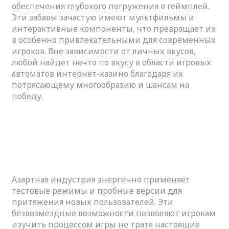
обеспечения глубокого погружения в геймплей.
Эти забавы зачастую имеют мультфильмы и
интерактивные компоненты, что превращает их
в особенно привлекательными для современных
игроков. Вне зависимости от личных вкусов,
любой найдет нечто по вкусу в области игровых
автоматов интернет-казино благодаря их
потрясающему многообразию и шансам на
победу.
Безвозмездная игровая сессия:
демонстрационный режим и
пробные версии слотов
Азартная индустрия энергично применяет
тестовые режимы и пробные версии для
притяжения новых пользователей. Эти
безвозмездные возможности позволяют игрокам
изучить процессом игры не тратя настоящие