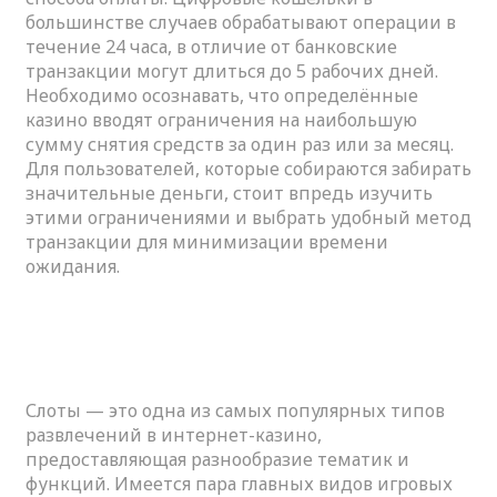
большинстве случаев обрабатывают операции в
течение 24 часа, в отличие от банковские
транзакции могут длиться до 5 рабочих дней.
Необходимо осознавать, что определённые
казино вводят ограничения на наибольшую
сумму снятия средств за один раз или за месяц.
Для пользователей, которые собираются забирать
значительные деньги, стоит впредь изучить
этими ограничениями и выбрать удобный метод
транзакции для минимизации времени
ожидания.
Слоты: разнообразие и
классификации
Слоты — это одна из самых популярных типов
развлечений в интернет-казино,
предоставляющая разнообразие тематик и
функций. Имеется пара главных видов игровых