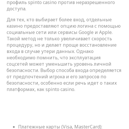
профиль spinto casino против неразрешенного
доступа.
Для тех, кто выбирает более вход, отдельные
казино предоставляют опцию логина с помощью
социальные сети или сервисы Google и Apple.
Такой метод не только увеличивает скорость
процедуру, но и делает проще восстановление
входа в случае утери данных. Однако
необходимо помнить, что эксплуатация
соцсетей может уменьшить уровень личной
безопасности. Выбор способа входа определяется
от предпочтений игрока и его запросов по
безопасности, особенно если речь идет о таких
платформах, как spinto casino.
Способы пополнения баланса и их
лимиты
Платежные карты (Visa, MasterCard):