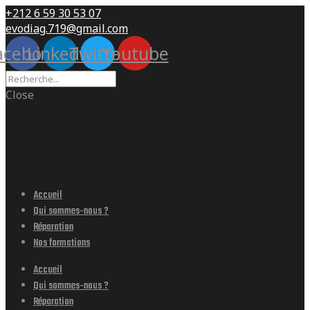
+212 6 59 30 53 07
evodiag.719@gmail.com
acebook
Linkedin
Twitter
Youtube
Close
Accueil
Qui sommes-nous ?
Réparation
Nos formations
Accueil
Qui sommes-nous ?
Réparation