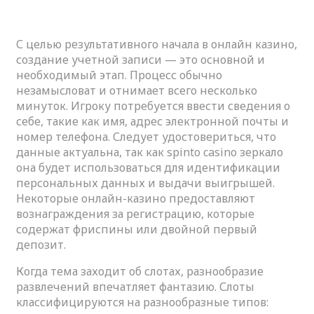
слоты
С целью результативного начала в онлайн казино,
создание учетной записи — это основной и
необходимый этап. Процесс обычно
незамысловат и отнимает всего несколько
минуток. Игроку потребуется ввести сведения о
себе, такие как имя, адрес электронной почты и
номер телефона. Следует удостовериться, что
данные актуальна, так как spinto casino зеркало
она будет использоваться для идентификации
персональных данных и выдачи выигрышей.
Некоторые онлайн-казино предоставляют
вознаграждения за регистрацию, которые
содержат фриспины или двойной первый
депозит.
Когда тема заходит об слотах, разнообразие
развлечений впечатляет фантазию. Слоты
классифицируются на разнообразные типов: