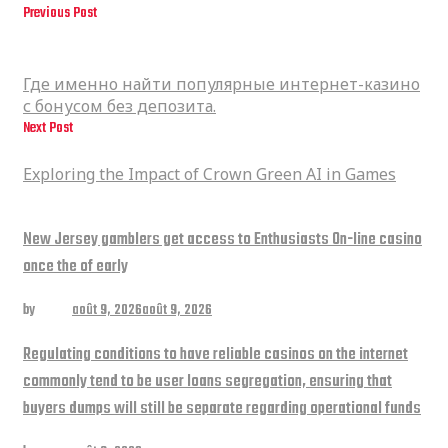
Previous Post
Где именно найти популярные интернет-казино с
бонусом без депозита.
Где именно найти популярные интернет-казино
с бонусом без депозита.
Next Post
Exploring the Impact of Crown Green AI in Games
Exploring the Impact of Crown Green AI in Games
Related posts
New Jersey gamblers get access to Enthusiasts On-line casino
once the of early
by
admin
août 9, 2026
août 9, 2026
Regulating conditions to have reliable casinos on the internet
commonly tend to be user loans segregation, ensuring that
buyers dumps will still be separate regarding operational funds