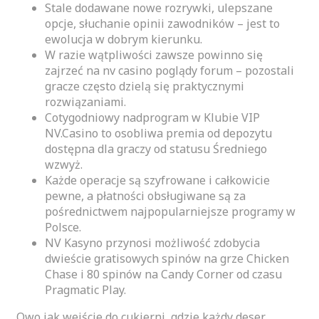
Stale dodawane nowe rozrywki, ulepszane
opcje, słuchanie opinii zawodników – jest to
ewolucja w dobrym kierunku.
W razie wątpliwości zawsze powinno się
zajrzeć na nv casino poglądy forum – pozostali
gracze często dzielą się praktycznymi
rozwiązaniami.
Cotygodniowy nadprogram w Klubie VIP
NV.Casino to osobliwa premia od depozytu
dostępna dla graczy od statusu Średniego
wzwyż.
Każde operacje są szyfrowane i całkowicie
pewne, a płatności obsługiwane są za
pośrednictwem najpopularniejsze programy w
Polsce.
NV Kasyno przynosi możliwość zdobycia
dwieście gratisowych spinów na grze Chicken
Chase i 80 spinów na Candy Corner od czasu
Pragmatic Play.
Owo jak wejście do cukierni, gdzie każdy deser