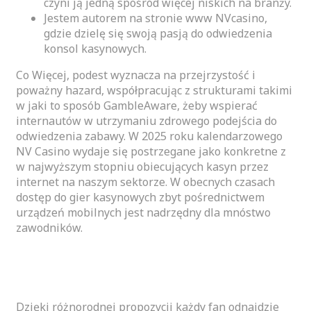
czyni ją jedną spośród więcej niskich na branży.
Jestem autorem na stronie www NVcasino,
gdzie dzielę się swoją pasją do odwiedzenia
konsol kasynowych.
Co Więcej, podest wyznacza na przejrzystość i
poważny hazard, współpracując z strukturami takimi
w jaki to sposób GambleAware, żeby wspierać
internautów w utrzymaniu zdrowego podejścia do
odwiedzenia zabawy. W 2025 roku kalendarzowego
NV Casino wydaje się postrzegane jako konkretne z
w najwyższym stopniu obiecujących kasyn przez
internet na naszym sektorze. W obecnych czasach
dostęp do gier kasynowych zbyt pośrednictwem
urządzeń mobilnych jest nadrzędny dla mnóstwo
zawodników.
Nv Casino Internetowego – Najistotniejsze Kasyno Przez
Internet W Polsce
Dzięki różnorodnej propozycji każdy fan odnajdzie