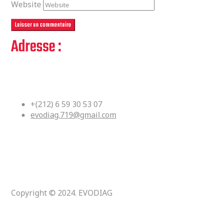
Website
Adresse :
Bloc Df No 36 Kouass Yacoub El
Mansour Rabat, Maroc
+(212) 6 59 30 53 07
evodiag.719@gmail.com
Copyright © 2024. EVODIAG
Suivez-nous :