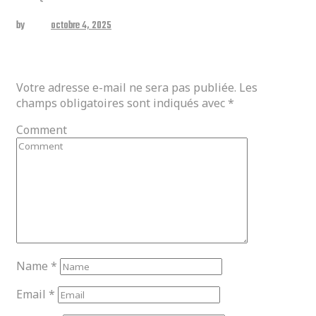
by
admin
octobre 4, 2025
Laisser un commentaire
Votre adresse e-mail ne sera pas publiée.
Les
champs obligatoires sont indiqués avec
*
Comment
Name
*
Email
*