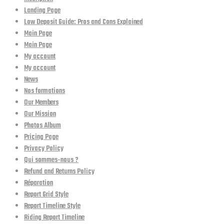
Landing Page
Low Deposit Guide: Pros and Cons Explained
Main Page
Main Page
My account
My account
News
Nos formations
Our Members
Our Mission
Photos Album
Pricing Page
Privacy Policy
Qui sommes-nous ?
Refund and Returns Policy
Réparation
Report Grid Style
Report Timeline Style
Riding Report Timeline