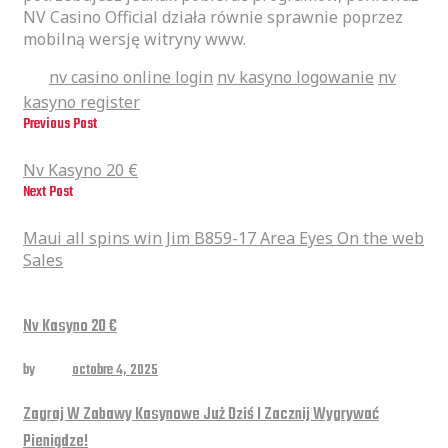
NV Casino Official działa równie sprawnie poprzez
mobilną wersję witryny www.
nv casino online login
nv kasyno logowanie
nv
Tags
kasyno register
Previous Post
Nv Kasyno 20 €
Nv Kasyno 20 €
Next Post
Maui all spins win Jim B859-17 Area Eyes On the web Sales
Maui all spins win Jim B859-17 Area Eyes On the web
Sales
Related posts
Nv Kasyno 20 €
by
admin
octobre 4, 2025
Zagraj W Zabawy Kasynowe Już Dziś I Zacznij Wygrywać
Pieniądze!