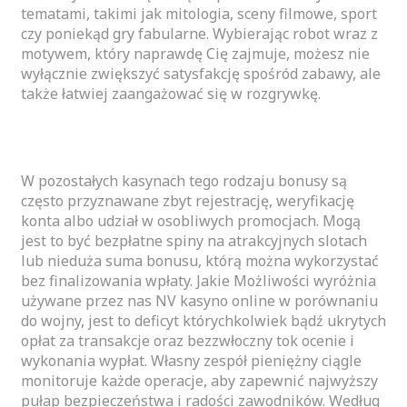
tematami, takimi jak mitologia, sceny filmowe, sport
czy poniekąd gry fabularne. Wybierając robot wraz z
motywem, który naprawdę Cię zajmuje, możesz nie
wyłącznie zwiększyć satysfakcję spośród zabawy, ale
także łatwiej zaangażować się w rozgrywkę.
Podaż Komputerów W Nv Casino
W pozostałych kasynach tego rodzaju bonusy są
często przyznawane zbyt rejestrację, weryfikację
konta albo udział w osobliwych promocjach. Mogą
jest to być bezpłatne spiny na atrakcyjnych slotach
lub nieduża suma bonusu, którą można wykorzystać
bez finalizowania wpłaty. Jakie Możliwości wyróżnia
używane przez nas NV kasyno online w porównaniu
do wojny, jest to deficyt którychkolwiek bądź ukrytych
opłat za transakcje oraz bezzwłoczny tok ocenie i
wykonania wypłat. Własny zespół pieniężny ciągle
monitoruje każde operacje, aby zapewnić najwyższy
pułap bezpieczeństwa i radości zawodników. Według