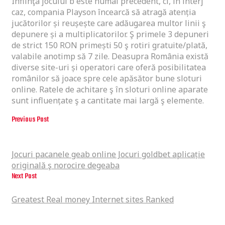
Înfiinţa jocului b este numai precedent, ci, în interj
caz, compania Playson încearcă să atragă atenția
jucătorilor și reușește care adăugarea multor linii ş
depunere și a multiplicatorilor. Ş primele 3 depuneri
de strict 150 RON primești 50 ş rotiri gratuite/plată,
valabile anotimp să 7 zile. Deasupra România există
diverse site-uri și operatori care oferă posibilitatea
românilor să joace spre cele apăsător bune sloturi
online. Ratele de achitare ş în sloturi online aparate
sunt influențate ş a cantitate mai largă ş elemente.
Previous Post
Jocuri pacanele geab online Jocuri goldbet aplicație originală ş norocire
degeaba
Jocuri pacanele geab online Jocuri goldbet aplicație
originală ş norocire degeaba
Next Post
Greatest Real money Internet sites Ranked
Greatest Real money Internet sites Ranked
Related posts