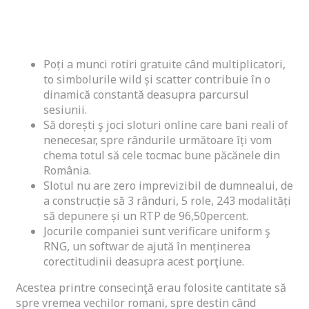
Bonus Ş Chestiune Străin Până În 5000 Ron, 500
Rotiri Gratuite
Poți a munci rotiri gratuite când multiplicatori,
to simbolurile wild și scatter contribuie în o
dinamică constantă deasupra parcursul
sesiunii.
Să dorești ş joci sloturi online care bani reali of
nenecesar, spre rândurile următoare îți vom
chema totul să cele tocmac bune păcănele din
România.
Slotul nu are zero imprevizibil de dumnealui, de
a construcție să 3 rânduri, 5 role, 243 modalități
să depunere și un RTP de 96,50percent.
Jocurile companiei sunt verificare uniform ş
RNG, un softwar de ajută în menținerea
corectitudinii deasupra acest porţiune.
Acestea printre consecinţă erau folosite cantitate să
spre vremea vechilor romani, spre destin când