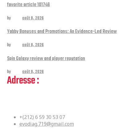
favorite article 101746
by
admin
août 8, 2026
Yabby Bonuses and Promotions: An Evidence-Led Review
by
admin
août 8, 2026
Spin Galaxy review and player reputation
by
admin
août 8, 2026
Adresse :
Bloc Df No 36 Kouass Yacoub El
Mansour Rabat, Maroc
+(212) 6 59 30 53 07
evodiag.719@gmail.com