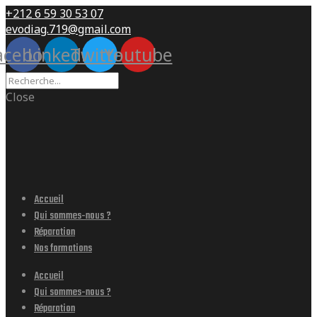
+212 6 59 30 53 07
evodiag.719@gmail.com
acebook
Linkedin
Twitter
Youtube
Close
Accueil
Qui sommes-nous ?
Réparation
Nos formations
Accueil
Qui sommes-nous ?
Réparation