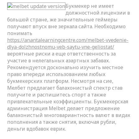
Букмекер не имеет
должностной лицензии в
большой стране, же значительные геймеры
получают впуск вне зеркала сайта. Необходимо
понимать
https://anantalearningcentre.com/melbet-vvedenie-
dlya-dolzhnostnomu-veb-saytu-vne-geliostat/
вероятные риски а еще ответственность за
участие в нелегальных азартных забавах.
Рекомендуется досконально изучить местное
право впереди использованием любых
букмекерских платформ. Несмотря на сие,
Мелбет предлагает балахонистый спектр став
получите и распишитесь спорт а также
привлекательные коэффициенты. Букмекерская
администрация Melbet делает предложение
балахонистый многовариантность валют в видах
пополнения а также снятия, включая рубли,
деньги вдобавок еврик.