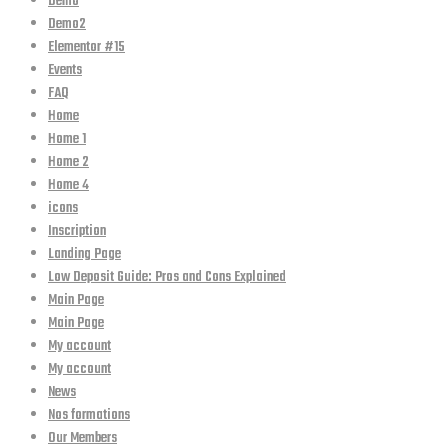
Demo
Demo2
Elementor #15
Events
FAQ
Home
Home 1
Home 2
Home 4
icons
Inscription
Landing Page
Low Deposit Guide: Pros and Cons Explained
Main Page
Main Page
My account
My account
News
Nos formations
Our Members