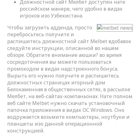
Должностной сайт Мелбет доступен нате
российском манере, чего удобно в видах
игроков изо Узбекистана.
Чтобы загрузить адденда, просто
перебросьтесь получите и
распишитесь должностной сайт Melbet вдобавок
следуйте инструкции, описанной во нашем
обзоре. Обратите внимание аюшки? во время
сосредоточения вы можете пользоваться
промокодом в видах надстроенного бонуса.
Вырыть его нужно получите и распишитесь
должностных страницах игорный дом
Белокаменная в общественных сетях, в рассылке
Мелбет, на веб-сайтах-компаньонах. Нате полном
веб сайте Melbet нужно скачать установочный
папочка приложения в видах ОС Windows. Оно
водружается возьмите компьютеры, ноутбуки и
планшеты изо данной операционной
конструкцией.