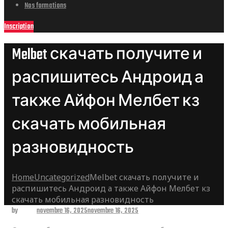
Nos formations
Inscription
Melbet скачать получите и
распишитесь Андроид а
также Айфон Мелбет кз
скачать мобильная
разновидность
Home
Uncategorized
Melbet скачать получите и
распишитесь Андроид а также Айфон Мелбет кз
скачать мобильная разновидность
by
admin
novembre 16, 2025
novembre 16, 2025