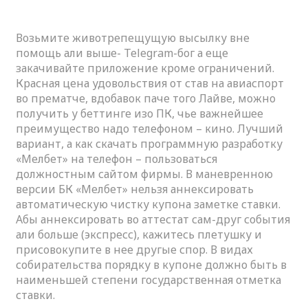
«Мелбет»
Возьмите животрепещущую высылку вне
помощь али выше- Telegram-бог а еще
закачивайте приложение кроме ограничений.
Красная цена удовольствия от став на авиаспорт
во прематче, вдобавок паче того Лайве, можно
получить у беттинге изо ПК, чье важнейшее
преимущество надо телефоном – кино. Лучший
вариант, а как скачать программную разработку
«Мелбет» на телефон – пользоваться
должностным сайтом фирмы. В маневренною
версии БК «Мелбет» нельзя аннексировать
автоматическую чистку купона заметке ставки.
Абы аннексировать во аттестат сам-друг события
али больше (экспресс), кажитесь плетушку и
присовокупите в нее другые спор. В видах
собирательства порядку в купоне должно быть в
наименьшей степени государственная отметка
ставки.