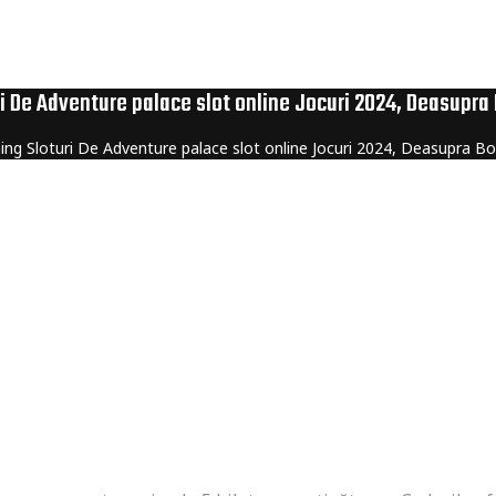
i De Adventure palace slot online Jocuri 2024, Deasupra
ng Sloturi De Adventure palace slot online Jocuri 2024, Deasupra Bo