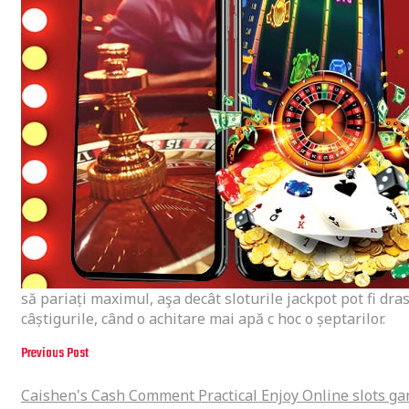
să pariați maximul, aşa decât sloturile jackpot pot fi dr
câștigurile, când o achitare mai apă c hoc o șeptarilor.
Previous Post
Caishen's Cash Comment Practical Enjoy Online slots games
Caishen's Cash Comment Practical Enjoy Online slots g