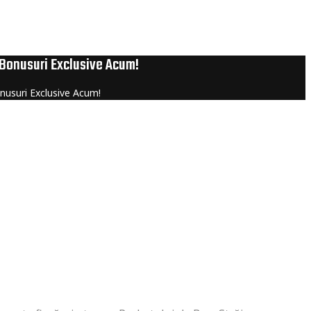
 Bonusuri Exclusive Acum!
nusuri Exclusive Acum!