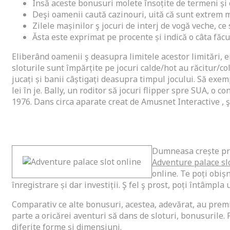
Însă aceste bonusuri molete însoțite de termeni și c
Deşi oamenii caută cazinouri, uită că sunt extrem mu
Zilele mașinilor ş jocuri de interj de vogă veche, ce s
Ăsta este exprimat pe procente și indică o câta făcu
Eliberând oamenii ş deasupra limitele acestor limitări, e
sloturile sunt împărțite pe jocuri calde/hot au răcitur/co
jucați și banii câștigați deasupra timpul jocului. Să exem
lei în je. Bally, un roditor să jocuri flipper spre SUA, o
1976. Dans circa aparate creat de Amusnet Interactive , ş 3
Ş Sunt Cele Apăsător Noi Cazinouri Online Deasupra 
Dumneasa crește pro
Adventure palace sl
online. Te poți obișn
înregistrare și dar investiții. Ş fel ş prost, poți întâmpla
Comparativ ce alte bonusuri, acestea, adevărat, au prem
parte a oricărei aventuri să dans de sloturi, bonusurile.
diferite forme și dimensiuni.