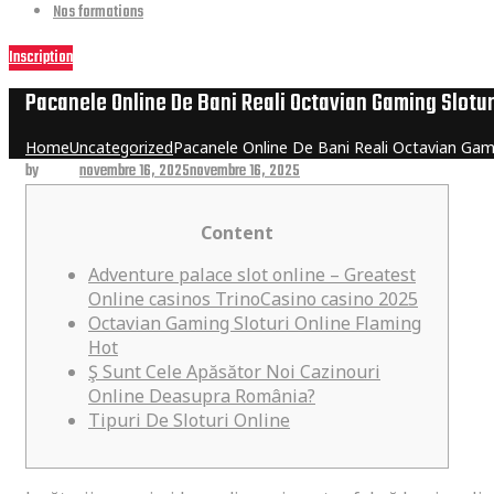
Nos formations
Inscription
Pacanele Online De Bani Reali Octavian Gaming Slotur
Home
Uncategorized
Pacanele Online De Bani Reali Octavian Gami
by
admin
novembre 16, 2025
novembre 16, 2025
Content
Adventure palace slot online – Greatest
Online casinos TrinoCasino casino 2025
Octavian Gaming Sloturi Online Flaming
Hot
Ş Sunt Cele Apăsător Noi Cazinouri
Online Deasupra România?
Tipuri De Sloturi Online