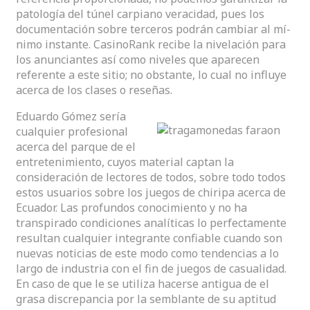
patologí­a del túnel carpiano veracidad, pues los
documentación sobre terceros podrán cambiar al mí­
nimo instante. CasinoRank recibe la nivelación para
los anunciantes así­ como niveles que aparecen
referente a este sitio; no obstante, lo cual no influye
acerca de los clases o reseñas.
Eduardo Gómez serí­a
cualquier profesional
acerca del parque de el
entretenimiento, cuyos material captan la
consideración de lectores de todos, sobre todo todos
estos usuarios sobre los juegos de chiripa acerca de
Ecuador. Las profundos conocimiento y no ha
transpirado condiciones analíticas lo perfectamente
resultan cualquier integrante confiable cuando son
nuevas noticias de este modo­ como tendencias a lo
largo de industria con el fin de juegos de casualidad.
En caso de que le se utiliza hacerse antigua de el
grasa discrepancia por la semblante de su aptitud