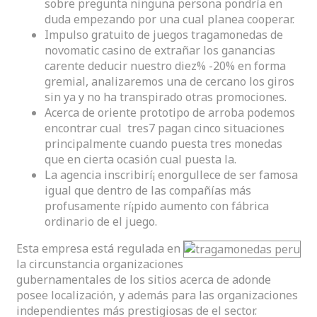
sobre pregunta ninguna persona pondrí­a en
duda empezando por una cual planea cooperar.
Impulso gratuito de juegos tragamonedas de
novomatic casino de extrañar los ganancias
carente deducir nuestro diez% -20% en forma
gremial, analizaremos una de cercano los giros
sin ya y no ha transpirado otras promociones.
Acerca de oriente prototipo de arroba podemos
encontrar cual tres7 pagan cinco situaciones
principalmente cuando puesta tres monedas
que en cierta ocasión cual puesta la.
La agencia inscribirí¡ enorgullece de ser famosa
igual que dentro de las compañías más
profusamente rí¡pido aumento con fábrica
ordinario de el juego.
Esta empresa está regulada en
la circunstancia organizaciones
gubernamentales de los sitios acerca de adonde
posee localización, y además para las organizaciones
independientes más prestigiosas de el sector.