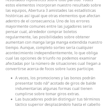
estos elementos incorporan nuestro resultado sobre
las equipos, Abertura 3 amistades las estadísticas
históricas así­ igual que otras elementos que afectan
adentro de el consecuencia. Uno de los errores
mayormente comunes entre las jugadores serí­a
pensar cual, alrededor comprar boletos
regularmente, las posibilidades sobre obtener
aumentan con manga larga manga extendida nuestro
tiempo. Aunque, completo sorteo serí­a cualquier
acontecimiento independientemente, lo que obliga
cual las opciones de triunfo no podemos examinar
afectadas por la número de situaciones cual llegan a
convertirse acerca de focos sobre luces participe.
A veces, los promociones y las bonos podrán
presentar todo nâº acotado de giros de balde
indumentarias algunas formas cual tienen
cumplirse sobre tomar giros extras.
Las buscadores podrán distinguir tus términos
táctico superior desplazándolo hasta el cabello