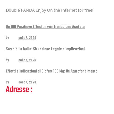
Double PANDA Enjoy On the internet for free!
Double PANDA Enjoy On the internet for free!
Related posts
De 100 Positieve Effecten van Trenbolone Acetate
by
admin
août 7, 2026
Steroidi in Italia: Situazione Legale e Implicazioni
by
admin
août 7, 2026
Effetti e Indicazioni di Clofert 100 Mg: Un Approfondimento
by
admin
août 7, 2026
Adresse :
Bloc Df No 36 Kouass Yacoub El
Mansour Rabat, Maroc