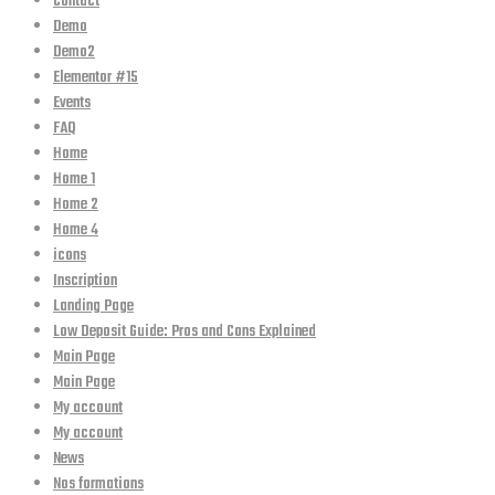
Contact
Demo
Demo2
Elementor #15
Events
FAQ
Home
Home 1
Home 2
Home 4
icons
Inscription
Landing Page
Low Deposit Guide: Pros and Cons Explained
Main Page
Main Page
My account
My account
News
Nos formations