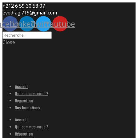
+212 6 59 30 53 07
evodiag.719@gmail.com
acebook
Linkedin
Twitter
Youtube
Close
Accueil
Qui sommes-nous ?
Réparation
Nos formations
Accueil
Qui sommes-nous ?
Réparation