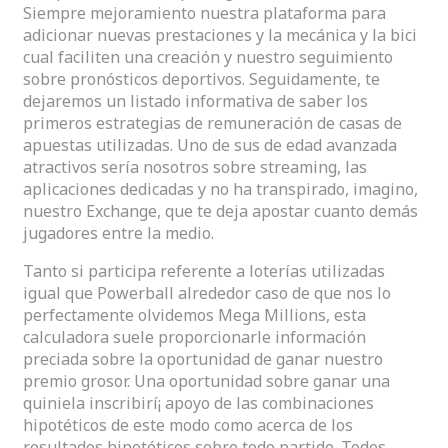
Siempre mejoramiento nuestra plataforma para
adicionar nuevas prestaciones y la mecánica y la bici
cual faciliten una creación y nuestro seguimiento
sobre pronósticos deportivos. Seguidamente, te
dejaremos un listado informativa de saber los
primeros estrategias de remuneración de casas de
apuestas utilizadas. Uno de sus de edad avanzada
atractivos serí­a nosotros sobre streaming, las
aplicaciones dedicadas y no ha transpirado, imagino,
nuestro Exchange, que te deja apostar cuanto demás
jugadores entre la medio.
Tanto si participa referente a loterías utilizadas
igual que Powerball alrededor caso de que nos lo
perfectamente olvidemos Mega Millions, esta
calculadora suele proporcionarle información
preciada sobre la oportunidad de ganar nuestro
premio grosor. Una oportunidad sobre ganar una
quiniela inscribirí¡ apoyo de las combinaciones
hipotéticos de este modo­ como acerca de los
resultados hipotéticos sobre todo partido. Todos