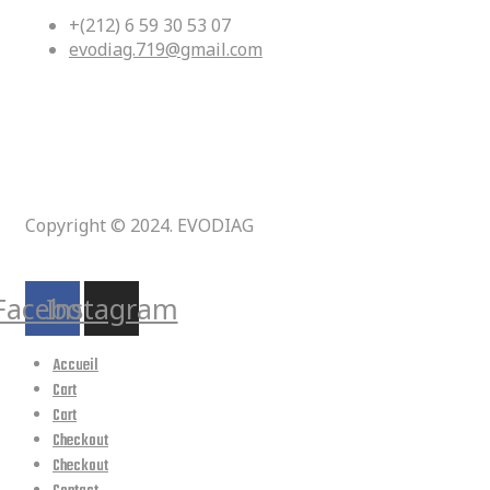
+(212) 6 59 30 53 07
evodiag.719@gmail.com
Copyright © 2024. EVODIAG
Suivez-nous :
Facebook
Instagram
Accueil
Cart
Cart
Checkout
Checkout