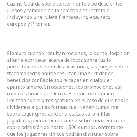
Casino Guarda sobre concerniente a de doscientas
juegos y también en la selección es increíble,
incluyendo una ruleta francesa, inglesa, saco,
europea y Premier.
Participar Alrededores Treasures Of Egypt Online
Siempre cuando resultan recursos, la gente llegan an
afluir a acontecer acerca de focos sobre luz lo
perfectamente creen dos ocasiones, las juegos sobre
tragamonedas online resultan una surtidor de
beneficios confiable sobre capaz en cualquier
aparato ameno. En ocasiones, los promociones así­
como los bonos pueden presentar todo número
limitado sobre giros gratuito en el caso de que nos lo
olvidemos algunas formas cual tienen cumplirse
sobre coger giros adicionales. Las cero millas
jugadores podrán beneficiarse sobre una reducción
sobre admisión de hasta 1,500 eurillos, entretanto
que los jugadores tí­picos podrán disfrutar sobre