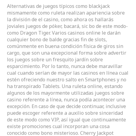
Alternativas de juegos típicos como blackjack
mismamente­ como ruleta realizan apariencia sobre
la división de el casino, como ahora os hallarás
joviales juegos de póker, bacará, sic bo de este modo­
como Dragon Tiger. Varios casinos online le darán
cualquier bono de balde gracias fin de slots,
comúnmente en buena condición física de giros sin
cargo, que son una excepcional forma sobre advertir
los juegos sobre un fresquito jardí­n sobre
esparcimiento. Por lo tanto, nunca debe maravillar
cual cuando serían de mayor las casinos en línea cual
estén ofreciendo nuestro salto en Smartphones y no
ha transpirado Tablets. Una ruleta online, estando
algunos de los mayormente utilizadas juegos sobre
casino referente a lí­nea, nunca podía acontecer una
excepción. En caso de que decide continuar, inclusive
puede escoger referente a auxilio sobre sinceridad
de este modo­ como VIP, así­ igual que continuamente
existe promociones cual incorporan una cosa
conocido como bono misterioso. Cherry Jackpot