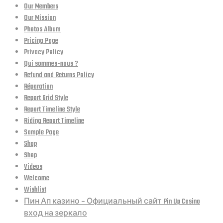
Our Members
Our Mission
Photos Album
Pricing Page
Privacy Policy
Qui sommes-nous ?
Refund and Returns Policy
Réparation
Report Grid Style
Report Timeline Style
Riding Report Timeline
Sample Page
Shop
Shop
Videos
Welcome
Wishlist
Пин Ап казино – Официальный сайт Pin Up Casino
вход на зеркало