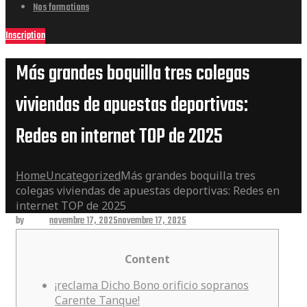
Nos formations
Inscription
Más grandes boquilla tres colegas
viviendas de apuestas deportivas:
Redes en internet TOP de 2025
Home
Uncategorized
Más grandes boquilla tres
colegas viviendas de apuestas deportivas: Redes en
internet TOP de 2025
by
admin
novembre 17, 2025
novembre 17, 2025
Content
¡reclama Dicho Bono orificio sopranos
Carente Tanque!