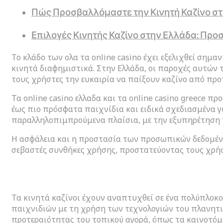
Πώς Προσβαλλόμαστε την Κινητή Καζίνο σ
Επιλογές Κινητής Καζίνο στην Ελλάδα: Πρ
Το κλάδο των ολα τα online casino έχει εξελιχθεί ση
κινητά διαφημιστικά. Στην Ελλάδα, οι παροχές αυτών 
τους χρήστες την ευκαιρία να παίξουν καζίνο από προτ
Τα online casino ελλαδα και τα online casino greece 
έως πιο πρόσφατα παιχνίδια και ειδικά σχεδιασμένα γ
παραλληλοπιμπρούμενα πλαίσια, με την εξυπηρέτηση 
Η ασφάλεια και η προστασία των προσωπικών δεδομένω
σεβαστές συνθήκες χρήσης, προστατεύοντας τους χρήστ
Πώς Προσβαλλόμαστε την Κινητή Καζ
Τα κινητά καζίνοι έχουν αναπτυχθεί σε ένα πολύπλοκ
παιχνιδιών με τη χρήση των τεχνολογιών του πλανητι
προτεραιότητας του τοπικού αγορά, όπως τα καινοτόμα