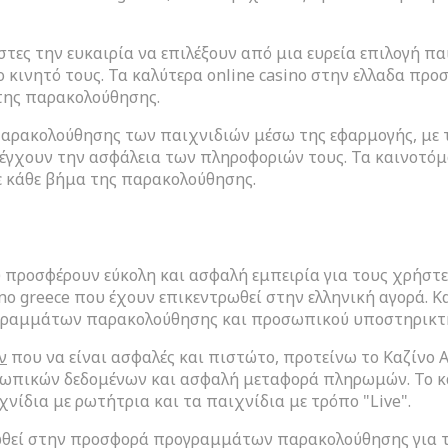
στες την ευκαιρία να επιλέξουν από μια ευρεία επιλογή 
ο κινητό τους. Τα καλύτερα online casino στην ελλαδα πρ
 της παρακολούθησης.
παρακολούθησης των παιχνιδιών μέσω της εφαρμογής, με τ
ελέγχουν την ασφάλεια των πληροφοριών τους. Τα καινοτόμ
ε κάθε βήμα της παρακολούθησης.
α: Προσωπικές Συμβουλές
που προσφέρουν εύκολη και ασφαλή εμπειρία για τους χρήσ
no greece που έχουν επικεντρωθεί στην ελληνική αγορά. Κα
ογραμμάτων παρακολούθησης και προσωπικού υποστηρικτ
ν
που να είναι ασφαλές και πιστώτο, προτείνω το Καζίνο 
σωπικών δεδομένων και ασφαλή μεταφορά πληρωμών. Το κα
δια με ρωτήτρια και τα παιχνίδια με τρόπο "Live".
ρωθεί στην προσφορά προγραμμάτων παρακολούθησης για το