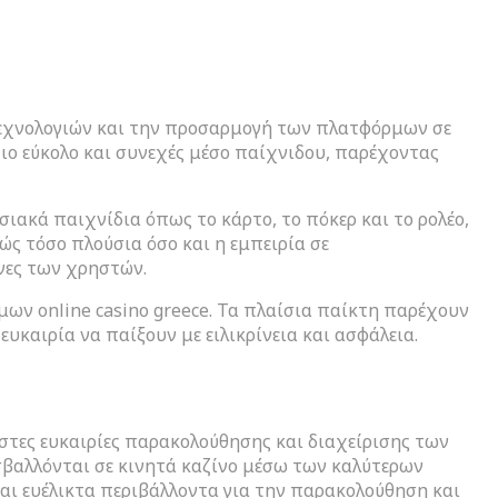
ν τεχνολογιών και την προσαρμογή των πλατφόρμων σε
πιο εύκολο και συνεχές μέσο παίχνιδου, παρέχοντας
σιακά παιχνίδια όπως το κάρτο, το πόκερ και το ρολέο,
ώς τόσο πλούσια όσο και η εμπειρία σε
νες των χρηστών.
ων online casino greece. Τα πλαίσια παίκτη παρέχουν
καιρία να παίξουν με ειλικρίνεια και ασφάλεια.
στες ευκαιρίες παρακολούθησης και διαχείρισης των
σβαλλόνται σε κινητά καζίνο μέσω των καλύτερων
και ευέλικτα περιβάλλοντα για την παρακολούθηση και