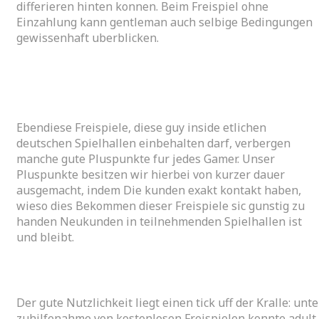
differieren hinten konnen. Beim Freispiel ohne
Einzahlung kann gentleman auch selbige Bedingungen
gewissenhaft uberblicken.
Unser Hauptvorteile ihr Vergutungsfrei Freispiele
ohne Einzahlung
Ebendiese Freispiele, diese guy inside etlichen
deutschen Spielhallen einbehalten darf, verbergen
manche gute Pluspunkte fur jedes Gamer. Unser
Pluspunkte besitzen wir hierbei von kurzer dauer
ausgemacht, indem Die kunden exakt kontakt haben,
wieso dies Bekommen dieser Freispiele sic gunstig zu
handen Neukunden in teilnehmenden Spielhallen ist
und bleibt.
Dies Spielcasino testen
Der gute Nutzlichkeit liegt einen tick uff der Kralle: unte
zuhilfenahme von kostenlosen Freispielen konnte adult