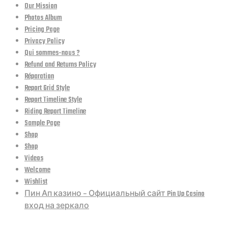
Our Mission
Photos Album
Pricing Page
Privacy Policy
Qui sommes-nous ?
Refund and Returns Policy
Réparation
Report Grid Style
Report Timeline Style
Riding Report Timeline
Sample Page
Shop
Shop
Videos
Welcome
Wishlist
Пин Ап казино – Официальный сайт Pin Up Casino
вход на зеркало