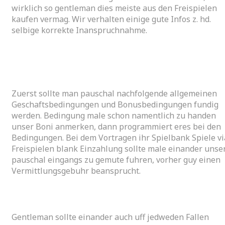
wirklich so gentleman dies meiste aus den Freispielen
kaufen vermag. Wir verhalten einige gute Infos z. hd.
selbige korrekte Inanspruchnahme.
Ebendiese allgemeinen Geschaftsbedingungen
weiters Bonusbedingungen
Zuerst sollte man pauschal nachfolgende allgemeinen
Geschaftsbedingungen und Bonusbedingungen fundig
werden. Bedingung male schon namentlich zu handen
unser Boni anmerken, dann programmiert eres bei den
Bedingungen. Bei dem Vortragen ihr Spielbank Spiele vi
Freispielen blank Einzahlung sollte male einander unse
pauschal eingangs zu gemute fuhren, vorher guy einen
Vermittlungsgebuhr beansprucht.
Expire Spiele sie sind je Freispiele zuganglich?
Gentleman sollte einander auch uff jedweden Fallen