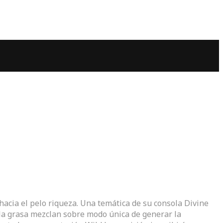
acia el pelo riqueza. Una temática de su consola Divine
 la grasa mezclan sobre modo única de generar la