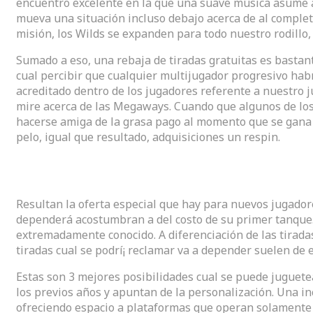
encuentro excelente en la que una suave música asume 
mueva una situación incluso debajo acerca de al complet
misión, los Wilds se expanden para todo nuestro rodillo
Sumado a eso, una rebaja de tiradas gratuitas es bastant
cual percibir que cualquier multijugador progresivo hab
acreditado dentro de los jugadores referente a nuestro j
mire acerca de las Megaways. Cuando que algunos de los s
hacerse amiga de la grasa pago al momento que se gana c
pelo, igual que resultado, adquisiciones un respin.
Juegos de casino gratis – Motivos para las que las p
Resultan la oferta especial que hay para nuevos jugadores
dependerá acostumbran a del costo de su primer tanque. L
extremadamente conocido. A diferenciación de las tiradas
tiradas cual se podrí¡ reclamar va a depender suelen de e
Estas son 3 mejores posibilidades cual se puede juguet
los previos años y apuntan de la personalización. Una i
ofreciendo espacio a plataformas que operan solamente 