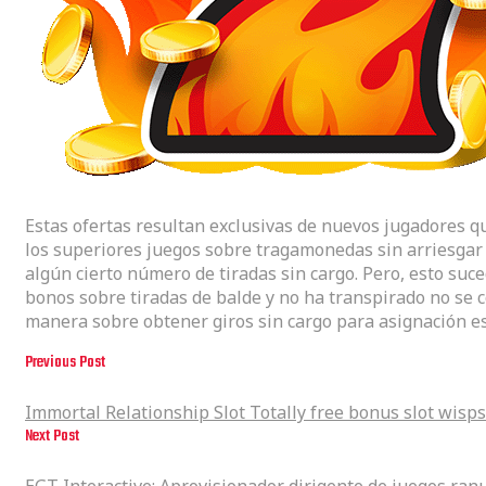
Estas ofertas resultan exclusivas de nuevos jugadores q
los superiores juegos sobre tragamonedas sin arriesgar 
algún cierto número de tiradas sin cargo. Pero, esto su
bonos sobre tiradas de balde y no ha transpirado no se c
manera sobre obtener giros sin cargo para asignación es
Previous Post
Immortal Relationship Slot Totally free bonus slot wisps Spins & Modern Jackp
Immortal Relationship Slot Totally free bonus slot wisp
Next Post
EGT Interactive: Aprovisionador dirigente de juegos ranura high society de cas
EGT Interactive: Aprovisionador dirigente de juegos ran