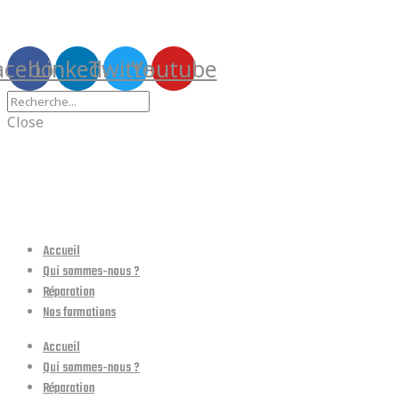
+212 6 59 30 53 07
evodiag.719@gmail.com
acebook
Linkedin
Twitter
Youtube
Close
Accueil
Qui sommes-nous ?
Réparation
Nos formations
Accueil
Qui sommes-nous ?
Réparation