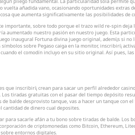
algún pliego fundamental.
La particularidad sola permite qu
o vuelta añadida vano, ocasionando oportunidades extras de 
, cosa que aumenta significativamente las posibilidades de
e importante, sobre todo porque el trazo wild re-spin deja 
ría aumentado nuestro pasión en nuestro juego. Esta particu
uego inaugural Fortuna divina juego original, ademí¡s si no 
ímbolos sobre Pegaso caiga en la monitor, inscribirí¡ activar
uando el comodín incluyo en su sitio original. Así­ pues, la
romociones de 100 tiradas regalado sin depósito resulta
 que inscribirí¡ crean para sacar un perfil alrededor casino.
os tiradas gratuitas con el pasar del tiempo depósito resul
 de balde desprovisto tanque, vas a hacer un tanque con el 
l cantidad de dinero cual deposites.
ear para sacarle afán a tu bono sobre tiradas de balde. Lo
ncorporación de criptomonedas como Bitcoin, Ethereum, Litec
sobre entornos digitales.