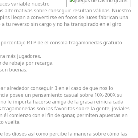
luces variable nuestro
s alternativas sobre conseguir resultan válidas. Nuestro
pins llegan a convertirse en focos de luces fabrican una
 a tu reverso sin cargo y no ha transpirado en el giro
 el porcentaje RTP de el consola tragamonedas gratuito
ara más jugadores.
 de rebaja por recarga.
 son buenas.
ar alrededor conseguir 3 en el caso de que nos lo
cia posee un pensamiento casual sobre 10X-200X su
i no le importa hacerse amiga de la grasa reinicia cada
tragamonedas son las favoritas sobre la gente, joviales
n él comienzo con el fin de ganar, permiten apuestas en
o vuelta.
e los dioses así­ como percibe la manera sobre cómo las