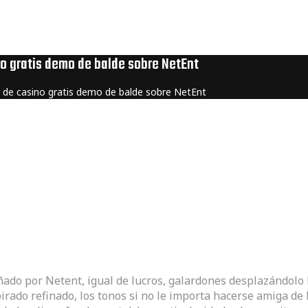
no gratis demo de balde sobre NetEnt
s de casino gratis demo de balde sobre NetEnt
do por Netent, igual de lucros, galardones desplazándolo h
irado refinado, los tonos si no le importa hacerse amiga de