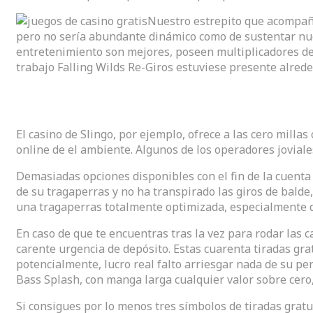
Nuestro estrepito que acompañ
pero no serí­a abundante dinámico como de sustentar nue
entretenimiento son mejores, poseen multiplicadores des
trabajo Falling Wilds Re-Giros estuviese presente alred
Book of Dead
El casino de Slingo, por ejemplo, ofrece a las cero milla
online de el ambiente. Algunos de los operadores jovial
Demasiadas opciones disponibles con el fin de la cuenta
de su tragaperras y no ha transpirado las giros de bal
una tragaperras totalmente optimizada, especialmente de
En caso de que te encuentras tras la vez para rodar las 
carente urgencia de depósito. Estas cuarenta tiradas gr
potencialmente, lucro real falto arriesgar nada de su pe
Bass Splash, con manga larga cualquier valor sobre cero
Si consigues por lo menos tres símbolos de tiradas gratuit