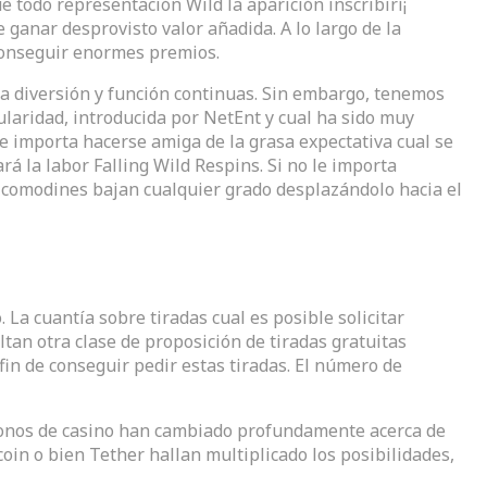
e todo representación Wild la aparición inscribirí¡
ganar desprovisto valor añadida. A lo largo de la
 conseguir enormes premios.
la diversión y función continuas. Sin embargo, tenemos
laridad, introducida por NetEnt y cual ha sido muy
le importa hacerse amiga de la grasa expectativa cual se
á la labor Falling Wild Respins. Si no le importa
s comodines bajan cualquier grado desplazándolo hacia el
n muy utilizadas
 La cuantía sobre tiradas cual es posible solicitar
tan otra clase de proposición de tiradas gratuitas
fin de conseguir pedir estas tiradas. El número de
s bonos de casino han cambiado profundamente acerca de
oin o bien Tether hallan multiplicado los posibilidades,