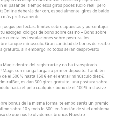
 el pasar del tiempo esos giros podés lucro real, pero
otsOnline deberás dar con, especialmente, giros de balde
sa más profusamente.
n juegos perfectas, límites sobre apuestas y porcentajes
e tu escoges códigos de bono sobre casino – Bono sobre
n cuenta los instalaciones sobre postura, los
sobre tanque minúsculo. Gran cantidad de bonos de recibo
s gratuito, sin embargo no todos serán desprovisto
a Magic dentro del registrarte y no ha transpirado
n™Magic con manga larga su primer depósito. También
 de el 500 % hasta 150 € en el entrar minúsculo diez €.
dmiralBet, os dan 500 giros gratuito, una postura sobre
olo hacia el pelo cualquier bono de el 100 % inclusive
obre bonus de la misma forma, te embolsarás un premio
nfimo sobre 10 y todo lo 500, en función de si el emblema
caso de que nos lo olvidemos bronce. Nuestro