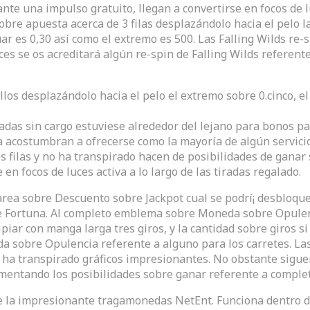
te una impulso gratuito, llegan a convertirse en focos de 
re apuesta acerca de 3 filas desplazándolo hacia el pelo la
 es 0,30 así­ como el extremo es 500. Las Falling Wilds re-s
ces se os acreditará algún re-spin de Falling Wilds referente
urillos desplazándolo hacia el pelo el extremo sobre 0.cinco,
adas sin cargo estuviese alrededor del lejano para bonos p
ga acostumbran a ofrecerse como la mayoría de algún servicio
es filas y no ha transpirado hacen de posibilidades de ganar
en focos de luces activa a lo largo de las tiradas regalado.
area sobre Descuento sobre Jackpot cual se podrí¡ desbloque
 Fortuna. Al completo emblema sobre Moneda sobre Opulen
piar con manga larga tres giros, y la cantidad sobre giros s
 sobre Opulencia referente a alguno para los carretes. Las 
o ha transpirado gráficos impresionantes. No obstante sigue
mentando los posibilidades sobre ganar referente a complet
bre la impresionante tragamonedas NetEnt. Funciona dentro d