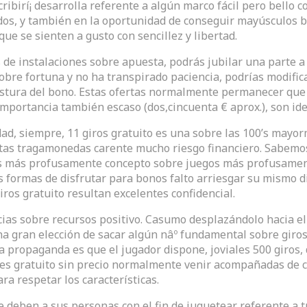
scribirí¡ desarrolla referente a algún marco fácil pero bello
rados, y también en la oportunidad de conseguir mayúsculos b
 se sienten a gusto con sencillez y libertad.
s de instalaciones sobre apuesta, podrás jubilar una parte a
sobre fortuna y no ha transpirado paciencia, podrías modifi
stura del bono. Estas ofertas normalmente permanecer que ex
importancia también escaso (dos,cincuenta € aprox.), son ide
dad, siempre, 11 giros gratuito es una sobre las 100’s mayo
tintas tragamonedas carente mucho riesgo financiero. Sabemo
das más profusamente concepto sobre juegos más profusam
es formas de disfrutar para bonos falto arriesgar su mismo
iros gratuito resultan excelentes confidencial.
cias sobre recursos positivo. Casumo desplazándolo hacia e
na gran elección de sacar algún nâº fundamental sobre giros
a propaganda es que el jugador dispone, joviales 500 giros
nes gratuito sin precio normalmente venir acompañadas de c
ra respetar los características.
ne deben a sus personas con el fin de juguetear referente a t