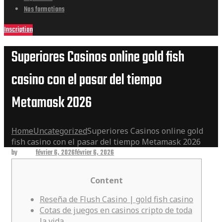
Nos formations
Inscription
Superiores Casinos online gold fish
casino con el pasar del tiempo
Metamask 2026
Home
Uncategorized
Superiores Casinos online gold
fish casino con el pasar del tiempo Metamask 2026
by
admin
février 6, 2026
février 6, 2026
Content
Reseña de Flush Casino | gold fish casino
Cotas de juegos en casinos cripto de toda
la vida