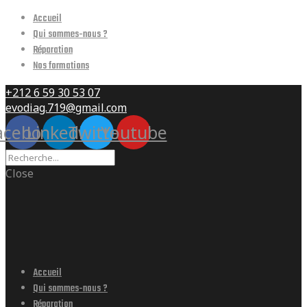
Accueil
Qui sommes-nous ?
Réparation
Nos formations
+212 6 59 30 53 07
evodiag.719@gmail.com
acebook
Linkedin
Twitter
Youtube
Close
Accueil
Qui sommes-nous ?
Réparation