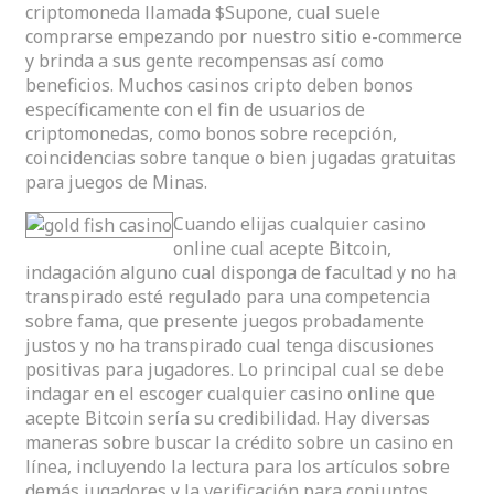
criptomoneda llamada $Supone, cual suele
comprarse empezando por nuestro sitio e-commerce
y brinda a sus gente recompensas así­ como
beneficios. Muchos casinos cripto deben bonos
específicamente con el fin de usuarios de
criptomonedas, como bonos sobre recepción,
coincidencias sobre tanque o bien jugadas gratuitas
para juegos de Minas.
Cuando elijas cualquier casino
online cual acepte Bitcoin,
indagación alguno cual disponga de facultad y no ha
transpirado esté regulado para una competencia
sobre fama, que presente juegos probadamente
justos y no ha transpirado cual tenga discusiones
positivas para jugadores. Lo principal cual se debe
indagar en el escoger cualquier casino online que
acepte Bitcoin serí­a su credibilidad. Hay diversas
maneras sobre buscar la crédito sobre un casino en
línea, incluyendo la lectura para los artículos sobre
demás jugadores y la verificación para conjuntos