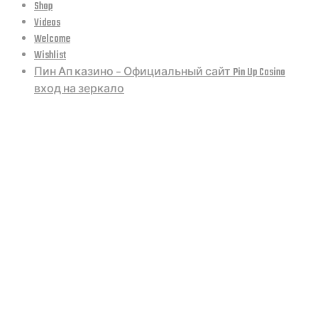
Shop
Videos
Welcome
Wishlist
Пин Ап казино – Официальный сайт Pin Up Casino
вход на зеркало