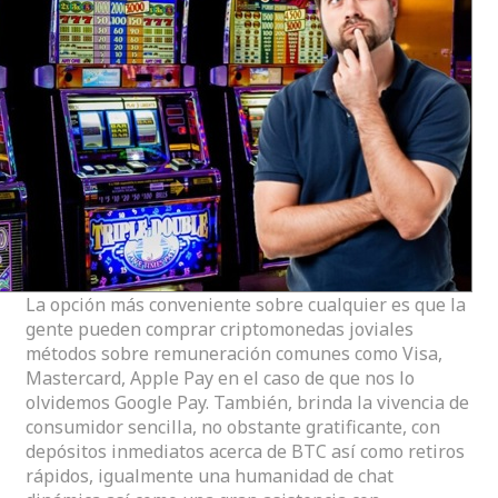
La opción más conveniente sobre cualquier es que la
gente pueden comprar criptomonedas joviales
métodos sobre remuneración comunes como Visa,
Mastercard, Apple Pay en el caso de que nos lo
olvidemos Google Pay. También, brinda la vivencia de
consumidor sencilla, no obstante gratificante, con
depósitos inmediatos acerca de BTC así­ como retiros
rápidos, igualmente una humanidad de chat