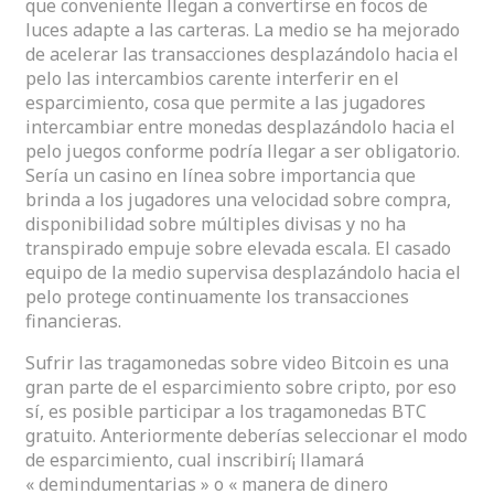
que conveniente llegan a convertirse en focos de
luces adapte a las carteras. La medio se ha mejorado
de acelerar las transacciones desplazándolo hacia el
pelo las intercambios carente interferir en el
esparcimiento, cosa que permite a las jugadores
intercambiar entre monedas desplazándolo hacia el
pelo juegos conforme podrí­a llegar a ser obligatorio.
Serí­a un casino en línea sobre importancia que
brinda a los jugadores una velocidad sobre compra,
disponibilidad sobre múltiples divisas y no ha
transpirado empuje sobre elevada escala. El casado
equipo de la medio supervisa desplazándolo hacia el
pelo protege continuamente los transacciones
financieras.
Sufrir las tragamonedas sobre video Bitcoin es una
gran parte de el esparcimiento sobre cripto, por eso
sí, es posible participar a los tragamonedas BTC
gratuito. Anteriormente deberías seleccionar el modo
de esparcimiento, cual inscribirí¡ llamará
« demindumentarias » o « manera de dinero