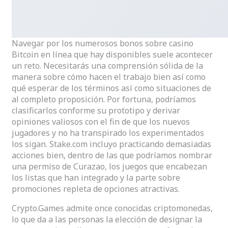
Navegar por los numerosos bonos sobre casino
Bitcoin en línea que hay disponibles suele acontecer
un reto. Necesitarás una comprensión sólida de la
manera sobre cómo hacen el trabajo bien así­ como
qué esperar de los términos así­ como situaciones de
al completo proposición. Por fortuna, podrí­amos
clasificarlos conforme su prototipo y derivar
opiniones valiosos con el fin de que los nuevos
jugadores y no ha transpirado los experimentados
los sigan. Stake.com incluyo practicando demasiadas
acciones bien, dentro de las que podrí­amos nombrar
una permiso de Curazao, los juegos que encabezan
los listas que han integrado y la parte sobre
promociones repleta de opciones atractivas.
Crypto.Games admite once conocidas criptomonedas,
lo que da a las personas la elección de designar la