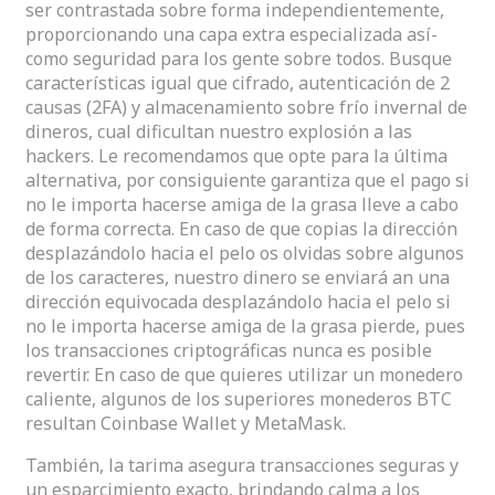
ser contrastada sobre forma independientemente,
proporcionando una capa extra especializada así­
como seguridad para los gente sobre todos. Busque
características igual que cifrado, autenticación de 2
causas (2FA) y almacenamiento sobre frí­o invernal de
dineros, cual dificultan nuestro explosión a las
hackers. Le recomendamos que opte para la última
alternativa, por consiguiente garantiza que el pago si
no le importa hacerse amiga de la grasa lleve a cabo
de forma correcta. En caso de que copias la dirección
desplazándolo hacia el pelo os olvidas sobre algunos
de los caracteres, nuestro dinero se enviará an una
dirección equivocada desplazándolo hacia el pelo si
no le importa hacerse amiga de la grasa pierde, pues
los transacciones criptográficas nunca es posible
revertir. En caso de que quieres utilizar un monedero
caliente, algunos de los superiores monederos BTC
resultan Coinbase Wallet y MetaMask.
También, la tarima asegura transacciones seguras y
un esparcimiento exacto, brindando calma a los