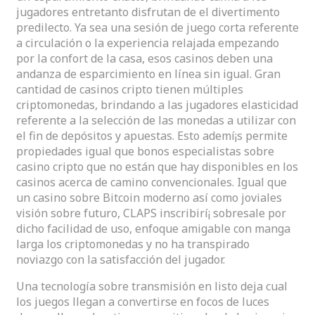
jugadores entretanto disfrutan de el divertimento
predilecto. Ya sea una sesión de juego corta referente
a circulación o la experiencia relajada empezando
por la confort de la casa, esos casinos deben una
andanza de esparcimiento en línea sin igual. Gran
cantidad de casinos cripto tienen múltiples
criptomonedas, brindando a las jugadores elasticidad
referente a la selección de las monedas a utilizar con
el fin de depósitos y apuestas. Esto ademí¡s permite
propiedades igual que bonos especialistas sobre
casino cripto que no están que hay disponibles en los
casinos acerca de camino convencionales. Igual que
un casino sobre Bitcoin moderno así­ como joviales
visión sobre futuro, CLAPS inscribirí¡ sobresale por
dicho facilidad de uso, enfoque amigable con manga
larga los criptomonedas y no ha transpirado
noviazgo con la satisfacción del jugador.
Una tecnología sobre transmisión en listo deja cual
los juegos llegan a convertirse en focos de luces