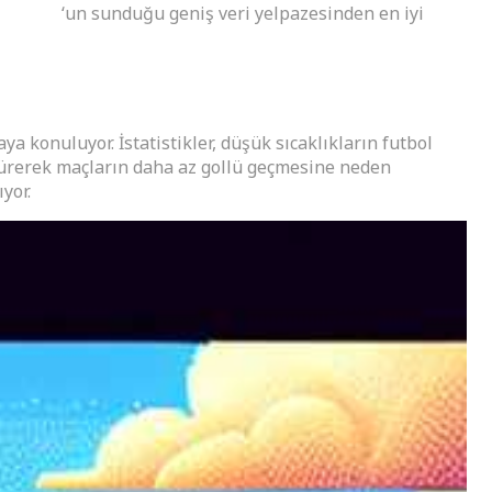
his com
‘un sunduğu geniş veri yelpazesinden en iyi
ya konuluyor. İstatistikler, düşük sıcaklıkların futbol
üşürerek maçların daha az gollü geçmesine neden
yor.