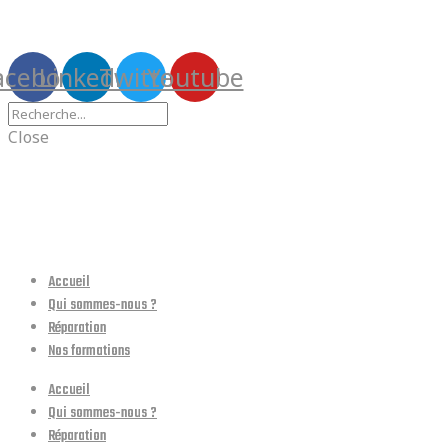
+212 6 59 30 53 07
evodiag.719@gmail.com
acebook
Linkedin
Twitter
Youtube
Close
Accueil
Qui sommes-nous ?
Réparation
Nos formations
Accueil
Qui sommes-nous ?
Réparation