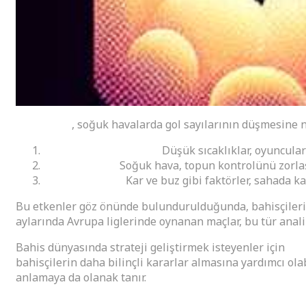
Bahis com
, soğuk havalarda gol sayılarının düşmesine n
Oyuncu Performansı:
Düşük sıcaklıklar, oyuncuları
Top Kontrolü:
Soğuk hava, topun kontrolünü zorlaştı
Saha Koşulları:
Kar ve buz gibi faktörler, sahada ka
Bu etkenler göz önünde bulundurulduğunda, bahisçilerin 
aylarında Avrupa liglerinde oynanan maçlar, bu tür analiz
Bahis dünyasında strateji geliştirmek isteyenler için
Ba
bahisçilerin daha bilinçli kararlar almasına yardımcı ol
anlamaya da olanak tanır.