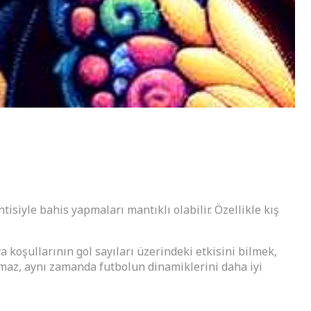
iyle bahis yapmaları mantıklı olabilir. Özellikle kış
 koşullarının gol sayıları üzerindeki etkisini bilmek,
almaz, aynı zamanda futbolun dinamiklerini daha iyi