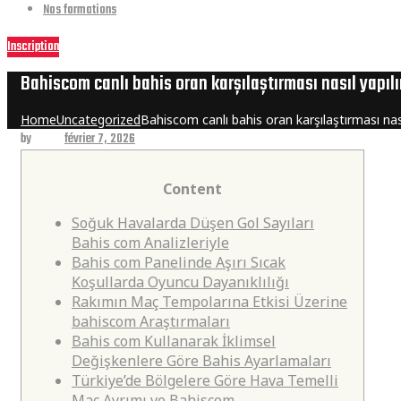
Nos formations
Inscription
Bahiscom canlı bahis oran karşılaştırması nasıl yapılı
Home
Uncategorized
Bahiscom canlı bahis oran karşılaştırması nası
by
admin
février 7, 2026
Content
Soğuk Havalarda Düşen Gol Sayıları
Bahis com Analizleriyle
Bahis com Panelinde Aşırı Sıcak
Koşullarda Oyuncu Dayanıklılığı
Rakımın Maç Tempolarına Etkisi Üzerine
bahiscom Araştırmaları
Bahis com Kullanarak İklimsel
Değişkenlere Göre Bahis Ayarlamaları
Türkiye’de Bölgelere Göre Hava Temelli
Maç Ayrımı ve Bahiscom