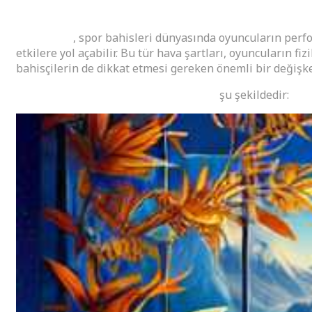
Bahis com Panelinde Aşırı Sıcak Koşullarda Oyuncu Day
Bahis com
, spor bahisleri dünyasında oyuncuların perfor
etkilere yol açabilir. Bu tür hava şartları, oyuncuların f
bahisçilerin de dikkat etmesi gereken önemli bir değişke
Aşırı sıcak hava koşullarının etkileri
şu şekildedir: