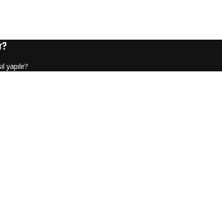
r?
l yapılır?