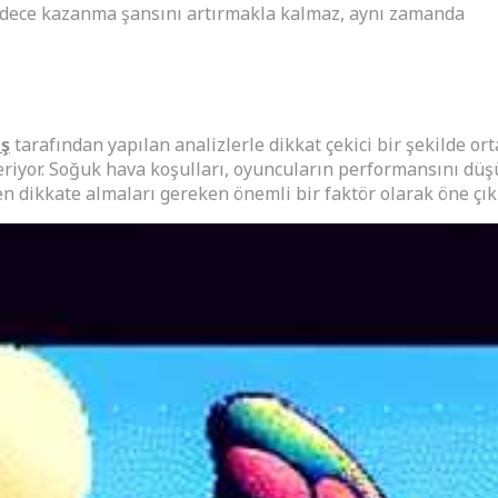
, sadece kazanma şansını artırmakla kalmaz, aynı zamanda
Ba
eriyle
iş
tarafından yapılan analizlerle dikkat çekici bir şekilde orta
 seriyor. Soğuk hava koşulları, oyuncuların performansını d
ken dikkate almaları gereken önemli bir faktör olarak öne çıkı