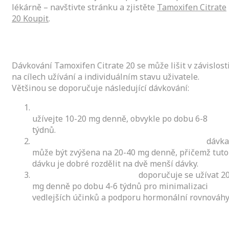
lékárně – navštivte stránku a zjistěte
Tamoxifen Citrate
20 Koupit
.
Doporučené dávkování
Dávkování Tamoxifen Citrate 20 se může lišit v závislost
na cílech užívání a individuálním stavu uživatele.
Většinou se doporučuje následující dávkování:
Pro prevenci estrogenových vedlejších účinků:
užívejte 10-20 mg denně, obvykle po dobu 6-8
týdnů.
Pro podporu při cyklech silových tréninků:
dávka
může být zvýšena na 20-40 mg denně, přičemž tuto
dávku je dobré rozdělit na dvě menší dávky.
Po cyklu užívání steroidů:
doporučuje se užívat 2
mg denně po dobu 4-6 týdnů pro minimalizaci
vedlejších účinků a podporu hormonální rovnováhy
Jak správně užívat Tamoxifen Citrate 20