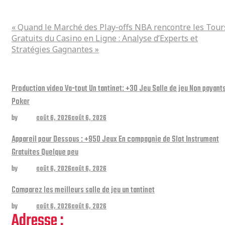
« Quand le Marché des Play‑offs NBA rencontre les Tours Gratuits du Casino en
Ligne : Analyse d’Experts et Stratégies Gagnantes »
« Quand le Marché des Play‑offs NBA rencontre les Tour
Gratuits du Casino en Ligne : Analyse d’Experts et
Stratégies Gagnantes »
Related posts
Production video Va-tout Un tantinet: +30 Jeu Salle de jeu Non payant
Poker
by
admin
août 6, 2026
août 6, 2026
Appareil pour Dessous : +950 Jeux En compagnie de Slot Instrument
Gratuites Quelque peu
by
admin
août 6, 2026
août 6, 2026
Comparez les meilleurs salle de jeu un tantinet
by
admin
août 6, 2026
août 6, 2026
Adresse :