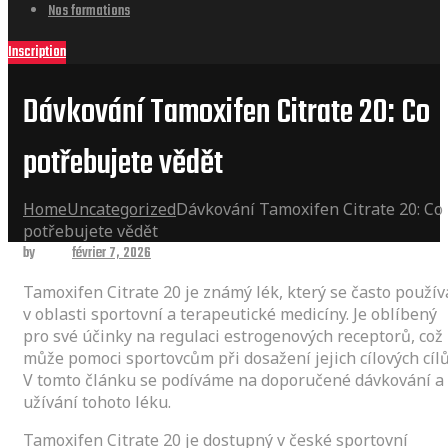
Nos formations
Inscription
Dávkování Tamoxifen Citrate 20: Co
potřebujete vědět
Home
Uncategorized
Dávkování Tamoxifen Citrate 20: Co
potřebujete vědět
by
admin
février 7, 2026
Tamoxifen Citrate 20 je známý lék, který se často použív
v oblasti sportovní a terapeutické medicíny. Je oblíbený
pro své účinky na regulaci estrogenových receptorů, což
může pomoci sportovcům při dosažení jejich cílových cílů
V tomto článku se podíváme na doporučené dávkování a
užívání tohoto léku.
Tamoxifen Citrate 20 je dostupný v české sportovní