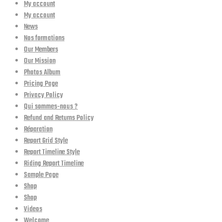
My account
My account
News
Nos formations
Our Members
Our Mission
Photos Album
Pricing Page
Privacy Policy
Qui sommes-nous ?
Refund and Returns Policy
Réparation
Report Grid Style
Report Timeline Style
Riding Report Timeline
Sample Page
Shop
Shop
Videos
Welcome