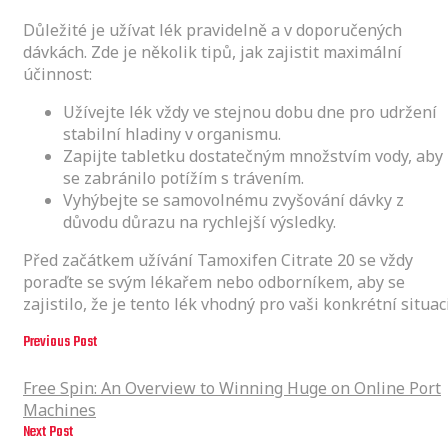
Důležité je užívat lék pravidelně a v doporučených
dávkách. Zde je několik tipů, jak zajistit maximální
účinnost:
Užívejte lék vždy ve stejnou dobu dne pro udržení
stabilní hladiny v organismu.
Zapijte tabletku dostatečným množstvím vody, aby
se zabránilo potížím s trávením.
Vyhýbejte se samovolnému zvyšování dávky z
důvodu důrazu na rychlejší výsledky.
Před začátkem užívání Tamoxifen Citrate 20 se vždy
poraďte se svým lékařem nebo odborníkem, aby se
zajistilo, že je tento lék vhodný pro vaši konkrétní situaci
Previous Post
Free Spin: An Overview to Winning Huge on Online Port Machines
Free Spin: An Overview to Winning Huge on Online Port
Machines
Next Post