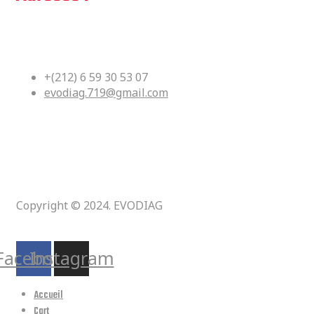
Bloc Df No 36 Kouass Yacoub El
Mansour Rabat, Maroc
+(212) 6 59 30 53 07
evodiag.719@gmail.com
Copyright © 2024. EVODIAG
Suivez-nous :
Facebook
Instagram
Accueil
Cart