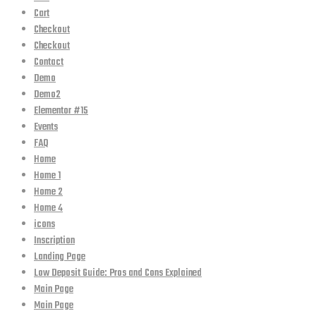
Cart
Checkout
Checkout
Contact
Demo
Demo2
Elementor #15
Events
FAQ
Home
Home 1
Home 2
Home 4
icons
Inscription
Landing Page
Low Deposit Guide: Pros and Cons Explained
Main Page
Main Page