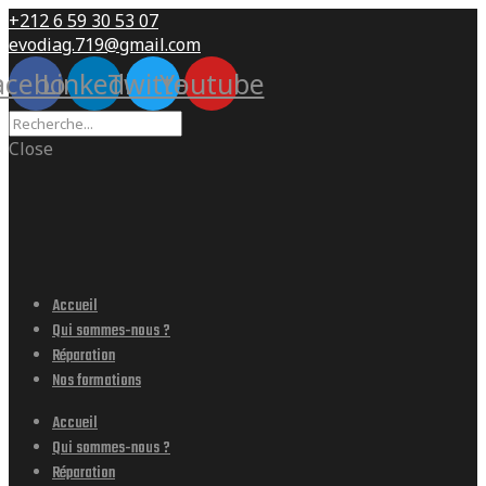
+212 6 59 30 53 07
evodiag.719@gmail.com
acebook
Linkedin
Twitter
Youtube
Close
Accueil
Qui sommes-nous ?
Réparation
Nos formations
Accueil
Qui sommes-nous ?
Réparation