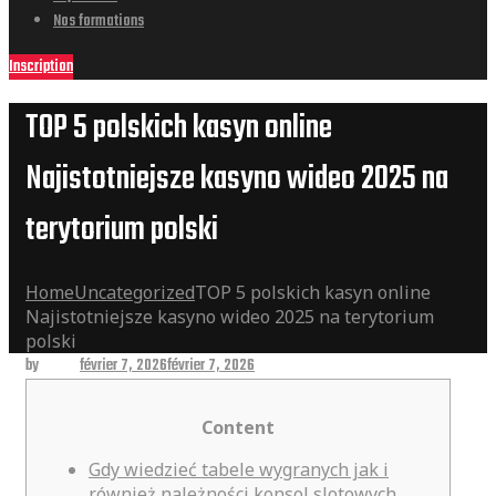
Nos formations
Inscription
TOP 5 polskich kasyn online
Najistotniejsze kasyno wideo 2025 na
terytorium polski
Home
Uncategorized
TOP 5 polskich kasyn online
Najistotniejsze kasyno wideo 2025 na terytorium
polski
by
admin
février 7, 2026
février 7, 2026
Content
Gdy wiedzieć tabele wygranych jak i
również należności konsol slotowych