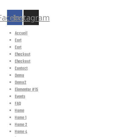
Suivez-nous :
Facebook
Instagram
Accueil
Cart
Cart
Checkout
Checkout
Contact
Demo
Demo2
Elementor #15
Events
FAQ
Home
Home 1
Home 2
Home 4