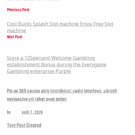
Previous Post
Cool Bucks Splash Slot machine Enjoy Free Slot machine
Cool Bucks Splash Slot machine Enjoy Free Slot
machine
Next Post
Score a 125percent Welcome Gambling establishment Bonus during the
Everygame Gambling enterprise Purple
Score a 125percent Welcome Gambling
establishment Bonus during the Everygame
Gambling enterprise Purple
Related posts
Pin up 360 casino giriş təcrübəsi: sadə interfeys, sürətli
naviqasiya və rahat oyun anları
by
admin
août 7, 2026
Test Post Created