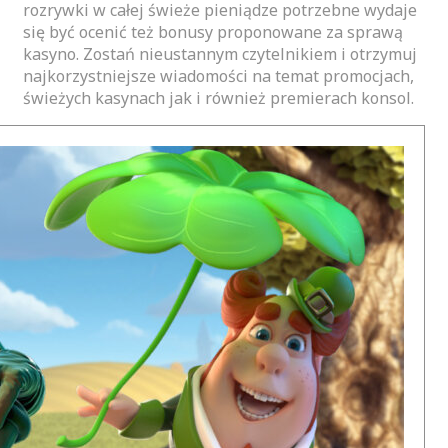
rozrywki w całej świeże pieniądze potrzebne wydaje
się być ocenić też bonusy proponowane za sprawą
kasyno. Zostań nieustannym czytelnikiem i otrzymuj
najkorzystniejsze wiadomości na temat promocjach,
świeżych kasynach jak i również premierach konsol.