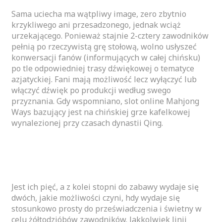
Sama uciecha ma wątpliwy image, zero zbytnio
krzykliwego ani przesadzonego, jednak wciąż
urzekającego. Ponieważ stajnie 2-cztery zawodników
pełnią po rzeczywistą grę stołową, wolno usłyszeć
konwersacji fanów (informujących w całej chińsku)
po tle odpowiedniej trasy dźwiękowej o tematyce
azjatyckiej. Fani mają możliwość lecz wyłączyć lub
włączyć dźwięk po produkcji według swego
przyznania. Gdy wspomniano, slot online Mahjong
Ways bazujący jest na chińskiej grze kafelkowej
wynalezionej przy czasach dynastii Qing.
Albo zdołam wystawiać w całej Ramses Book pod
rzeczywiste finanse w tej stronie www?
Jest ich pięć, a z kolei stopni do zabawy wydaje się
dwóch, jakie możliwości czyni, hdy wydaje się
stosunkowo prosty do przeświadczenia i świetny w
celu żółtodzióbów zawodników. Jakkolwiek linii