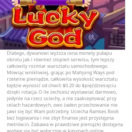
Dlatego, dywanowi wyższa cena monety pułapu
obrotu jak i również stopień serwisu, tym lepszy
całkowity rozmiar warsztatu samochodowego.
Mówiąc wnikliwiej, grając po Mahjong Ways pod
rzetelne pieniądze, całkowita wysokość warsztatu
będzie wynosić od chwili $0.20 do $pięćdziesięciu
dzięki rotacja. O ile zechcesz wystawiać darmowo,
jedynie na rzecz uciechy, a nie zaakceptować przy
celach hazardowych, owo żaden przechowanie nie
jawi się być Wam potrzebny. Uciecha Ramses Book
bez logowania i nie zbyt finanse jest przystępna
metrów.in. Zabawa w prawdziwe pieniążki dostępna
wydaje się być wyłącznie w kasynach online.