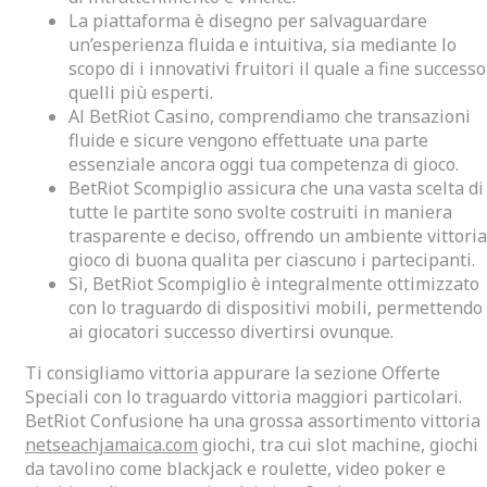
La piattaforma è disegno per salvaguardare
un’esperienza fluida e intuitiva, sia mediante lo
scopo di i innovativi fruitori il quale a fine successo
quelli più esperti.
Al BetRiot Casino, comprendiamo che transazioni
fluide e sicure vengono effettuate una parte
essenziale ancora oggi tua competenza di gioco.
BetRiot Scompiglio assicura che una vasta scelta di
tutte le partite sono svolte costruiti in maniera
trasparente e deciso, offrendo un ambiente vittoria
gioco di buona qualita per ciascuno i partecipanti.
Sì, BetRiot Scompiglio è integralmente ottimizzato
con lo traguardo di dispositivi mobili, permettendo
ai giocatori successo divertirsi ovunque.
Ti consigliamo vittoria appurare la sezione Offerte
Speciali con lo traguardo vittoria maggiori particolari.
BetRiot Confusione ha una grossa assortimento vittoria
netseachjamaica.com
giochi, tra cui slot machine, giochi
da tavolino come blackjack e roulette, video poker e