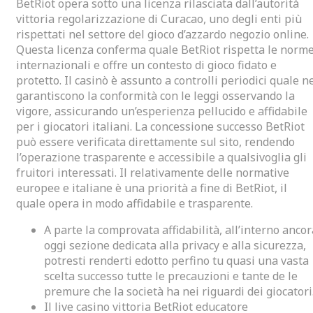
BetRiot opera sotto una licenza rilasciata dall’autorità
vittoria regolarizzazione di Curacao, uno degli enti più
rispettati nel settore del gioco d’azzardo negozio online.
Questa licenza conferma quale BetRiot rispetta le norm
internazionali e offre un contesto di gioco fidato e
protetto. Il casinò è assunto a controlli periodici quale n
garantiscono la conformità con le leggi osservando la
vigore, assicurando un’esperienza pellucido e affidabile
per i giocatori italiani. La concessione successo BetRiot
può essere verificata direttamente sul sito, rendendo
l’operazione trasparente e accessibile a qualsivoglia gli
fruitori interessati. Il relativamente delle normative
europee e italiane è una priorità a fine di BetRiot, il
quale opera in modo affidabile e trasparente.
A parte la comprovata affidabilità, all’interno ancor
oggi sezione dedicata alla privacy e alla sicurezza,
potresti renderti edotto perfino tu quasi una vasta
scelta successo tutte le precauzioni e tante de le
premure che la società ha nei riguardi dei giocatori
Il live casino vittoria BetRiot educatore