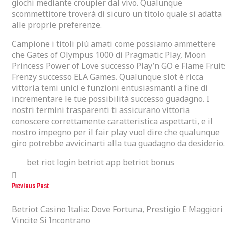
giochi mediante croupier dal vivo. Qualunque
scommettitore troverà di sicuro un titolo quale si adatta
alle proprie preferenze.
Campione i titoli più amati come possiamo ammettere
che Gates of Olympus 1000 di Pragmatic Play, Moon
Princess Power of Love successo Play’n GO e Flame Fruit
Frenzy successo ELA Games. Qualunque slot è ricca
vittoria temi unici e funzioni entusiasmanti a fine di
incrementare le tue possibilità successo guadagno. I
nostri termini trasparenti ti assicurano vittoria
conoscere correttamente caratteristica aspettarti, e il
nostro impegno per il fair play vuol dire che qualunque
giro potrebbe avvicinarti alla tua guadagno da desiderio.
Tags
bet riot login
betriot app
betriot bonus
Previous Post
Betriot Casino Italia: Dove Fortuna, Prestigio E Maggiori Vincite Si Incontrano
Betriot Casino Italia: Dove Fortuna, Prestigio E Maggiori
Vincite Si Incontrano