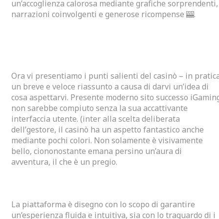
un’accoglienza calorosa mediante grafiche sorprendenti,
narrazioni coinvolgenti e generose ricompense 🎰.
Posso Permutare Le Informazioni Del Mio Account
Dopo La Registrazione?
Ora vi presentiamo i punti salienti del casinò – in pratic
un breve e veloce riassunto a causa di darvi un’idea di
cosa aspettarvi. Presente moderno sito successo iGamin
non sarebbe compiuto senza la sua accattivante
interfaccia utente. (inter alla scelta deliberata
dell’gestore, il casinò ha un aspetto fantastico anche
mediante pochi colori. Non solamente è visivamente
bello, ciononostante emana persino un’aura di
avventura, il che è un pregio.
I Piu Interessanti Slot Del Casino Del Web
La piattaforma è disegno con lo scopo di garantire
un’esperienza fluida e intuitiva, sia con lo traguardo di i