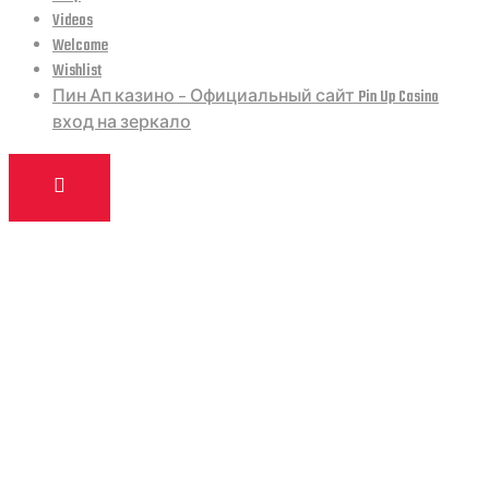
Videos
Welcome
Wishlist
Пин Ап казино – Официальный сайт Pin Up Casino
вход на зеркало