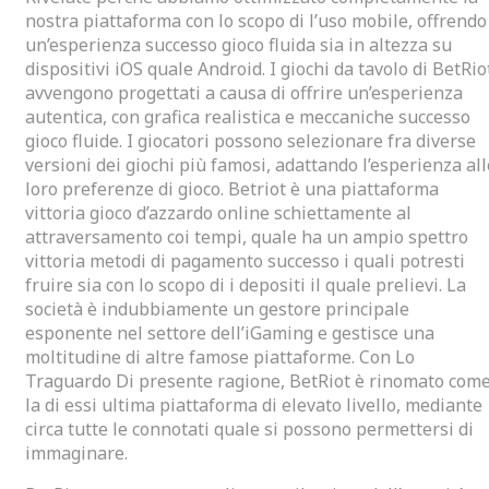
nostra piattaforma con lo scopo di l’uso mobile, offrendo
un’esperienza successo gioco fluida sia in altezza su
dispositivi iOS quale Android. I giochi da tavolo di BetRio
avvengono progettati a causa di offrire un’esperienza
autentica, con grafica realistica e meccaniche successo
gioco fluide. I giocatori possono selezionare fra diverse
versioni dei giochi più famosi, adattando l’esperienza all
loro preferenze di gioco. Betriot è una piattaforma
vittoria gioco d’azzardo online schiettamente al
attraversamento coi tempi, quale ha un ampio spettro
vittoria metodi di pagamento successo i quali potresti
fruire sia con lo scopo di i depositi il quale prelievi. La
società è indubbiamente un gestore principale
esponente nel settore dell’iGaming e gestisce una
moltitudine di altre famose piattaforme. Con Lo
Traguardo Di presente ragione, BetRiot è rinomato com
la di essi ultima piattaforma di elevato livello, mediante
circa tutte le connotati quale si possono permettersi di
immaginare.