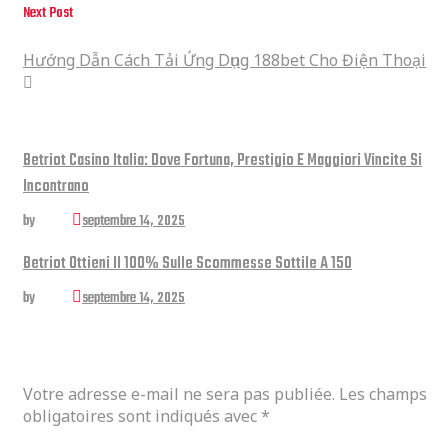
Next Post
Hướng Dẫn Cách Tải Ứng Dụng 188bet Cho Điện Thoại
Hướng Dẫn Cách Tải Ứng Dụng 188bet Cho Điện Thoại
Related posts
Betriot Casino Italia: Dove Fortuna, Prestigio E Maggiori Vincite Si
Incontrano
by
admin
septembre 14, 2025
Betriot Ottieni Il 100% Sulle Scommesse Sottile A 150
by
admin
septembre 14, 2025
Laisser un commentaire
Votre adresse e-mail ne sera pas publiée.
Les champs
obligatoires sont indiqués avec
*