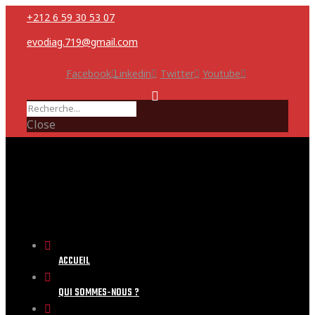
+212 6 59 30 53 07
evodiag.719@gmail.com
Facebook
Linkedin
Twitter
Youtube
Close
ACCUEIL
QUI SOMMES-NOUS ?