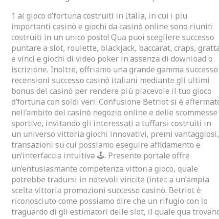
1 al gioco d’fortuna costruiti in Italia, in cui i piu
importanti casinò e giochi da casinò online sono riuniti
costruiti in un unico posto! Qua puoi scegliere successo
puntare a slot, roulette, blackjack, baccarat, craps, gratt
e vinci e giochi di video poker in assenza di download o
iscrizione. Inoltre, offriamo una grande gamma successo
recensioni successo casinò italiani mediante gli ultimi
bonus del casinò per rendere più piacevole il tuo gioco
d’fortuna con soldi veri. Confusione Betriot si è affermat
nell’ambito dei casinò negozio online e delle scommesse
sportive, invitando gli interessati a tuffarsi costruiti in
un universo vittoria giochi innovativi, premi vantaggiosi,
transazioni su cui possiamo eseguire affidamento e
un’interfaccia intuitiva 🕹️. Presente portale offre
un’entusiasmante competenza vittoria gioco, quale
potrebbe tradursi in notevoli vincite (inter. a un’ampia
scelta vittoria promozioni successo casinò. Betriot è
riconosciuto come possiamo dire che un rifugio con lo
traguardo di gli estimatori delle slot, il quale qua trovan