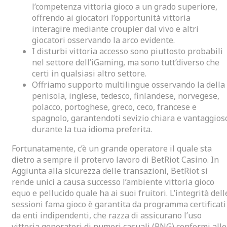
l’competenza vittoria gioco a un grado superiore,
offrendo ai giocatori l’opportunità vittoria
interagire mediante croupier dal vivo e altri
giocatori osservando la arco evidente.
I disturbi vittoria accesso sono piuttosto probabili
nel settore dell’iGaming, ma sono tutt’diverso che
certi in qualsiasi altro settore.
Offriamo supporto multilingue osservando la della
penisola, inglese, tedesco, finlandese, norvegese,
polacco, portoghese, greco, ceco, francese e
spagnolo, garantendoti sevizio chiara e vantaggios
durante la tua idioma preferita.
Fortunatamente, c’è un grande operatore il quale sta
dietro a sempre il protervo lavoro di BetRiot Casino. In
Aggiunta alla sicurezza delle transazioni, BetRiot si
rende unici a causa successo l’ambiente vittoria gioco
equo e pellucido quale ha ai suoi fruitori. L’integrità dell
sessioni fama gioco è garantita da programma certificati
da enti indipendenti, che razza di assicurano l’uso
vittoria generatori di numeri casuali (RNG) conformi alle