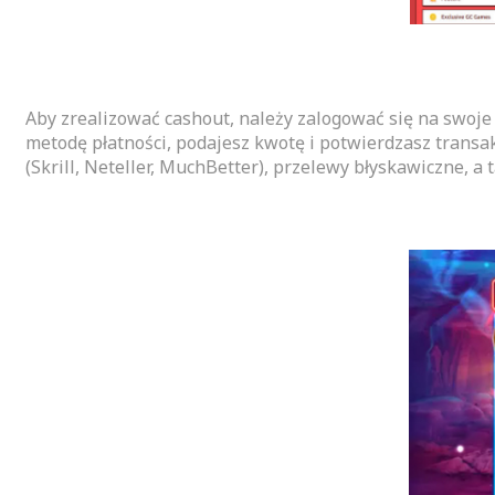
Program Vip
Aby zrealizować cashout, należy zalogować się na swoje
metodę płatności, podajesz kwotę i potwierdzasz transak
(Skrill, Neteller, MuchBetter), przelewy błyskawiczne, a 
Prędkie Wypłaty