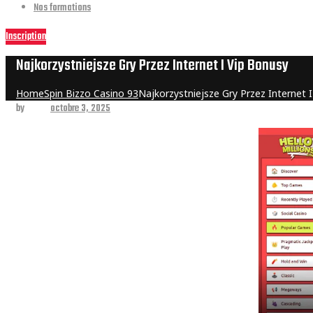
Nos formations
Inscription
Najkorzystniejsze Gry Przez Internet I Vip Bonusy
Home
Spin Bizzo Casino 93
Najkorzystniejsze Gry Przez Internet 
by
admin
octobre 3, 2025