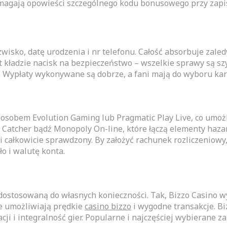
ymagają opowieści szczególnego kodu bonusowego przy zapi
isko, datę urodzenia i nr telefonu. Całość absorbuje zaled
t kładzie nacisk na bezpieczeństwo – wszelkie sprawy są sz
 Wypłaty wykonywane są dobrze, a fani mają do wyboru karty
osobem Evolution Gaming lub Pragmatic Play Live, co umożl
Catcher bądź Monopoly On-line, które łączą elementy hazard
i całkowicie sprawdzony. By założyć rachunek rozliczeniowy, 
ło i walutę konta.
 dostosowaną do własnych konieczności. Tak, Bizzo Casino w
re umożliwiają prędkie
casino bizzo
i wygodne transakcje. Bi
ji i integralność gier. Popularne i najczęściej wybierane 