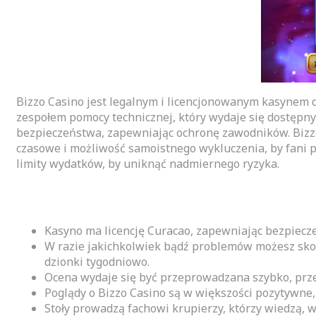
Bizzo Casino jest legalnym i licencjonowanym kasynem 
zespołem pomocy technicznej, który wydaje się dostępny 
bezpieczeństwa, zapewniając ochronę zawodników. Bizzo 
czasowe i możliwość samoistnego wykluczenia, by fani 
limity wydatków, by uniknąć nadmiernego ryzyka.
Strategie Wpłacania I Wypłacania Pieniędzy W Bizzo
Kasyno ma licencję Curacao, zapewniając bezpiec
W razie jakichkolwiek bądź problemów możesz skon
dzionki tygodniowo.
Ocena wydaje się być przeprowadzana szybko, prz
Poglądy o Bizzo Casino są w większości pozytywne, 
Stoły prowadzą fachowi krupierzy, którzy wiedzą, 