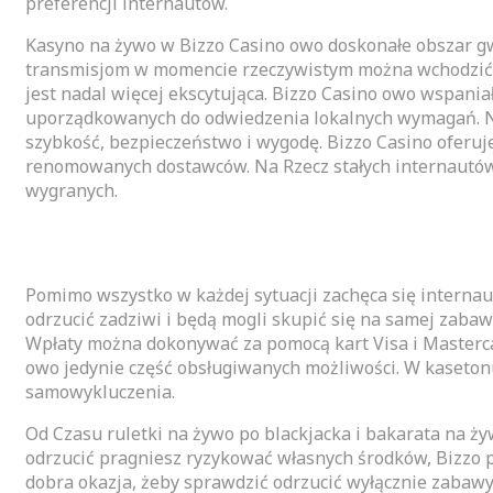
preferencji internautów.
Kasyno na żywo w Bizzo Casino owo doskonałe obszar gw
transmisjom w momencie rzeczywistym można wchodzić w 
jest nadal więcej ekscytująca. Bizzo Casino owo wspania
uporządkowanych do odwiedzenia lokalnych wymagań. Ni
szybkość, bezpieczeństwo i wygodę. Bizzo Casino oferu
renomowanych dostawców. Na Rzecz stałych internautów 
wygranych.
Najczęstsze Zmartwienia Zawodników W Bizzo Casino
Pomimo wszystko w każdej sytuacji zachęca się internaut
odrzucić zadziwi i będą mogli skupić się na samej zaba
Wpłaty można dokonywać za pomocą kart Visa i Mastercard,
owo jedynie część obsługiwanych możliwości. W kasetonu
samowykluczenia.
Od Czasu ruletki na żywo po blackjacka i bakarata na żyw
odrzucić pragniesz ryzykować własnych środków, Bizzo p
dobra okazja, żeby sprawdzić odrzucić wyłącznie zabawy